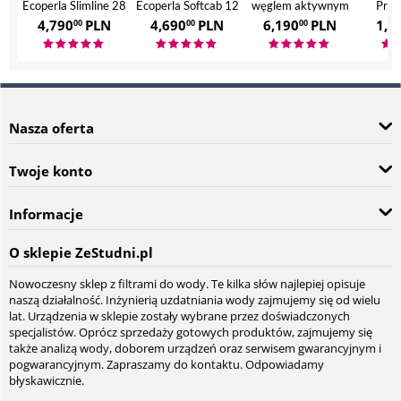
Ecoperla Slimline 28
Ecoperla Softcab 12
węglem aktywnym
Prof
Ecoperla Hero
4,790
PLN
4,690
PLN
6,190
PLN
1,7
00
00
00
Nasza oferta
Twoje konto
Informacje
O sklepie ZeStudni.pl
Nowoczesny sklep z filtrami do wody. Te kilka słów najlepiej opisuje
naszą działalność. Inżynierią uzdatniania wody zajmujemy się od wielu
lat. Urządzenia w sklepie zostały wybrane przez doświadczonych
specjalistów. Oprócz sprzedaży gotowych produktów, zajmujemy się
także analizą wody, doborem urządzeń oraz serwisem gwarancyjnym i
pogwarancyjnym. Zapraszamy do kontaktu. Odpowiadamy
błyskawicznie.