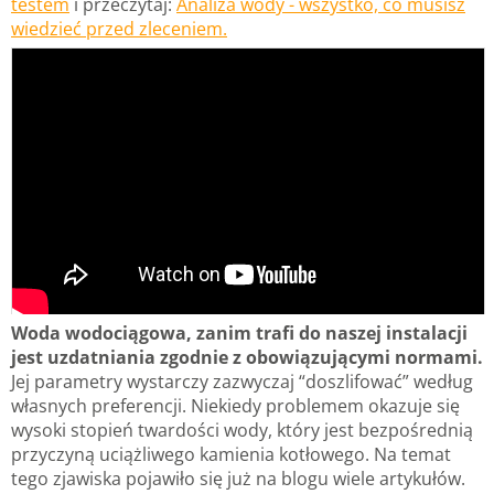
testem
i przeczytaj:
Analiza wody - wszystko, co musisz
wiedzieć przed zleceniem.
Woda wodociągowa, zanim trafi do naszej instalacji
jest uzdatniania zgodnie z obowiązującymi normami.
Jej parametry wystarczy zazwyczaj “doszlifować” według
własnych preferencji. Niekiedy problemem okazuje się
wysoki stopień twardości wody, który jest bezpośrednią
przyczyną uciążliwego kamienia kotłowego. Na temat
tego zjawiska pojawiło się już na blogu wiele artykułów.