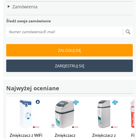
Zamówienia
Śledź swoje zamówienie
ZALOGUJ SIĘ
ZAREJESTRUJ SIĘ
Najwyżej oceniane
Zmiękczacz z WiFi
Zmiękczacz
Zmiękczacz z
Filt