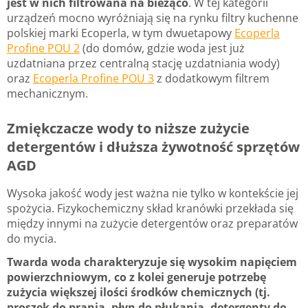
jest w nich filtrowana na bieżąco
. W tej kategorii
urządzeń mocno wyróżniają się na rynku filtry kuchenne
polskiej marki Ecoperla, w tym dwuetapowy
Ecoperla
Profine POU 2
(do domów, gdzie woda jest już
uzdatniana przez centralną stację uzdatniania wody)
oraz
Ecoperla Profine POU 3
z dodatkowym filtrem
mechanicznym.
Zmiękczacze wody to niższe zużycie
detergentów i dłuższa żywotność sprzętów
AGD
Wysoka jakość wody jest ważna nie tylko w kontekście jej
spożycia. Fizykochemiczny skład kranówki przekłada się
między innymi na zużycie detergentów oraz preparatów
do mycia.
Twarda woda charakteryzuje się wysokim napięciem
powierzchniowym, co z kolei generuje potrzebę
zużycia większej ilości środków chemicznych (tj.
proszek do prania, płyn do płukania, detergenty do