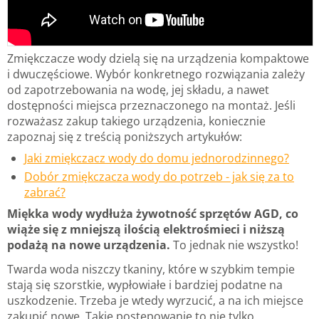
Zmiękczacze wody dzielą się na urządzenia kompaktowe
i dwuczęściowe. Wybór konkretnego rozwiązania zależy
od zapotrzebowania na wodę, jej składu, a nawet
dostępności miejsca przeznaczonego na montaż. Jeśli
rozważasz zakup takiego urządzenia, koniecznie
zapoznaj się z treścią poniższych artykułów:
Jaki zmiękczacz wody do domu jednorodzinnego?
Dobór zmiękczacza wody do potrzeb - jak się za to
zabrać?
Miękka wody wydłuża żywotność sprzętów AGD, co
wiąże się z mniejszą ilością elektrośmieci i niższą
podażą na nowe urządzenia.
To jednak nie wszystko!
Twarda woda niszczy tkaniny, które w szybkim tempie
stają się szorstkie, wypłowiałe i bardziej podatne na
uszkodzenie. Trzeba je wtedy wyrzucić, a na ich miejsce
zakupić nowe. Takie postępowanie to nie tylko