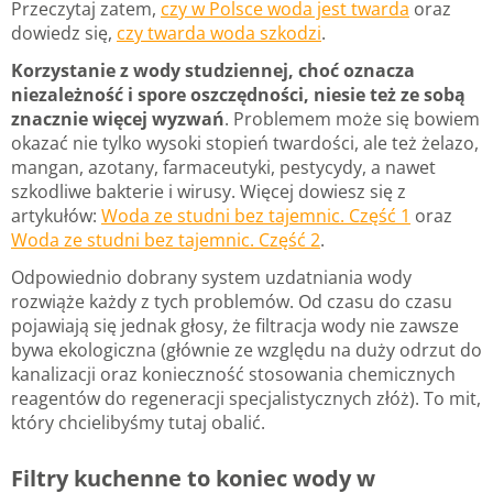
Przeczytaj zatem,
czy w Polsce woda jest twarda
oraz
dowiedz się,
czy twarda woda szkodzi
.
Korzystanie z wody studziennej, choć oznacza
niezależność i spore oszczędności, niesie też ze sobą
znacznie więcej wyzwań
. Problemem może się bowiem
okazać nie tylko wysoki stopień twardości, ale też żelazo,
mangan, azotany, farmaceutyki, pestycydy, a nawet
szkodliwe bakterie i wirusy. Więcej dowiesz się z
artykułów:
Woda ze studni bez tajemnic. Część 1
oraz
Woda ze studni bez tajemnic. Część 2
.
Odpowiednio dobrany system uzdatniania wody
rozwiąże każdy z tych problemów. Od czasu do czasu
pojawiają się jednak głosy, że filtracja wody nie zawsze
bywa ekologiczna (głównie ze względu na duży odrzut do
kanalizacji oraz konieczność stosowania chemicznych
reagentów do regeneracji specjalistycznych złóż). To mit,
który chcielibyśmy tutaj obalić.
Filtry kuchenne to koniec wody w