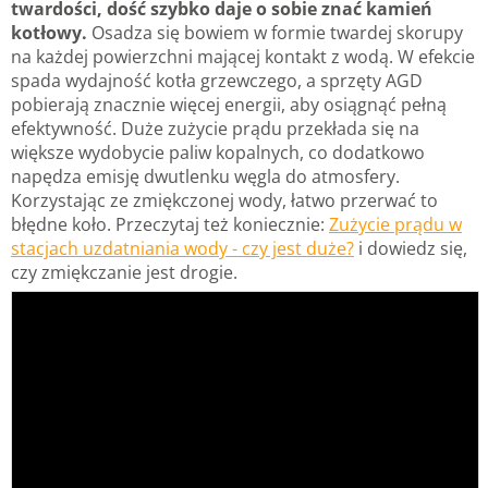
twardości, dość szybko daje o sobie znać kamień
kotłowy.
Osadza się bowiem w formie twardej skorupy
na każdej powierzchni mającej kontakt z wodą. W efekcie
spada wydajność kotła grzewczego, a sprzęty AGD
pobierają znacznie więcej energii, aby osiągnąć pełną
efektywność. Duże zużycie prądu przekłada się na
większe wydobycie paliw kopalnych, co dodatkowo
napędza emisję dwutlenku węgla do atmosfery.
Korzystając ze zmiękczonej wody, łatwo przerwać to
błędne koło. Przeczytaj też koniecznie:
Zużycie prądu w
stacjach uzdatniania wody - czy jest duże?
i dowiedz się,
czy zmiękczanie jest drogie.