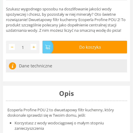
Szukasz wygodnego sposobu na doszlifowanie jakości wody
spożywczej i chcesz, by pozostały w niej minerały? Oto świetne
rozwiązanie! Dwuetapowy filtr kuchenny Ecoperla Profine POU 2! To
produkt szczególnie polecany jako dopełnienie centralnej stacji
uzdatniania wody. Z nim możesz liczyć na smaczną wodę do picia!
−
+
Do koszyka
Dane techniczne
Opis
Ecoperla Profine POU 2 to dwuetapowy filtr kuchenny, który
doskonale sprawdzi się w Twoim domu, jeśli:
Korzystasz z wody wodociągowej o małym stopniu
zanieczyszczenia