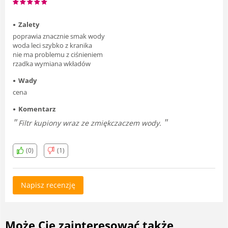
Zalety
poprawia znacznie smak wody
woda leci szybko z kranika
nie ma problemu z ciśnieniem
rzadka wymiana wkładów
Wady
cena
Komentarz
Filtr kupiony wraz ze zmiękczaczem wody.
(0)
(1)
Napisz recenzję
Może Cię zainteresować także