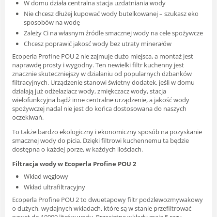
W domu działa centralna stacja uzdatniania wody
Nie chcesz dłużej kupować wody butelkowanej – szukasz eko
sposobów na wodę
Zależy Ci na własnym źródle smacznej wody na cele spożywcze
Chcesz poprawić jakosć wody bez utraty minerałów
Ecoperla Profine POU 2 nie zajmuje dużo miejsca, a montaż jest
naprawdę prosty i wygodny. Ten newielki filtr kuchenny jest
znacznie skuteczniejszy w działaniu od popularnych dzbanków
filtracyjnych. Urządzenie stanowi świetny dodatek, jeśli w domu
działają już odżelaziacz wody, zmiękczacz wody, stacja
wielofunkcyjna bądź inne centralne urządzenie, a jakość wody
spożywczej nadal nie jest do końca dostosowana do naszych
oczekiwań.
To także bardzo ekologiczny i ekonomiczny sposób na pozyskanie
smacznej wody do picia. Dzięki filtrowi kuchennemu ta będzie
dostępna o każdej porze, w każdych ilościach.
Filtracja wody w Ecoperla Profine POU 2
Wkład węglowy
Wkład ultrafiltracyjny
Ecoperla Profine POU 2 to dwuetapowy filtr podzlewozmywakowy
o dużych, wydajnych wkładach, które są w stanie przefiltrować
nawet do 10000 litrów wody. Przeciętne wkłady mają 5 razy