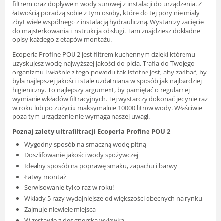
filtrem oraz dopływem wody surowej z instalacji do urządzenia. Z
łatwością poradzą sobie z tym osoby, które do tej pory nie miały
zbyt wiele wspólnego z instalacją hydrauliczną. Wystarczy zacięcie
do majsterkowania i instrukcja obsługi. Tam znajdziesz dokładne
opisy każdego z etapów montażu.
Ecoperla Profine POU 2 jest filtrem kuchennym dzięki któremu
uzyskujesz wodę najwyższej jakości do picia. Trafia do Twojego
organizmu i właśnie z tego powodu tak istotne jest, aby zadbać, by
była najlepszej jakości i stale uzdatniana w sposób jak najbardziej
higieniczny. To najlepszy argument, by pamiętać o regularnej
wymianie wkładów filtracyjnych. Tej wystarczy dokonać jedynie raz
w roku lub po zużyciu maksymalnie 10000 litrów wody. Właściwie
poza tym urządzenie nie wymaga naszej uwagi.
Poznaj zalety ultrafiltracji Ecoperla Profine POU 2
Wygodny sposób na smaczną wodę pitną
Doszlifowanie jakości wody spożywczej
Idealny sposób na poprawę smaku, zapachu i barwy
Łatwy montaż
Serwisowanie tylko raz w roku!
Wkłady 5 razy wydajniejsze od większości obecnych na rynku
Zajmuje niewiele miejsca
W zestawie z designerską wylewką