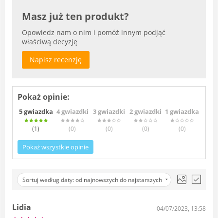
Masz już ten produkt?
Opowiedz nam o nim i pomóż innym podjąć
właściwą decyzję
Napisz recenzję
Pokaż opinie:
5 gwiazdka
4 gwiazdki
3 gwiazdki
2 gwiazdki
1 gwiazdka
(1
)
(0
)
(0
)
(0
)
(0
)
Pokaż wszystkie opinie
Sortuj według daty: od najnowszych do najstarszych
Lidia
04/07/2023, 13:58