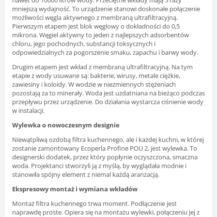
mniejszą wydajność. To urządzenie stanowi doskonałe połączenie
możliwości węgla aktywnego z membraną ultrafiltracyjną.
Pierwszym etapem jest blok węglowy o dokładności do 0,5
mikrona. Węgiel aktywny to jeden z najlepszych adsorbentów
chloru, jego pochodnych, substancji toksycznych i
odpowiedzialnych za pogorszenie smaku, zapachu i barwy wody.
Drugim etapem jest wkład z membraną ultrafiltracyjną. Na tym
etapie z wody usuwane są: bakterie, wirusy, metale ciężkie,
zawiesiny i koloidy. W wodzie w niezmiennych stężeniach
pozostają za to minerały. Woda jest uzdatniana na bieżąco podczas
przepływu przez urządzenie. Do działania wystarcza ciśnienie wody
w instalacji.
Wylewka o nowoczesnym designie
Niewątpliwą ozdobą filtra kuchennego, ale i każdej kuchni, w której
zostanie zamontowany Ecoperla Profine POU 2, jest wylewka. To
designerski dodatek, przez który popłynie oczyszczona, smaczna
woda. Projektanci stworzyli ją z myślą, by wyglądała modnie i
stanowiła spójny element z niemal każdą aranżacją.
Ekspresowy montaż i wymiana wkładów
Montaż filtra kuchennego trwa moment. Podłączenie jest
naprawdę proste. Opiera się na montażu wylewki, połączeniu jej z