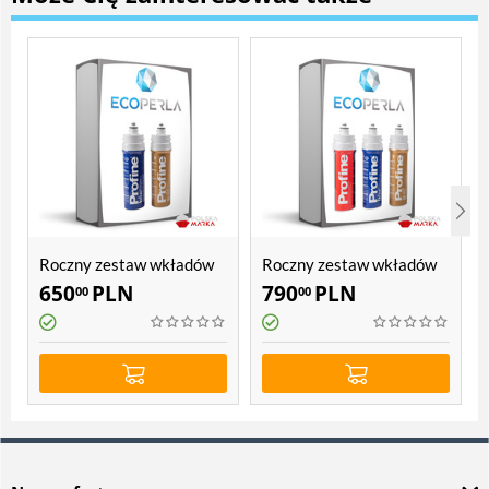
Roczny zestaw wkładów
Roczny zestaw wkładów
do Ecoperla Profine POU
do Ecoperla Profine POU
650
PLN
790
PLN
00
00
2
3