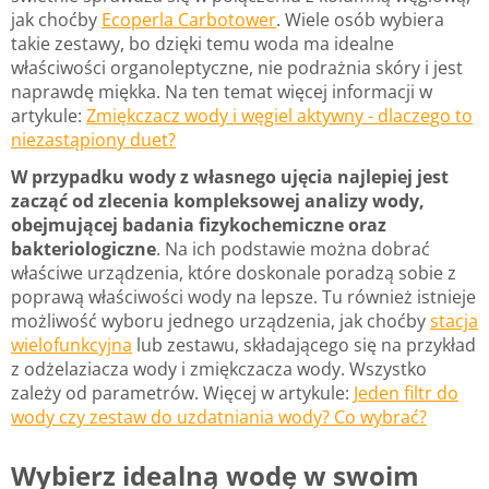
jak choćby
Ecoperla Carbotower
. Wiele osób wybiera
takie zestawy, bo dzięki temu woda ma idealne
właściwości organoleptyczne, nie podrażnia skóry i jest
naprawdę miękka. Na ten temat więcej informacji w
artykule:
Zmiękczacz wody i węgiel aktywny - dlaczego to
niezastąpiony duet?
W przypadku wody z własnego ujęcia najlepiej jest
zacząć od zlecenia kompleksowej analizy wody,
obejmującej badania fizykochemiczne oraz
bakteriologiczne
. Na ich podstawie można dobrać
właściwe urządzenia, które doskonale poradzą sobie z
poprawą właściwości wody na lepsze. Tu również istnieje
możliwość wyboru jednego urządzenia, jak choćby
stacja
wielofunkcyjna
lub zestawu, składającego się na przykład
z odżelaziacza wody i zmiękczacza wody. Wszystko
zależy od parametrów. Więcej w artykule:
Jeden filtr do
wody czy zestaw do uzdatniania wody? Co wybrać?
Wybierz idealną wodę w swoim