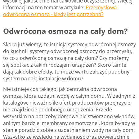
wysokiej jakości, niemal całkowicie oczyszczonej. Więcej
informacji na ten temat w artykule:
Przemysłowa
odwrócona osmoza - kiedy jest potrzebna?
Odwrócona osmoza na cały dom?
Skoro już wiemy, że istnieją systemy odwróconej osmozy
do kuchni i systemy odwróconej osmozy do przemysłu,
to co z odwróconą osmozą na cały dom? Czy możemy
się spotkać z takim rodzajem urządzeń? Skoro tamte
dają tak dobre efekty, to może warto założyć podobny
system na całą instalację w domu?
Nie istnieje coś takiego, jak centralna odwrócona
osmoza, która uzdatni wodę w całym domu. W żadnym z
katalogów, nieważne ile ofert producentów przejrzycie,
nie znajdziecie podobnego urządzenia. Przede
wszystkim na potrzeby domowe nie stworzono wkładów,
ani tym bardziej membrany osmotycznej, która byłaby w
stanie poradzić sobie z uzdatnianiem wody na cały dom.
Wszystko ze względu na wydajność oraz powierzchnię