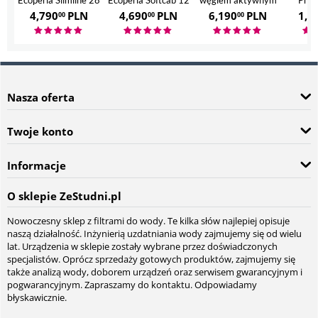
Ecoperla Slimline 28
Ecoperla Softcab 12
węglem aktywnym
Prof
Ecoperla Hero
4,790
PLN
4,690
PLN
6,190
PLN
1,7
00
00
00
Nasza oferta
Twoje konto
Informacje
O sklepie ZeStudni.pl
Nowoczesny sklep z filtrami do wody. Te kilka słów najlepiej opisuje
naszą działalność. Inżynierią uzdatniania wody zajmujemy się od wielu
lat. Urządzenia w sklepie zostały wybrane przez doświadczonych
specjalistów. Oprócz sprzedaży gotowych produktów, zajmujemy się
także analizą wody, doborem urządzeń oraz serwisem gwarancyjnym i
pogwarancyjnym. Zapraszamy do kontaktu. Odpowiadamy
błyskawicznie.