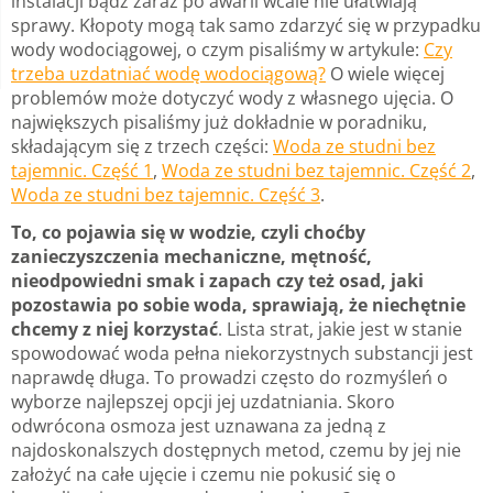
instalacji bądź zaraz po awarii wcale nie ułatwiają
sprawy. Kłopoty mogą tak samo zdarzyć się w przypadku
wody wodociągowej, o czym pisaliśmy w artykule:
Czy
trzeba uzdatniać wodę wodociągową?
O wiele więcej
problemów może dotyczyć wody z własnego ujęcia. O
największych pisaliśmy już dokładnie w poradniku,
składającym się z trzech części:
Woda ze studni bez
tajemnic. Część 1
,
Woda ze studni bez tajemnic. Część 2
,
Woda ze studni bez tajemnic. Część 3
.
To, co pojawia się w wodzie, czyli choćby
zanieczyszczenia mechaniczne, mętność,
nieodpowiedni smak i zapach czy też osad, jaki
pozostawia po sobie woda, sprawiają, że niechętnie
chcemy z niej korzystać
. Lista strat, jakie jest w stanie
spowodować woda pełna niekorzystnych substancji jest
naprawdę długa. To prowadzi często do rozmyśleń o
wyborze najlepszej opcji jej uzdatniania. Skoro
odwrócona osmoza jest uznawana za jedną z
najdoskonalszych dostępnych metod, czemu by jej nie
założyć na całe ujęcie i czemu nie pokusić się o