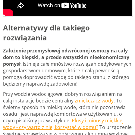
Alternatywy dla takiego
rozwiązania
Założenie przemysłowej odwróconej osmozy na cały
dom to kiepski, a przede wszystkim nieekonomiczny
pomysł
. Istnieje całe mnóstwo rozwiązań dedykowanych
gospodarstwom domowym, które z całą pewnością
pomogą doprowadzić wodę do takiego stanu, z którego
będziemy naprawdę zadowoleni!
Przy wodzie wodociągowej dobrym rozwiązaniem na
całą instalację będzie centralny
zmiękczacz wody
. To
świetny sposób na miękką wodę, która nie pozostawia
osadu i jest naprawdę komfortowa w użytkowaniu, o
czym pisaliśmy już w artykule:
Plusy i minusy miękkiej
wody - czy warto z niej korzystać w domu?
To urządzenie
świetnie sprawdza się w połączeniu z kolumną węglową,