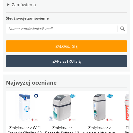
Zamówienia
Śledź swoje zamówienie
ZALOGUJ SIĘ
ZAREJESTRUJ SIĘ
Najwyżej oceniane
Zmiękczacz z WiFi
Zmiękczacz
Zmiękczacz z
Filt