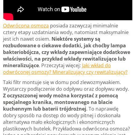
Odwrócona osmoza
posiada zazwyczaj minimalnie
cztery etapy uzdatniania wody, natomiast maksymalnie
jest ich nawet osiem.
Niektóre systemy są
rozbudowane o ciekawe dodatki, jak choćby lampa
bakteriobójcza, czy wkłady zapewniające dodatkowe
właściwości, na przykład wkłady rewitalizujące lub
mineralizujące
. Przeczytaj więcej:
Jaki wkład do
odwróconej osmozy? Mineralizujący czy rewitalizujący?
Taki filtr montuje się w domu pod zlewozmywakiem.
Wystarczy podłączenie do odpływu oraz dopływu wody.
Z oczyszczonej wody można korzystać z pomocą
specjalnego kranika, montowanego na blacie
kuchennym lub baterii trójdrożnej
. To naprawdę
dobry sposób na dostęp do wody pitnej i doskonała
alternatywa mało ekologicznych i ekonomicznych
plastikowych butelek. Przykładowa odwrócona osmoza?