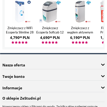
Zmiękczacz z WiFi
Zmiękczacz
Zmiękczacz z
Filt
Ecoperla Slimline 28
Ecoperla Softcab 12
węglem aktywnym
Prof
Ecoperla Hero
4,790
PLN
4,690
PLN
6,190
PLN
1,7
00
00
00
Nasza oferta
Twoje konto
Informacje
O sklepie ZeStudni.pl
Nowoczesny sklep z filtrami do wody. Te kilka słów najlepiej opisuje