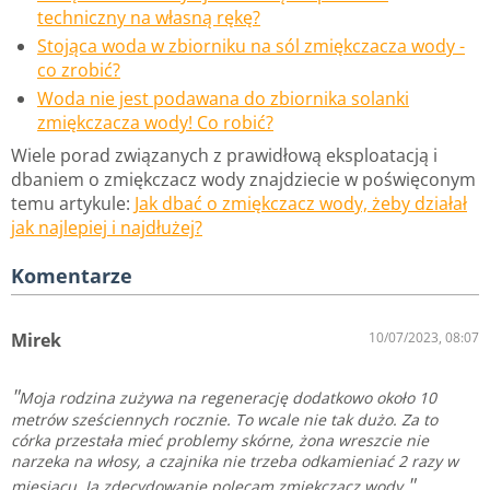
techniczny na własną rękę?
Stojąca woda w zbiorniku na sól zmiękczacza wody -
co zrobić?
Woda nie jest podawana do zbiornika solanki
zmiękczacza wody! Co robić?
Wiele porad związanych z prawidłową eksploatacją i
dbaniem o zmiękczacz wody znajdziecie w poświęconym
temu artykule:
Jak dbać o zmiękczacz wody, żeby działał
jak najlepiej i najdłużej?
Komentarze
Mirek
10/07/2023, 08:07
Moja rodzina zużywa na regenerację dodatkowo około 10
metrów sześciennych rocznie. To wcale nie tak dużo. Za to
córka przestała mieć problemy skórne, żona wreszcie nie
narzeka na włosy, a czajnika nie trzeba odkamieniać 2 razy w
miesiącu. Ja zdecydowanie polecam zmiękczacz wody.