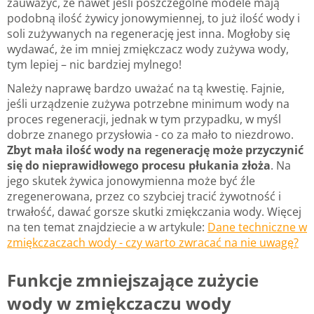
zauważyć, że nawet jeśli poszczególne modele mają
podobną ilość żywicy jonowymiennej, to już ilość wody i
soli zużywanych na regenerację jest inna. Mogłoby się
wydawać, że im mniej zmiękczacz wody zużywa wody,
tym lepiej – nic bardziej mylnego!
Należy naprawę bardzo uważać na tą kwestię. Fajnie,
jeśli urządzenie zużywa potrzebne minimum wody na
proces regeneracji, jednak w tym przypadku, w myśl
dobrze znanego przysłowia - co za mało to niezdrowo.
Zbyt mała ilość wody na regenerację może przyczynić
się do nieprawidłowego procesu płukania złoża
. Na
jego skutek żywica jonowymienna może być źle
zregenerowana, przez co szybciej tracić żywotność i
trwałość, dawać gorsze skutki zmiękczania wody. Więcej
na ten temat znajdziecie a w artykule:
Dane techniczne w
zmiękczaczach wody - czy warto zwracać na nie uwagę?
Funkcje zmniejszające zużycie
wody w zmiękczaczu wody