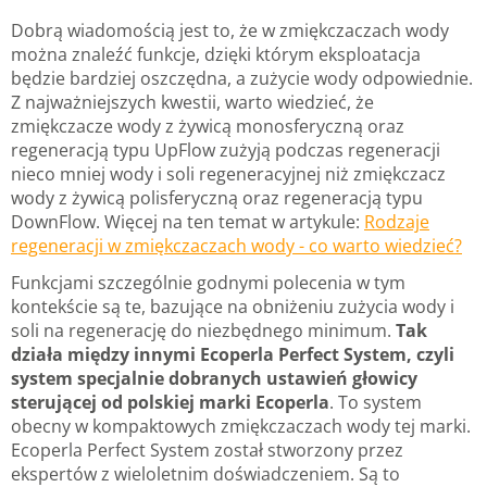
Dobrą wiadomością jest to, że w zmiękczaczach wody
można znaleźć funkcje, dzięki którym eksploatacja
będzie bardziej oszczędna, a zużycie wody odpowiednie.
Z najważniejszych kwestii, warto wiedzieć, że
zmiękczacze wody z żywicą monosferyczną oraz
regeneracją typu UpFlow zużyją podczas regeneracji
nieco mniej wody i soli regeneracyjnej niż zmiękczacz
wody z żywicą polisferyczną oraz regeneracją typu
DownFlow. Więcej na ten temat w artykule:
Rodzaje
regeneracji w zmiękczaczach wody - co warto wiedzieć?
Funkcjami szczególnie godnymi polecenia w tym
kontekście są te, bazujące na obniżeniu zużycia wody i
soli na regenerację do niezbędnego minimum.
Tak
działa między innymi Ecoperla Perfect System, czyli
system specjalnie dobranych ustawień głowicy
sterującej od polskiej marki Ecoperla
. To system
obecny w kompaktowych zmiękczaczach wody tej marki.
Ecoperla Perfect System został stworzony przez
ekspertów z wieloletnim doświadczeniem. Są to