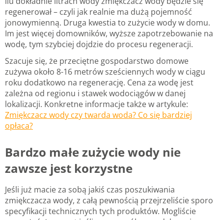
ilu dokładnie litrach wody zmiękczacz wody będzie się
regenerował – czyli jak realnie ma dużą pojemność
jonowymienną. Druga kwestia to zużycie wody w domu.
Im jest więcej domowników, wyższe zapotrzebowanie na
wodę, tym szybciej dojdzie do procesu regeneracji.
Szacuje się, że przeciętne gospodarstwo domowe
zużywa około 8-16 metrów sześciennych wody w ciągu
roku dodatkowo na regenerację. Cena za wodę jest
zależna od regionu i stawek wodociągów w danej
lokalizacji. Konkretne informacje także w artykule:
Zmiękczacz wody czy twarda woda? Co się bardziej
opłaca?
Bardzo małe zużycie wody nie
zawsze jest korzystne
Jeśli już macie za sobą jakiś czas poszukiwania
zmiękczacza wody, z całą pewnością przejrzeliście sporo
specyfikacji technicznych tych produktów. Mogliście