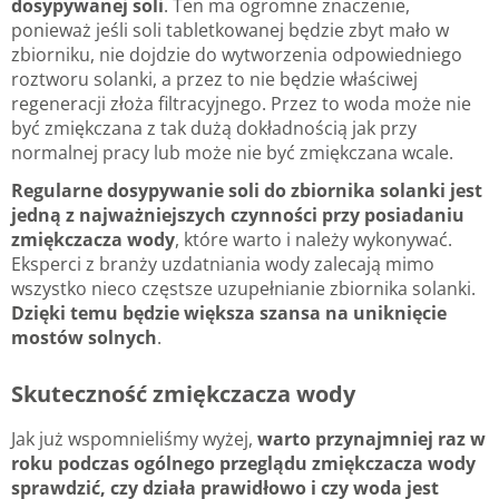
dosypywanej soli
. Ten ma ogromne znaczenie,
ponieważ jeśli soli tabletkowanej będzie zbyt mało w
zbiorniku, nie dojdzie do wytworzenia odpowiedniego
roztworu solanki, a przez to nie będzie właściwej
regeneracji złoża filtracyjnego. Przez to woda może nie
być zmiękczana z tak dużą dokładnością jak przy
normalnej pracy lub może nie być zmiękczana wcale.
Regularne dosypywanie soli do zbiornika solanki jest
jedną z najważniejszych czynności przy posiadaniu
zmiękczacza wody
, które warto i należy wykonywać.
Eksperci z branży uzdatniania wody zalecają mimo
wszystko nieco częstsze uzupełnianie zbiornika solanki.
Dzięki temu będzie większa szansa na uniknięcie
mostów solnych
.
Skuteczność zmiękczacza wody
Jak już wspomnieliśmy wyżej,
warto przynajmniej raz w
roku podczas ogólnego przeglądu zmiękczacza wody
sprawdzić, czy działa prawidłowo i czy woda jest