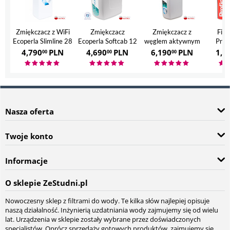
Zmiękczacz z WiFi
Zmiękczacz
Zmiękczacz z
Filt
Ecoperla Slimline 28
Ecoperla Softcab 12
węglem aktywnym
Prof
Ecoperla Hero
4,790
PLN
4,690
PLN
6,190
PLN
1,7
00
00
00
Nasza oferta
Twoje konto
Informacje
O sklepie ZeStudni.pl
Nowoczesny sklep z filtrami do wody. Te kilka słów najlepiej opisuje
naszą działalność. Inżynierią uzdatniania wody zajmujemy się od wielu
lat. Urządzenia w sklepie zostały wybrane przez doświadczonych
specjalistów. Oprócz sprzedaży gotowych produktów, zajmujemy się