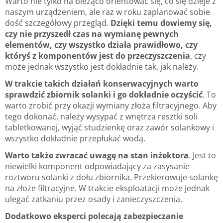
Warto nie tylko na bieżąco orientować się, co się dzieje z
naszym urządzeniem, ale raz w roku zaplanować sobie
dość szczegółowy przegląd.
Dzięki temu dowiemy się,
czy nie przyszedł czas na wymianę pewnych
elementów, czy wszystko działa prawidłowo, czy
któryś z komponentów jest do przeczyszczenia
, czy
może jednak wszystko jest dokładnie tak, jak należy.
W trakcie takich działań konserwacyjnych warto
sprawdzić zbiornik solanki i go dokładnie oczyścić
. To
warto zrobić przy okazji wymiany złoża filtracyjnego. Aby
tego dokonać, należy wysypać z wnętrza resztki soli
tabletkowanej, wyjąć studzienkę oraz zawór solankowy i
wszystko dokładnie przepłukać wodą.
Warto także zwracać uwagę na stan inżektora
. Jest to
niewielki komponent odpowiadający za zasysanie
roztworu solanki z dołu zbiornika. Przekierowuje solankę
na złoże filtracyjne. W trakcie eksploatacji może jednak
ulegać zatkaniu przez osady i zanieczyszczenia.
Dodatkowo eksperci polecają zabezpieczanie