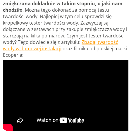
zmiękczana dokładnie w takim stopniu, o jaki nam
chodziło
. Można tego dokonać za pomocą testu
twardości wody. Najlepiej w tym celu sprawdzi się
kropelkowy tester twardości wody. Zazwyczaj są
dołączane w zestawach przy zakupie zmiękczacza wody i
starczają na kilka pomiarów. Czym jest tester twardości
wody? Tego dowiecie się z artykułu:
Zbadaj twardość
wody w domowej instalacji
oraz filmiku od polskiej marki
Ecoperla: