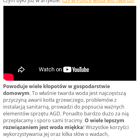
czym było już w artykule:
Czy w Polsce woda jest twarda?
Powoduje wiele kłopotów w gospodarstwie
domowym
. To właśnie twarda woda jest najczęstszą
przyczyną awarii kotła grzewczego, problemów z
instalacją sanitarną, prowadzi do popsucia ważnych
elementów sprzętu AGD. Ponadto bardzo dużo za nią
przepłacamy i sporo sami tracimy.
O wiele lepszym
rozwiązaniem jest woda miękka
! Wszystkie korzyści
wykorzystywania jej oraz kilka słów o wadach,