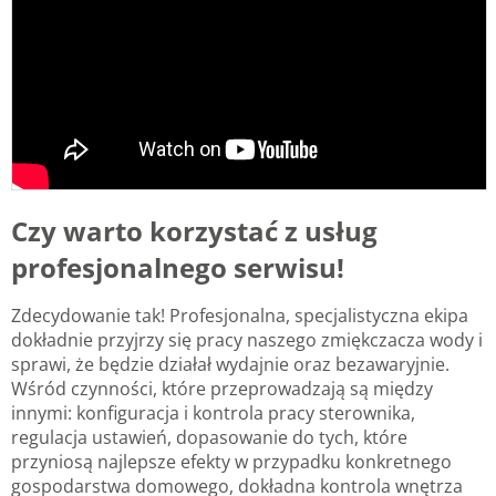
Czy warto korzystać z usług
profesjonalnego serwisu!
Zdecydowanie tak! Profesjonalna, specjalistyczna ekipa
dokładnie przyjrzy się pracy naszego zmiękczacza wody i
sprawi, że będzie działał wydajnie oraz bezawaryjnie.
Wśród czynności, które przeprowadzają są między
innymi: konfiguracja i kontrola pracy sterownika,
regulacja ustawień, dopasowanie do tych, które
przyniosą najlepsze efekty w przypadku konkretnego
gospodarstwa domowego, dokładna kontrola wnętrza