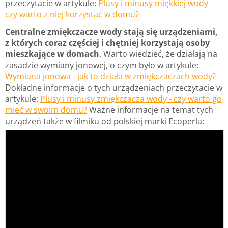
przeczytacie w artykule:
Plusy i minusy miękkiej wody -
czy warto z niej korzystać w domu?
Centralne zmiękczacze wody stają się urządzeniami,
z których coraz częściej i chętniej korzystają osoby
mieszkające w domach
. Warto wiedzieć, że działają na
zasadzie wymiany jonowej, o czym było w artykule:
Wymiana jonowa - jak to działa w zmiękczaczach wody?
Dokładne informacje o tych urządzeniach przeczytacie w
artykule:
Plusy i minusy zmiękczacza wody - czy warto go
mieć w swoim domu?
Ważne informacje na temat tych
urządzeń także w filmiku od polskiej marki Ecoperla: