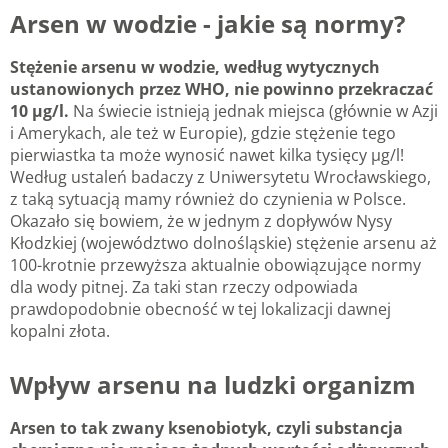
Arsen w wodzie - jakie są normy?
Stężenie arsenu w wodzie, według wytycznych
ustanowionych przez WHO, nie powinno przekraczać
10 µg/l.
Na świecie istnieją jednak miejsca (głównie w Azji
i Amerykach, ale też w Europie), gdzie stężenie tego
pierwiastka ta może wynosić nawet kilka tysięcy µg/l!
Według ustaleń badaczy z Uniwersytetu Wrocławskiego,
z taką sytuacją mamy również do czynienia w Polsce.
Okazało się bowiem, że w jednym z dopływów Nysy
Kłodzkiej (województwo dolnośląskie) stężenie arsenu aż
100-krotnie przewyższa aktualnie obowiązujące normy
dla wody pitnej. Za taki stan rzeczy odpowiada
prawdopodobnie obecność w tej lokalizacji dawnej
kopalni złota.
Wpływ arsenu na ludzki organizm
Arsen to tak zwany ksenobiotyk, czyli substancja