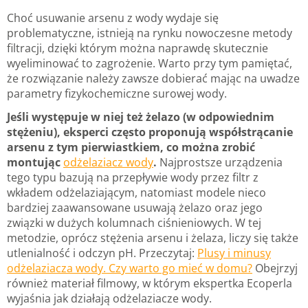
Choć usuwanie arsenu z wody wydaje się
problematyczne, istnieją na rynku nowoczesne metody
filtracji, dzięki którym można naprawdę skutecznie
wyeliminować to zagrożenie. Warto przy tym pamiętać,
że rozwiązanie należy zawsze dobierać mając na uwadze
parametry fizykochemiczne surowej wody.
Jeśli występuje w niej też żelazo (w odpowiednim
stężeniu), eksperci często proponują współstrącanie
arsenu z tym pierwiastkiem, co można zrobić
montując
odżelaziacz wody
.
Najprostsze urządzenia
tego typu bazują na przepływie wody przez filtr z
wkładem odżelaziającym, natomiast modele nieco
bardziej zaawansowane usuwają żelazo oraz jego
związki w dużych kolumnach ciśnieniowych. W tej
metodzie, oprócz stężenia arsenu i żelaza, liczy się także
utlenialność i odczyn pH. Przeczytaj:
Plusy i minusy
odżelaziacza wody. Czy warto go mieć w domu?
Obejrzyj
również materiał filmowy, w którym ekspertka Ecoperla
wyjaśnia jak działają odżelaziacze wody.