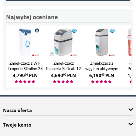
Najwyżej oceniane
Zmiękczacz z WiFi
Zmiękczacz
Zmiękczacz z
Filt
Ecoperla Slimline 28
Ecoperla Softcab 12
węglem aktywnym
Prof
Ecoperla Hero
4,790
PLN
4,690
PLN
6,190
PLN
1,7
00
00
00
Nasza oferta
Twoje konto