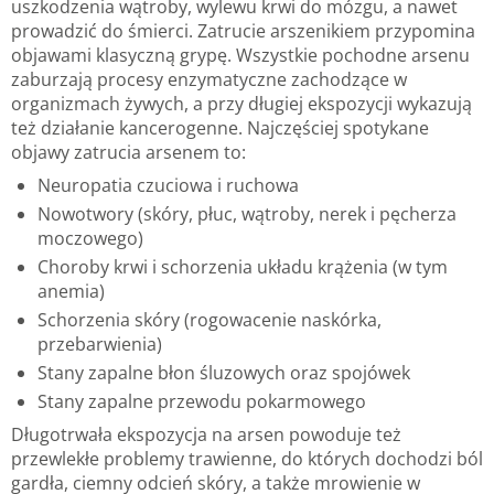
uszkodzenia wątroby, wylewu krwi do mózgu, a nawet
prowadzić do śmierci. Zatrucie arszenikiem przypomina
objawami klasyczną grypę. Wszystkie pochodne arsenu
zaburzają procesy enzymatyczne zachodzące w
organizmach żywych, a przy długiej ekspozycji wykazują
też działanie kancerogenne. Najczęściej spotykane
objawy zatrucia arsenem to:
Neuropatia czuciowa i ruchowa
Nowotwory (skóry, płuc, wątroby, nerek i pęcherza
moczowego)
Choroby krwi i schorzenia układu krążenia (w tym
anemia)
Schorzenia skóry (rogowacenie naskórka,
przebarwienia)
Stany zapalne błon śluzowych oraz spojówek
Stany zapalne przewodu pokarmowego
Długotrwała ekspozycja na arsen powoduje też
przewlekłe problemy trawienne, do których dochodzi ból
gardła, ciemny odcień skóry, a także mrowienie w