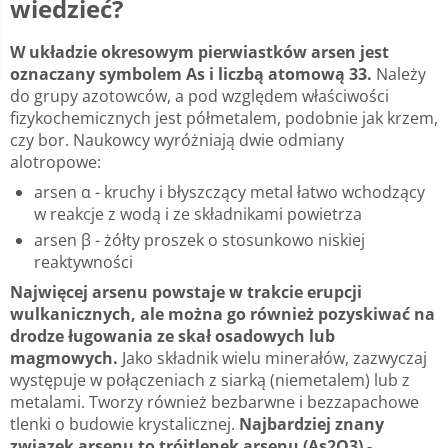
wiedzieć?
W układzie okresowym pierwiastków arsen jest
oznaczany symbolem As i liczbą atomową 33.
Należy
do grupy azotowców, a pod względem właściwości
fizykochemicznych jest półmetalem, podobnie jak krzem,
czy bor. Naukowcy wyróżniają dwie odmiany
alotropowe:
arsen α - kruchy i błyszczący metal łatwo wchodzący
w reakcje z wodą i ze składnikami powietrza
arsen β - żółty proszek o stosunkowo niskiej
reaktywności
Najwięcej arsenu powstaje w trakcie erupcji
wulkanicznych, ale można go również pozyskiwać na
drodze ługowania ze skał osadowych lub
magmowych.
Jako składnik wielu minerałów, zazwyczaj
występuje w połączeniach z siarką (niemetalem) lub z
metalami. Tworzy również bezbarwne i bezzapachowe
tlenki o budowie krystalicznej.
Najbardziej znany
związek arsenu to trójtlenek arsenu (As2O3) -