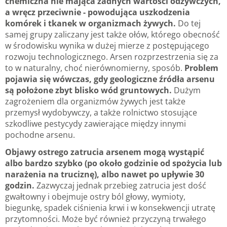
chemiczna nie mająca żadnych wartości odżywczych,
a wręcz przeciwnie - powodująca uszkodzenia
komórek i tkanek w organizmach żywych.
Do tej
samej grupy zaliczany jest także ołów, którego obecność
w środowisku wynika w dużej mierze z postępującego
rozwoju technologicznego. Arsen rozprzestrzenia się za
to w naturalny, choć nierównomierny, sposób.
Problem
pojawia się wówczas, gdy geologiczne źródła arsenu
są położone zbyt blisko wód gruntowych.
Dużym
zagrożeniem dla organizmów żywych jest także
przemysł wydobywczy, a także rolnictwo stosujące
szkodliwe pestycydy zawierające między innymi
pochodne arsenu.
Objawy ostrego zatrucia arsenem mogą wystąpić
albo bardzo szybko (po około godzinie od spożycia lub
narażenia na truciznę), albo nawet po upływie 30
godzin.
Zazwyczaj jednak przebieg zatrucia jest dość
gwałtowny i obejmuje ostry ból głowy, wymioty,
biegunkę, spadek ciśnienia krwi i w konsekwencji utratę
przytomności. Może być również przyczyną trwałego