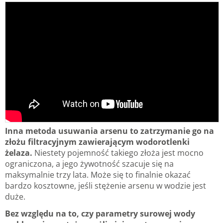
Inna metoda usuwania arsenu to zatrzymanie go na
złożu filtracyjnym zawierającym wodorotlenki
żelaza.
Niestety pojemność takiego złoża jest mocno
ograniczona, a jego żywotność szacuje się na
maksymalnie trzy lata. Może się to finalnie okazać
bardzo kosztowne, jeśli stężenie arsenu w wodzie jest
duże.
Bez względu na to, czy parametry surowej wody