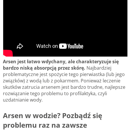
Arsen jest łatwo wdychany, ale charakteryzuje się
bardzo niską absorpcją przez skórę.
Najbardziej
problematyczne jest spożycie tego pierwiastka (lub jego
związków) z wodą lub z pokarmem. Ponieważ leczenie
skutków zatrucia arsenem jest bardzo trudne, najlepsze
rozwiązanie tego problemu to profilaktyka, czyli
uzdatnianie wody.
Arsen w wodzie? Pozbądź się
problemu raz na zawsze