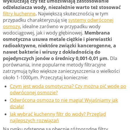
wykluczają czy też umożliwiają zastosowanie
odżelaziacza wody, niezależnie warto też stosować
filtry kuchenne
.
Największą skutecznością w tym
przypadku charakteryzują się
systemy odwróconej
osmozy
, idealne zarówno w przypadku wody
wodociągowej, jak i wody głębinowej.
Membrana
osmotyczna usuwa metale ciężkie i pierwiastki
radioaktywne, niektóre związki kancerogenne, a
nawet bakterie i wirusy z dokładnością do
pojedynczych jonów o średnicy 0,001-0,01 µm.
Dla
porównania, inne popularne metody filtracyjne
zatrzymują tylko większe zanieczyszczenia o wielkości
około 1-1000µm. Przeczytaj koniecznie:
Czym jest woda osmotyczna? Czy można pić wodę po
odwróconej osmozie?
Odwrócona osmoza to nie magia! Wyjaśniamy jak
działa!
Jak wybrać kuchenny filtr do wody? Przegląd
najlepszych rozwiązań
Na rynku odstępne są obecnie różnorodne filtry