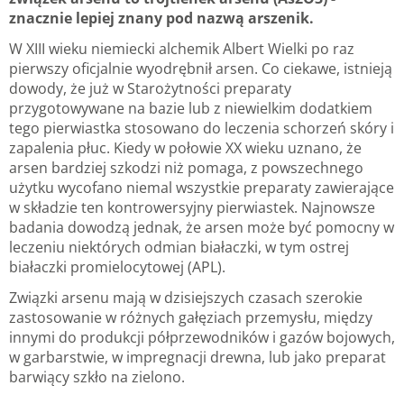
znacznie lepiej znany pod nazwą arszenik.
W XIII wieku niemiecki alchemik Albert Wielki po raz
pierwszy oficjalnie wyodrębnił arsen. Co ciekawe, istnieją
dowody, że już w Starożytności preparaty
przygotowywane na bazie lub z niewielkim dodatkiem
tego pierwiastka stosowano do leczenia schorzeń skóry i
zapalenia płuc. Kiedy w połowie XX wieku uznano, że
arsen bardziej szkodzi niż pomaga, z powszechnego
użytku wycofano niemal wszystkie preparaty zawierające
w składzie ten kontrowersyjny pierwiastek. Najnowsze
badania dowodzą jednak, że arsen może być pomocny w
leczeniu niektórych odmian białaczki, w tym ostrej
białaczki promielocytowej (APL).
Związki arsenu mają w dzisiejszych czasach szerokie
zastosowanie w różnych gałęziach przemysłu, między
innymi do produkcji półprzewodników i gazów bojowych,
w garbarstwie, w impregnacji drewna, lub jako preparat
barwiący szkło na zielono.