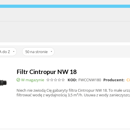
A do Z
50
na stronie
Filtr Cintropur NW 18
W magazynie
KOD:
FWCCNW180
Producent:
C
Niech nie zwiodą Cię gabaryty filtra Cintropur NW 18. To małe urzą
filtrować wodę z wydajnością 3,5 m³/h. Usuwa z wody zanieczysz