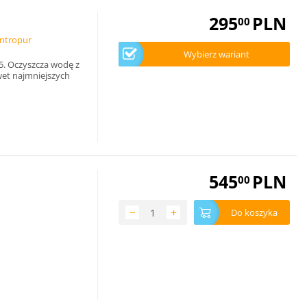
295
PLN
00
intropur
Wybierz wariant
5. Oczyszcza wodę z
wet najmniejszych
545
PLN
00
−
+
Do koszyka