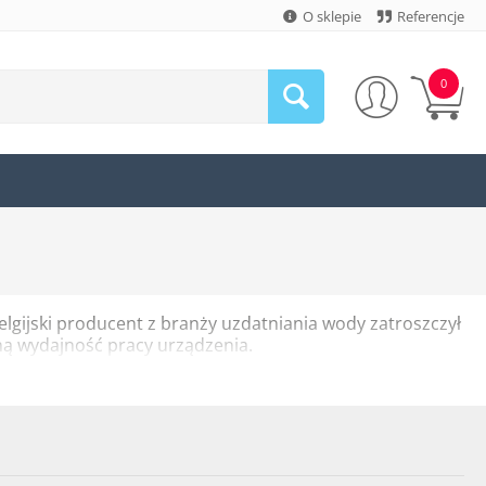
O sklepie
Referencje
0
elgijski producent z branży uzdatniania wody zatroszczył
ną wydajność pracy urządzenia.
odarstwach domowych różnej wielkości, jak i w ramach