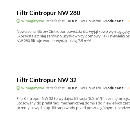
Filtr Cintropur NW 280
W magazynie
KOD:
FWCCNW280
Producent:
C
Nowa seria filtrów Cintropur powstała dla wyjątkowo wymagając
Skorzystają z niej zarówno użytkownicy domowy, jak i niewielki prz
NW 280 filtruje wodę z wydajnością 7,5 m³/h.
Filtr Cintropur NW 32
W magazynie
KOD:
FWCCNW320
Producent:
C
Filtr Cintropur NW 32 to wydajna filtracja (6,5 m³/h) bez najmniejsze
Stosowany do prefiltracji mechanicznej domu i do niewielkich za
przemysłowych (np. filtracja wody przed poszczególnymi urządzen