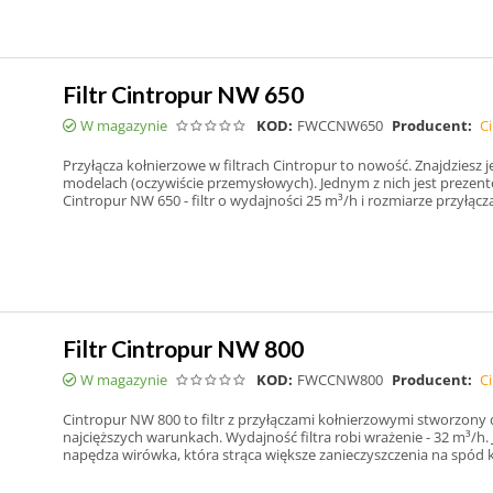
Filtr Cintropur NW 650
W magazynie
KOD:
FWCCNW650
Producent:
C
Przyłącza kołnierzowe w filtrach Cintropur to nowość. Znajdziesz 
modelach (oczywiście przemysłowych). Jednym z nich jest preze
Cintropur NW 650 - filtr o wydajności 25 m³/h i rozmiarze przyłącza
Filtr Cintropur NW 800
W magazynie
KOD:
FWCCNW800
Producent:
C
Cintropur NW 800 to filtr z przyłączami kołnierzowymi stworzony
najcięższych warunkach. Wydajność filtra robi wrażenie - 32 m³/h
napędza wirówka, która strąca większe zanieczyszczenia na spód k