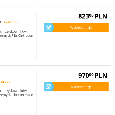
823
PLN
00
t:
Cintropur
Wybierz opcje
ych użytkowników.
emysł. Filtr Cintropur
970
PLN
00
intropur
Wybierz opcje
ych użytkowników.
emysł. Filtr Cintropur