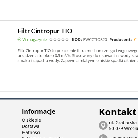
Filtr Cintropur TIO
W magazynie
KOD:
FWCCTIO320
Producent:
Ci
Filtr Cintropur TIO to połączenie filtra mechanicznego i węglowe
urządzenia to około 0,5 m³/h. Stosowany do usuwania z wody za
smaku i zapachu wody. Zapewnia relatywnie niskie spadki ciśnieni
Kontakt
Informacje
O sklepie
ul. Grabarska
Dostawa
50-079 Wrocł
Płatności