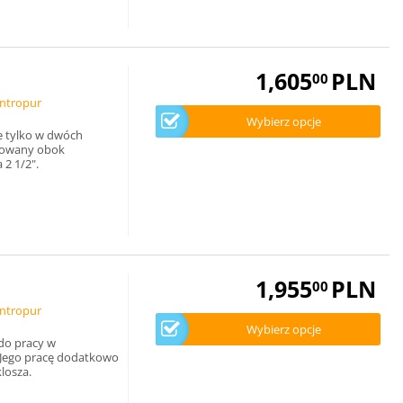
1,605
PLN
00
intropur
Wybierz opcje
je tylko w dwóch
ntowany obok
 2 1/2".
1,955
PLN
00
intropur
Wybierz opcje
 do pracy w
. Jego pracę dodatkowo
losza.