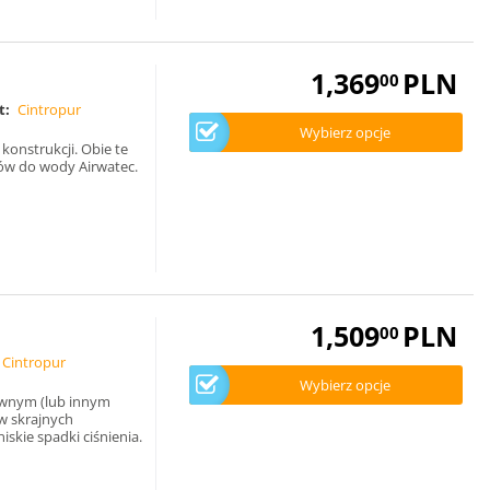
1,369
PLN
00
t:
Cintropur
Wybierz opcje
konstrukcji. Obie te
rów do wody Airwatec.
1,509
PLN
00
Cintropur
Wybierz opcje
ywnym (lub innym
w skrajnych
kie spadki ciśnienia.