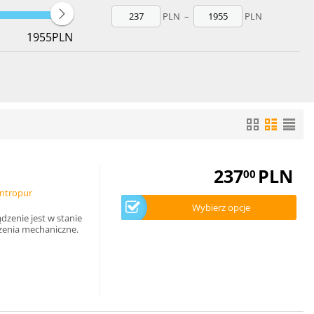
PLN
–
PLN
1955
PLN
237
PLN
00
intropur
Wybierz opcje
dzenie jest w stanie
czenia mechaniczne.