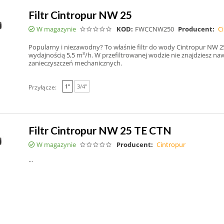
Filtr Cintropur NW 25
W magazynie
KOD:
FWCCNW250
Producent:
C
Popularny i niezawodny? To właśnie filtr do wody Cintropur NW 2
wydajnością 5,5 m³/h. W przefiltrowanej wodzie nie znajdziesz na
zanieczyszczeń mechanicznych.
1"
3/4"
Przyłącze:
Filtr Cintropur NW 25 TE CTN
W magazynie
Producent:
Cintropur
...