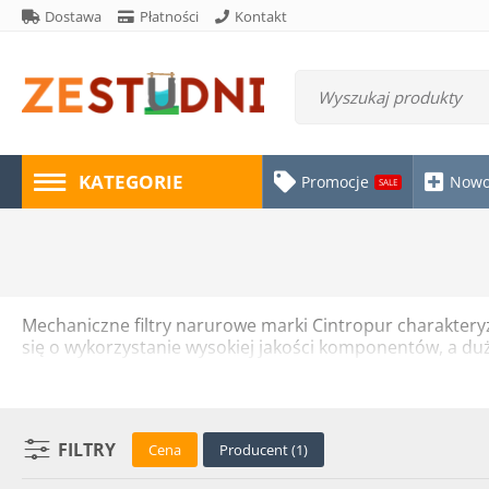
Dostawa
Płatności
Kontakt
KATEGORIE
Promocje
Nowo
SALE
Mechaniczne filtry narurowe marki Cintropur charakteryz
się o wykorzystanie wysokiej jakości komponentów, a du
Filtry marki Cintropur to niezwykle wszechstronne urzą
zastosowań przemysłowych.
FILTRY
Cena
Producent (1)