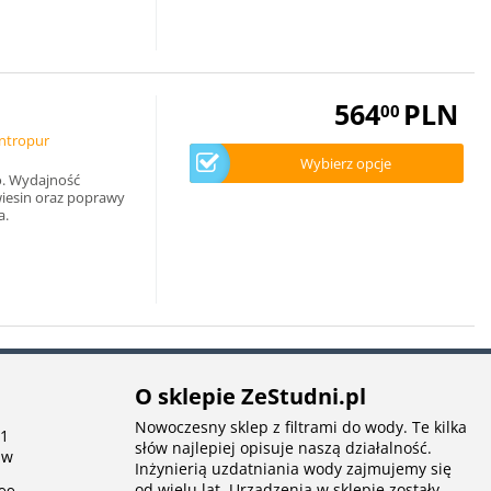
564
PLN
00
ntropur
Wybierz opcje
go. Wydajność
wiesin oraz poprawy
a.
O sklepie ZeStudni.pl
Nowoczesny sklep z filtrami do wody. Te kilka
 1
słów najlepiej opisuje naszą działalność.
aw
Inżynierią uzdatniania wody zajmujemy się
od wielu lat. Urządzenia w sklepie zostały