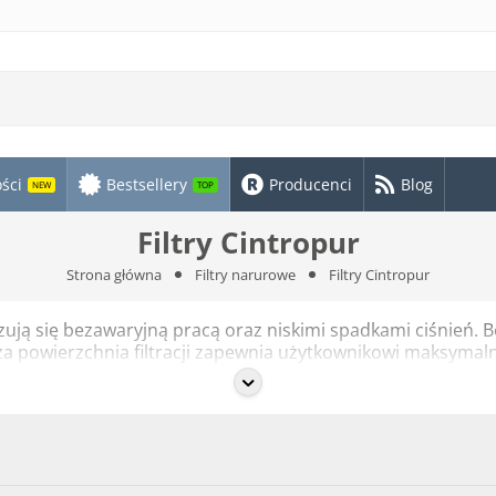
ści
Bestsellery
Producenci
Blog
NEW
TOP
Filtry Cintropur
Strona główna
Filtry narurowe
Filtry Cintropur
ują się bezawaryjną pracą oraz niskimi spadkami ciśnień. B
ża powierzchnia filtracji zapewnia użytkownikowi maksymal
dzenia, przeznaczone i polecane zarówno do użytku w gosp