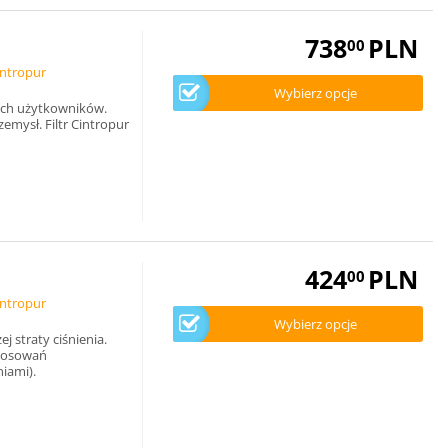
738
PLN
00
intropur
Wybierz opcje
ych użytkowników.
emysł. Filtr Cintropur
424
PLN
00
intropur
Wybierz opcje
j straty ciśnienia.
stosowań
iami).