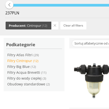
237
PLN
Producent
: Cintropur
(12)
Clear all filters
Sortuj alfabetycznie od 
Podkategorie
Filtry Atlas Filtri
(29)
Filtry Cintropur
(12)
Filtry Big Blue
(12)
Filtry Acqua Brevetti
(11)
Filtry do wody ciepłej
(3)
Obudowy standardowe
(2)