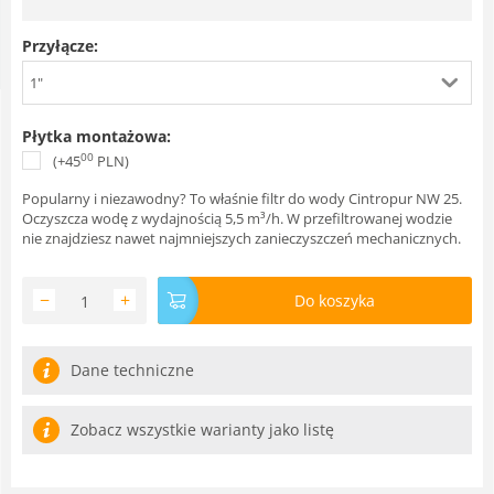
Przyłącze:
1"
Płytka montażowa:
00
(+
45
PLN
)
Popularny i niezawodny? To właśnie filtr do wody Cintropur NW 25.
Oczyszcza wodę z wydajnością 5,5 m³/h. W przefiltrowanej wodzie
nie znajdziesz nawet najmniejszych zanieczyszczeń mechanicznych.
−
+
Do koszyka
Dane techniczne
Zobacz wszystkie warianty jako listę