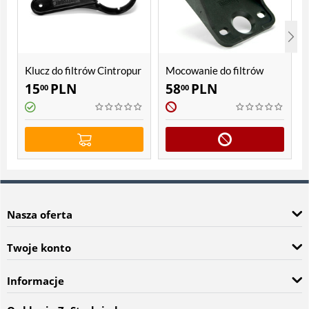
Klucz do filtrów Cintropur
Mocowanie do filtrów
NW 18, NW 25, NW 32,
Cintropur NW 18, NW 25,
15
PLN
58
PLN
00
00
TIO
NW 32, TIO
Nasza oferta
Twoje konto
Informacje