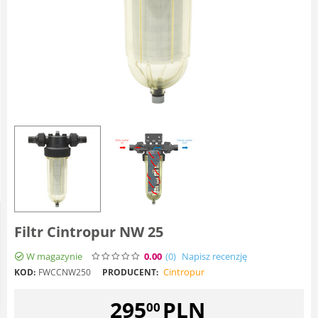
Filtr Cintropur NW 25
W magazynie
0.00
(0
)
Napisz recenzję
Cintropur
KOD:
FWCCNW250
PRODUCENT:
295
PLN
00