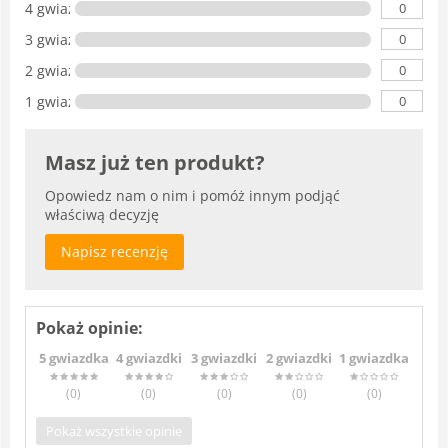
0
4 gwiazdki
0
3 gwiazdki
0
2 gwiazdki
0
1 gwiazdka
Masz już ten produkt?
Opowiedz nam o nim i pomóż innym podjąć
właściwą decyzję
Napisz recenzję
Pokaż opinie:
5 gwiazdka
4 gwiazdki
3 gwiazdki
2 gwiazdki
1 gwiazdka
(0
)
(0
)
(0
)
(0
)
(0
)
Pokaż wszystkie opinie