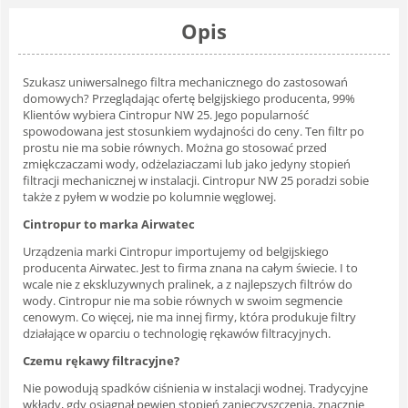
Opis
Szukasz uniwersalnego filtra mechanicznego do zastosowań
domowych? Przeglądając ofertę belgijskiego producenta, 99%
Klientów wybiera Cintropur NW 25. Jego popularność
spowodowana jest stosunkiem wydajności do ceny. Ten filtr po
prostu nie ma sobie równych. Można go stosować przed
zmiękczaczami wody, odżelaziaczami lub jako jedyny stopień
filtracji mechanicznej w instalacji. Cintropur NW 25 poradzi sobie
także z pyłem w wodzie po kolumnie węglowej.
Cintropur to marka Airwatec
Urządzenia marki Cintropur importujemy od belgijskiego
producenta Airwatec. Jest to firma znana na całym świecie. I to
wcale nie z ekskluzywnych pralinek, a z najlepszych filtrów do
wody. Cintropur nie ma sobie równych w swoim segmencie
cenowym. Co więcej, nie ma innej firmy, która produkuje filtry
działające w oparciu o technologię rękawów filtracyjnych.
Czemu rękawy filtracyjne?
Nie powodują spadków ciśnienia w instalacji wodnej. Tradycyjne
wkłady, gdy osiągnął pewien stopień zanieczyszczenia, znacznie