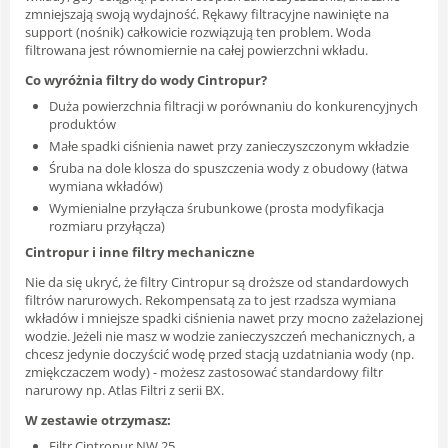
zmniejszają swoją wydajność. Rękawy filtracyjne nawinięte na
support (nośnik) całkowicie rozwiązują ten problem. Woda
filtrowana jest równomiernie na całej powierzchni wkładu.
Co wyróżnia filtry do wody Cintropur?
Duża powierzchnia filtracji w porównaniu do konkurencyjnych
produktów
Małe spadki ciśnienia nawet przy zanieczyszczonym wkładzie
Śruba na dole klosza do spuszczenia wody z obudowy (łatwa
wymiana wkładów)
Wymienialne przyłącza śrubunkowe (prosta modyfikacja
rozmiaru przyłącza)
Cintropur i inne filtry mechaniczne
Nie da się ukryć, że filtry Cintropur są droższe od standardowych
filtrów narurowych. Rekompensatą za to jest rzadsza wymiana
wkładów i mniejsze spadki ciśnienia nawet przy mocno zażelazionej
wodzie. Jeżeli nie masz w wodzie zanieczyszczeń mechanicznych, a
chcesz jedynie doczyścić wodę przed stacją uzdatniania wody (np.
zmiękczaczem wody) - możesz zastosować standardowy filtr
narurowy np. Atlas Filtri z serii BX.
W zestawie otrzymasz:
Filtr Cintropur NW 25