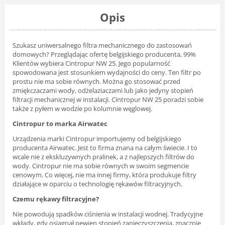
Opis
Szukasz uniwersalnego filtra mechanicznego do zastosowań
domowych? Przeglądając ofertę belgijskiego producenta, 99%
Klientów wybiera Cintropur NW 25. Jego popularność
spowodowana jest stosunkiem wydajności do ceny. Ten filtr po
prostu nie ma sobie równych. Można go stosować przed
zmiękczaczami wody, odżelaziaczami lub jako jedyny stopień
filtracji mechanicznej w instalacji. Cintropur NW 25 poradzi sobie
także z pyłem w wodzie po kolumnie węglowej.
Cintropur to marka Airwatec
Urządzenia marki Cintropur importujemy od belgijskiego
producenta Airwatec. Jest to firma znana na całym świecie. I to
wcale nie z ekskluzywnych pralinek, a z najlepszych filtrów do
wody. Cintropur nie ma sobie równych w swoim segmencie
cenowym. Co więcej, nie ma innej firmy, która produkuje filtry
działające w oparciu o technologię rękawów filtracyjnych.
Czemu rękawy filtracyjne?
Nie powodują spadków ciśnienia w instalacji wodnej. Tradycyjne
wkłady, gdy osiągnął pewien stopień zanieczyszczenia, znacznie