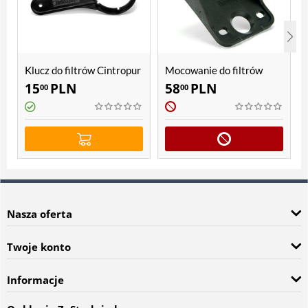
Klucz do filtrów Cintropur
Mocowanie do filtrów
NW 18, NW 25, NW 32,
Cintropur NW 18, NW 25,
15
PLN
58
PLN
00
00
TIO
NW 32, TIO
Nasza oferta
Twoje konto
Informacje