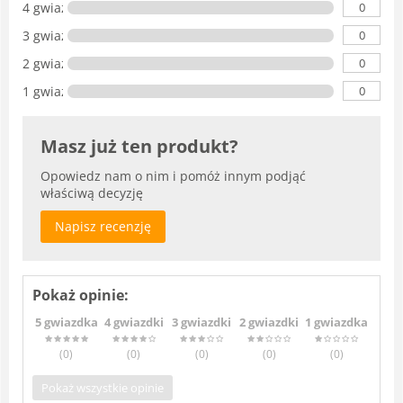
0
4 gwiazdki
0
3 gwiazdki
0
2 gwiazdki
0
1 gwiazdka
Masz już ten produkt?
Opowiedz nam o nim i pomóż innym podjąć
właściwą decyzję
Napisz recenzję
Pokaż opinie:
5 gwiazdka
4 gwiazdki
3 gwiazdki
2 gwiazdki
1 gwiazdka
(0
)
(0
)
(0
)
(0
)
(0
)
Pokaż wszystkie opinie