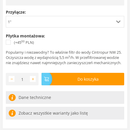
Przyłącze:
1"
Płytka montażowa:
00
(+
45
PLN
)
Popularny i niezawodny? To właśnie filtr do wody Cintropur NW 25.
Oczyszcza wodę z wydajnością 5,5 m³/h. W przefiltrowanej wodzie
nie znajdziesz nawet najmniejszych zanieczyszczeń mechanicznych.
−
+
Do koszyka
Dane techniczne
Zobacz wszystkie warianty jako listę