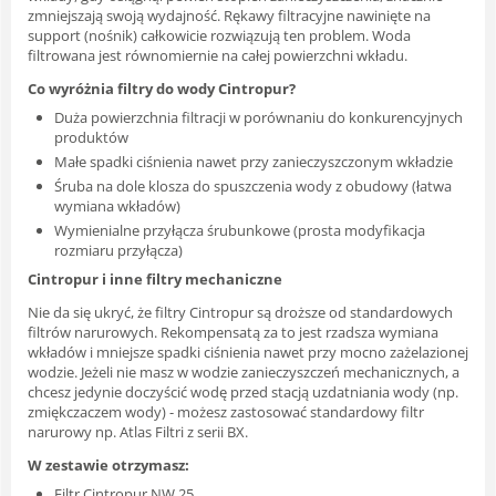
zmniejszają swoją wydajność. Rękawy filtracyjne nawinięte na
support (nośnik) całkowicie rozwiązują ten problem. Woda
filtrowana jest równomiernie na całej powierzchni wkładu.
Co wyróżnia filtry do wody Cintropur?
Duża powierzchnia filtracji w porównaniu do konkurencyjnych
produktów
Małe spadki ciśnienia nawet przy zanieczyszczonym wkładzie
Śruba na dole klosza do spuszczenia wody z obudowy (łatwa
wymiana wkładów)
Wymienialne przyłącza śrubunkowe (prosta modyfikacja
rozmiaru przyłącza)
Cintropur i inne filtry mechaniczne
Nie da się ukryć, że filtry Cintropur są droższe od standardowych
filtrów narurowych. Rekompensatą za to jest rzadsza wymiana
wkładów i mniejsze spadki ciśnienia nawet przy mocno zażelazionej
wodzie. Jeżeli nie masz w wodzie zanieczyszczeń mechanicznych, a
chcesz jedynie doczyścić wodę przed stacją uzdatniania wody (np.
zmiękczaczem wody) - możesz zastosować standardowy filtr
narurowy np. Atlas Filtri z serii BX.
W zestawie otrzymasz:
Filtr Cintropur NW 25