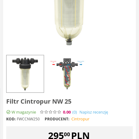
Filtr Cintropur NW 25
W magazynie
0.00
(0
)
Napisz recenzję
Cintropur
KOD:
FWCCNW250
PRODUCENT:
295
PLN
00