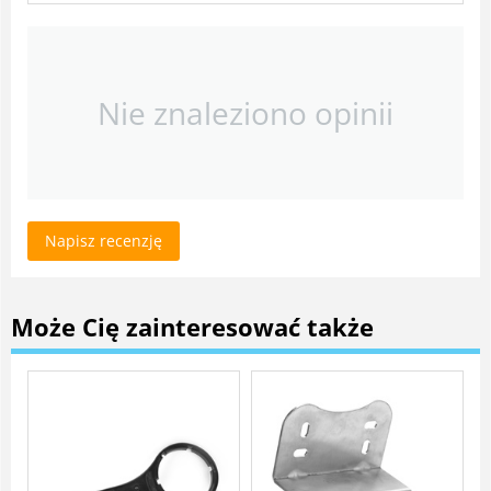
Nie znaleziono opinii
Napisz recenzję
Może Cię zainteresować także