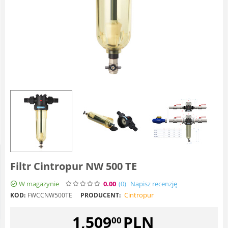
Filtr Cintropur NW 500 TE
W magazynie
0.00
(0
)
Napisz recenzję
Cintropur
KOD:
FWCCNW500TE
PRODUCENT:
1,509
PLN
00