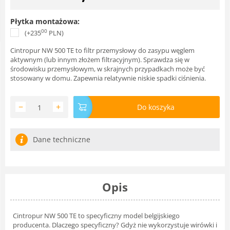
Płytka montażowa:
00
(+
235
PLN
)
Cintropur NW 500 TE to filtr przemysłowy do zasypu węglem
aktywnym (lub innym złożem filtracyjnym). Sprawdza się w
środowisku przemysłowym, w skrajnych przypadkach może być
stosowany w domu. Zapewnia relatywnie niskie spadki ciśnienia.
−
+
Do koszyka
Dane techniczne
Opis
Cintropur NW 500 TE to specyficzny model belgijskiego
producenta. Dlaczego specyficzny? Gdyż nie wykorzystuje wirówki i