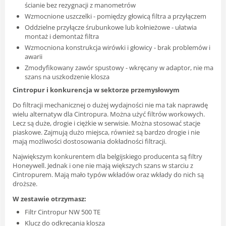
ścianie bez rezygnacji z manometrów
Wzmocnione uszczelki - pomiędzy głowicą filtra a przyłączem
Oddzielne przyłącze śrubunkowe lub kołnieżowe - ułatwia
montaż i demontaż filtra
Wzmocniona konstrukcja wirówki i głowicy - brak problemów i
awarii
Zmodyfikowany zawór spustowy - wkręcany w adaptor, nie ma
szans na uszkodzenie klosza
Cintropur i konkurencja w sektorze przemysłowym
Do filtracji mechanicznej o dużej wydajności nie ma tak naprawdę
wielu alternatyw dla Cintropura. Można użyć filtrów workowych.
Lecz są duże, drogie i ciężkie w serwisie. Można stosować stacje
piaskowe. Zajmują dużo miejsca, również są bardzo drogie i nie
mają możliwości dostosowania dokładności filtracji.
Największym konkurentem dla belgijskiego producenta są filtry
Honeywell. Jednak i one nie mają większych szans w starciu z
Cintropurem. Mają mało typów wkładów oraz wkłady do nich są
droższe.
W zestawie otrzymasz:
Filtr Cintropur NW 500 TE
Klucz do odkręcania klosza