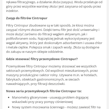
rękawa filtracyjnego, a działanie złoża (zasypu). Woda przelatuje od
góry przez wszystkie warstwy złoża i jest zasysana od spodu przez
inżektor.
Zasyp do filtrów Cintropur
Filtry Cintropur zbudowane są w taki sposób, że klosz można
zasypać różnymi złożami. Dzięki temu filtr jest dość uniwersalny i
może służyć zarówno do filtracji węglem aktywnym, jak i
polifosforanem sodu. Najczęściej jednak wykorzystywany jest
węgiel aktywny, który jest doskonałym adsorbentem i usuwa chlor
i metale ciężkie. Polepsza smak i zapach wody. Złoża są dostępne
do zakupu w naszym sklepie oddzielnie.
Gdzie stosować filtry przemysłowe Cintropur?
Przemysłowe filtry Cintropur możemy stosować we wszystkich
sektorach przemysłowych. Od wspólnot mieszkaniowych, przez
maszyny produkcyjne i sektor rolny. Używane m.in. w hotelach,
fabrykach, obiektach gastronomicznych, w sieciach
nawadniających, przy filtracji deszczówki.
Nowa seria przemysłowych filtrów Cintropur to:
Manometry glicerynowe - usuwają problem drgającej
wskazówki przy pracy pompy ciśnieniowej
Nowy system mocowania ściennego - możesz zawiesić filtr na