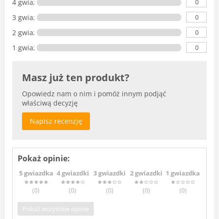
0
4 gwiazdki
0
3 gwiazdki
0
2 gwiazdki
0
1 gwiazdka
Masz już ten produkt?
Opowiedz nam o nim i pomóż innym podjąć
właściwą decyzję
Napisz recenzję
Pokaż opinie:
5 gwiazdka
4 gwiazdki
3 gwiazdki
2 gwiazdki
1 gwiazdka
(0
)
(0
)
(0
)
(0
)
(0
)
Pokaż wszystkie opinie