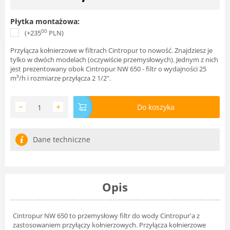
Płytka montażowa:
00
(+
235
PLN
)
Przyłącza kołnierzowe w filtrach Cintropur to nowość. Znajdziesz je
tylko w dwóch modelach (oczywiście przemysłowych). Jednym z nich
jest prezentowany obok Cintropur NW 650 - filtr o wydajności 25
m³/h i rozmiarze przyłącza 2 1/2".
−
+
Do koszyka
Dane techniczne
Opis
Cintropur NW 650 to przemysłowy filtr do wody Cintropur'a z
zastosowaniem przyłączy kołnierzowych. Przyłącza kołnierzowe