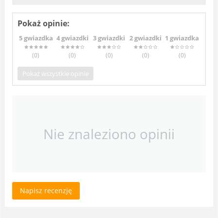
Pokaż opinie:
5 gwiazdka
4 gwiazdki
3 gwiazdki
2 gwiazdki
1 gwiazdka
(0
)
(0
)
(0
)
(0
)
(0
)
Pokaż wszystkie opinie
Nie znaleziono opinii
Napisz recenzję