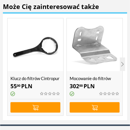
Może Cię zainteresować także
Klucz do filtrów Cintropur
Mocowanie do filtrów
NW 500, NW 650, NW
Cintropur NW 500, NW
55
PLN
302
PLN
00
00
800
650, NW 800