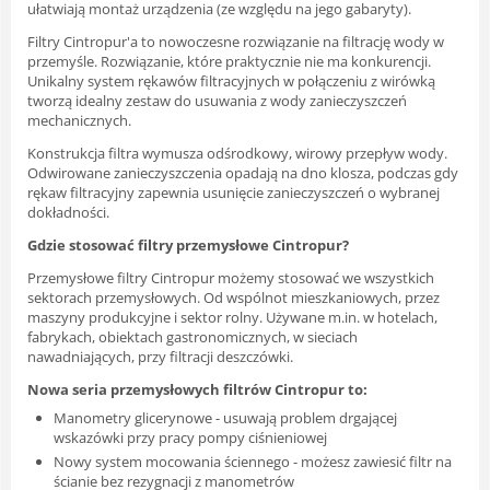
ułatwiają montaż urządzenia (ze względu na jego gabaryty).
Filtry Cintropur'a to nowoczesne rozwiązanie na filtrację wody w
przemyśle. Rozwiązanie, które praktycznie nie ma konkurencji.
Unikalny system rękawów filtracyjnych w połączeniu z wirówką
tworzą idealny zestaw do usuwania z wody zanieczyszczeń
mechanicznych.
Konstrukcja filtra wymusza odśrodkowy, wirowy przepływ wody.
Odwirowane zanieczyszczenia opadają na dno klosza, podczas gdy
rękaw filtracyjny zapewnia usunięcie zanieczyszczeń o wybranej
dokładności.
Gdzie stosować filtry przemysłowe Cintropur?
Przemysłowe filtry Cintropur możemy stosować we wszystkich
sektorach przemysłowych. Od wspólnot mieszkaniowych, przez
maszyny produkcyjne i sektor rolny. Używane m.in. w hotelach,
fabrykach, obiektach gastronomicznych, w sieciach
nawadniających, przy filtracji deszczówki.
Nowa seria przemysłowych filtrów Cintropur to:
Manometry glicerynowe - usuwają problem drgającej
wskazówki przy pracy pompy ciśnieniowej
Nowy system mocowania ściennego - możesz zawiesić filtr na
ścianie bez rezygnacji z manometrów