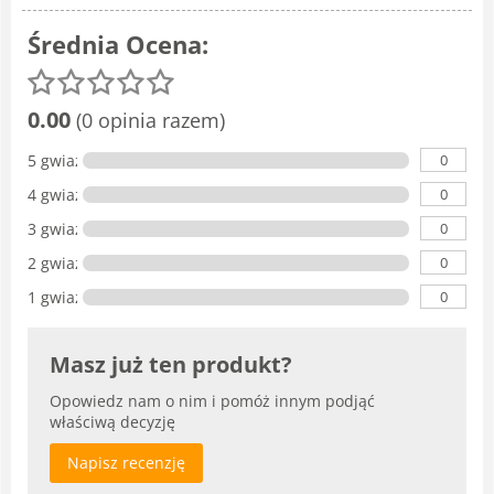
Średnia Ocena:
0.00
(0 opinia razem)
0
5 gwiazdka
0
4 gwiazdki
0
3 gwiazdki
0
2 gwiazdki
0
1 gwiazdka
Masz już ten produkt?
Opowiedz nam o nim i pomóż innym podjąć
właściwą decyzję
Napisz recenzję