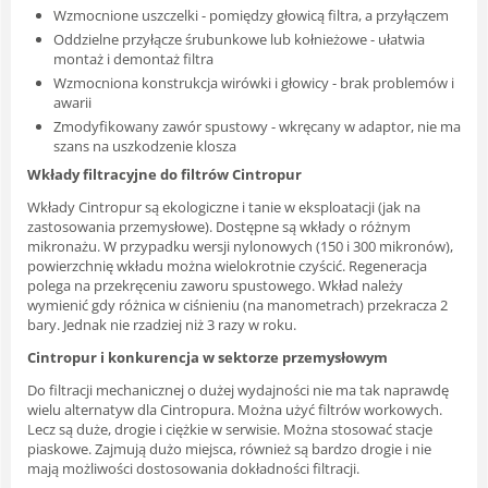
Wzmocnione uszczelki - pomiędzy głowicą filtra, a przyłączem
Oddzielne przyłącze śrubunkowe lub kołnieżowe - ułatwia
montaż i demontaż filtra
Wzmocniona konstrukcja wirówki i głowicy - brak problemów i
awarii
Zmodyfikowany zawór spustowy - wkręcany w adaptor, nie ma
szans na uszkodzenie klosza
Wkłady filtracyjne do filtrów Cintropur
Wkłady Cintropur są ekologiczne i tanie w eksploatacji (jak na
zastosowania przemysłowe). Dostępne są wkłady o różnym
mikronażu. W przypadku wersji nylonowych (150 i 300 mikronów),
powierzchnię wkładu można wielokrotnie czyścić. Regeneracja
polega na przekręceniu zaworu spustowego. Wkład należy
wymienić gdy różnica w ciśnieniu (na manometrach) przekracza 2
bary. Jednak nie rzadziej niż 3 razy w roku.
Cintropur i konkurencja w sektorze przemysłowym
Do filtracji mechanicznej o dużej wydajności nie ma tak naprawdę
wielu alternatyw dla Cintropura. Można użyć filtrów workowych.
Lecz są duże, drogie i ciężkie w serwisie. Można stosować stacje
piaskowe. Zajmują dużo miejsca, również są bardzo drogie i nie
mają możliwości dostosowania dokładności filtracji.