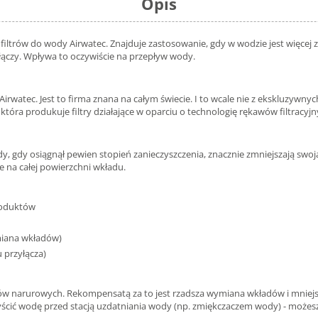
Opis
filtrów do wody Airwatec. Znajduje zastosowanie, gdy w wodzie jest więcej 
zyłączy. Wpływa to oczywiście na przepływ wody.
watec. Jest to firma znana na całym świecie. I to wcale nie z ekskluzywnych
óra produkuje filtry działające w oparciu o technologię rękawów filtracyjn
y, gdy osiągnął pewien stopień zanieczyszczenia, znacznie zmniejszają swoj
e na całej powierzchni wkładu.
roduktów
miana wkładów)
 przyłącza)
ltrów narurowych. Rekompensatą za to jest rzadsza wymiana wkładów i mniejsz
ić wodę przed stacją uzdatniania wody (np. zmiękczaczem wody) - możesz za