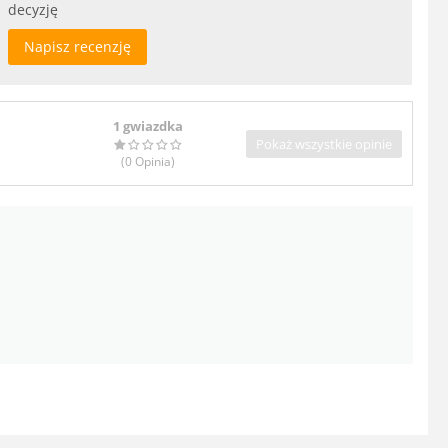
decyzję
Napisz recenzję
1 gwiazdka
Pokaż wszystkie opinie
(0
Opinia
)