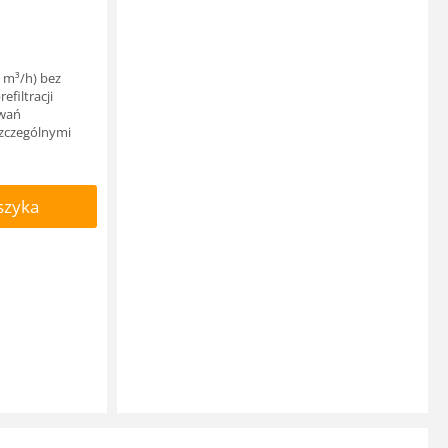
5 m³/h) bez
efiltracji
owań
szczególnymi
szyka