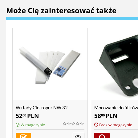
Może Cię zainteresować także
Wkłady Cintropur NW 32
Mocowanie do filtrów
NW 18, NW 25, NW 3
52
PLN
58
PLN
00
00
W magazynie
Brak w magazynie