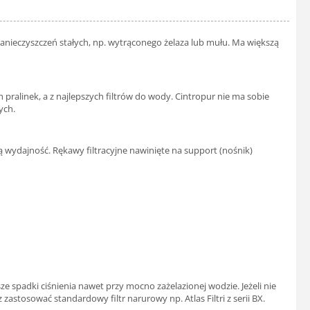
zanieczyszczeń stałych, np. wytrąconego żelaza lub mułu. Ma większą
 pralinek, a z najlepszych filtrów do wody. Cintropur nie ma sobie
ych.
ą wydajność. Rękawy filtracyjne nawinięte na support (nośnik)
e spadki ciśnienia nawet przy mocno zażelazionej wodzie. Jeżeli nie
stosować standardowy filtr narurowy np. Atlas Filtri z serii BX.