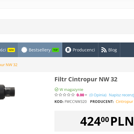
ści
Bestsellery
Producenci
Blog
NEW
TOP
opur NW 32
Filtr Cintropur NW 32
W magazynie
0.00
(0
Opinia
)
Napisz recenz
Cintropur
KOD:
FWCCNW320
PRODUCENT:
424
PL
00