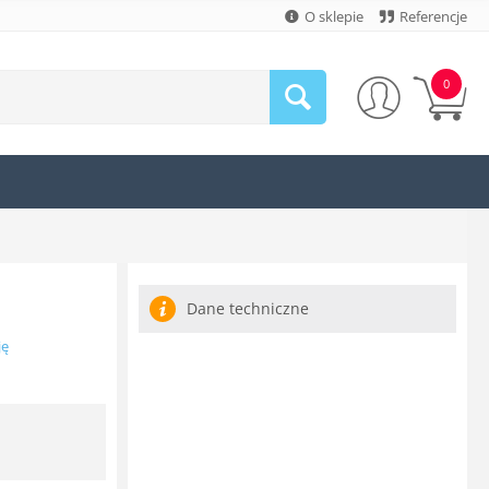
O sklepie
Referencje
0
Dane techniczne
ję
N