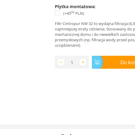
Płytka montażowa:
00
(+
45
PLN
)
Filtr Cintropur NW 32 to wydajna filtracja (6,
najmniejszej straty ciśnienia. Stosowany do pr
mechanicznej domu i do niewielkich zastos
przemysłowych (np. filtracja wody przed po
urządzeniami).
Do ko
−
+