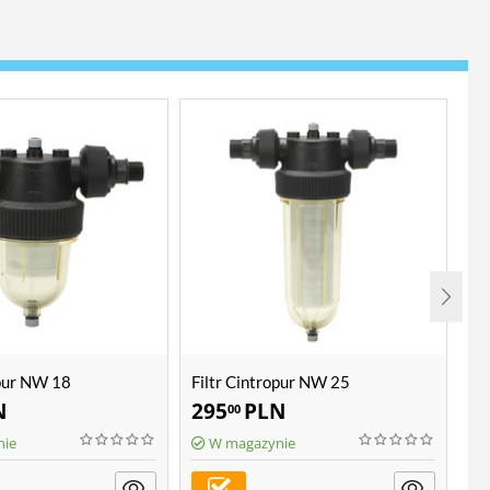
opur NW 18
Filtr Cintropur NW 25
Fi
N
295
PLN
5
00
nie
W magazynie