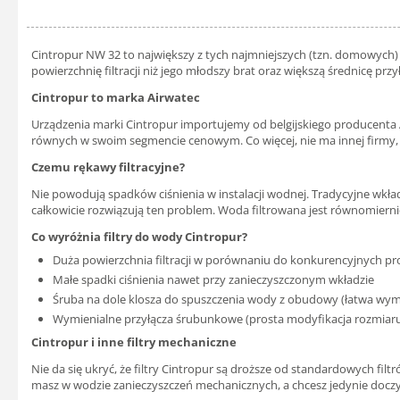
Cintropur NW 32 to największy z tych najmniejszych (tzn. domowych) 
powierzchnię filtracji niż jego młodszy brat oraz większą średnicę pr
Cintropur to marka Airwatec
Urządzenia marki Cintropur importujemy od belgijskiego producenta Air
równych w swoim segmencie cenowym. Co więcej, nie ma innej firmy, kt
Czemu rękawy filtracyjne?
Nie powodują spadków ciśnienia w instalacji wodnej. Tradycyjne wkład
całkowicie rozwiązują ten problem. Woda filtrowana jest równomierni
Co wyróżnia filtry do wody Cintropur?
Duża powierzchnia filtracji w porównaniu do konkurencyjnych p
Małe spadki ciśnienia nawet przy zanieczyszczonym wkładzie
Śruba na dole klosza do spuszczenia wody z obudowy (łatwa wy
Wymienialne przyłącza śrubunkowe (prosta modyfikacja rozmiaru
Cintropur i inne filtry mechaniczne
Nie da się ukryć, że filtry Cintropur są droższe od standardowych fi
masz w wodzie zanieczyszczeń mechanicznych, a chcesz jedynie doczyśc