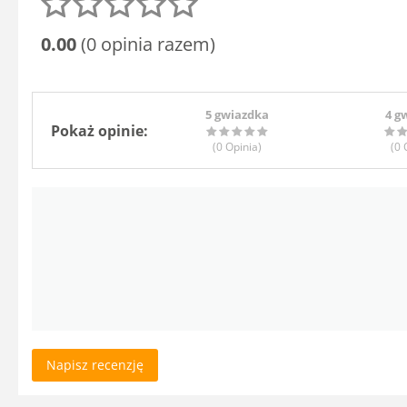
0.00
(0 opinia razem)
5 gwiazdka
4 g
Pokaż opinie:
(0
Opinia
)
(0
O
Napisz recenzję