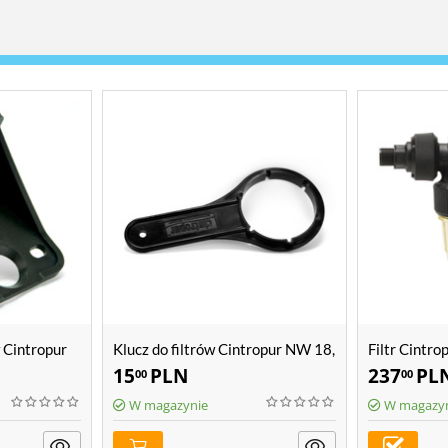
 Cintropur
Klucz do filtrów Cintropur NW 18,
Filtr Cintr
2, TIO
NW 25, NW 32, TIO
15
PLN
237
PL
00
00
W magazynie
W magazy