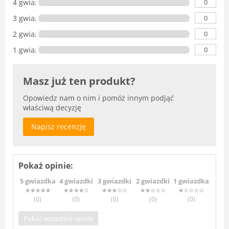
0
4 gwiazdki
0
3 gwiazdki
0
2 gwiazdki
0
1 gwiazdka
Masz już ten produkt?
Opowiedz nam o nim i pomóż innym podjąć
właściwą decyzję
Napisz recenzję
Pokaż opinie:
5 gwiazdka
4 gwiazdki
3 gwiazdki
2 gwiazdki
1 gwiazdka
(0
)
(0
)
(0
)
(0
)
(0
)
Pokaż wszystkie opinie