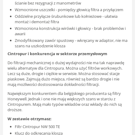
ścianie bez rezygnacji z manometrów
Wzmocnione uszczelki - pomiędzy głowicą filtra a przyłączem
Oddzielne przyłącze śrubunkowe lub kołnieżowe - ułatwia
montaż i demontaż filtra
Wzmocniona konstrukcja wirówki i głowicy - brak problemów i
awarii
Zmodyfikowany zawór spustowy - wkręcany w adaptor, nie ma
szans na uszkodzenie klosza
Cintropur i konkurencja w sektorze przemysłowym
Do filtracji mechanicznej o dużej wydajności nie ma tak naprawdę
wielu alternatyw dla Cintropura. Można użyć filtrów workowych.
Lecz są duże, drogie i ciężkie w serwisie. Można stosować stacje
piaskowe. Zajmują dużo miejsca, również są bardzo drogie i nie
mają możliwości dostosowania dokładności filtracji.
Największym konkurentem dla belgijskiego producenta są filtry
Honeywell. Jednak i one nie mają większych szans w starciu z
Cintropurem. Mają mało typów wkładów oraz wkłady do nich są
droższe.
W zestawie otrzymasz:
Filtr Cintropur NW 500 TE
Klucz do odkręcania klosza