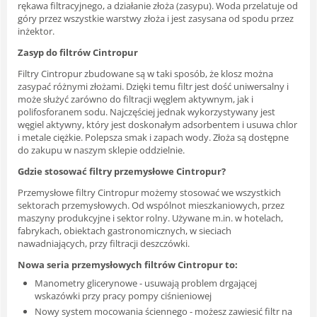
rękawa filtracyjnego, a działanie złoża (zasypu). Woda przelatuje od
góry przez wszystkie warstwy złoża i jest zasysana od spodu przez
inżektor.
Zasyp do filtrów Cintropur
Filtry Cintropur zbudowane są w taki sposób, że klosz można
zasypać różnymi złożami. Dzięki temu filtr jest dość uniwersalny i
może służyć zarówno do filtracji węglem aktywnym, jak i
polifosforanem sodu. Najczęściej jednak wykorzystywany jest
węgiel aktywny, który jest doskonałym adsorbentem i usuwa chlor
i metale ciężkie. Polepsza smak i zapach wody. Złoża są dostępne
do zakupu w naszym sklepie oddzielnie.
Gdzie stosować filtry przemysłowe Cintropur?
Przemysłowe filtry Cintropur możemy stosować we wszystkich
sektorach przemysłowych. Od wspólnot mieszkaniowych, przez
maszyny produkcyjne i sektor rolny. Używane m.in. w hotelach,
fabrykach, obiektach gastronomicznych, w sieciach
nawadniających, przy filtracji deszczówki.
Nowa seria przemysłowych filtrów Cintropur to:
Manometry glicerynowe - usuwają problem drgającej
wskazówki przy pracy pompy ciśnieniowej
Nowy system mocowania ściennego - możesz zawiesić filtr na