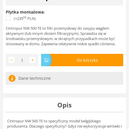
Płytka montażowa:
00
(+
235
PLN
)
Cintropur NW 500 TE to filtr przemysłowy do zasypu węglem
aktywnym (lub innym złożem filtracyjnym). Sprawdza się w
środowisku przemysłowym, w skrajnych przypadkach może być
stosowany w domu. Zapewnia relatywnie niskie spadki ciśnienia.
−
+
Do koszyka
Dane techniczne
Opis
Cintropur NW 500 TE to specyficzny model belgijskiego
producenta. Dlaczego specyficzny? Gdyż nie wykorzystuje wirówki i