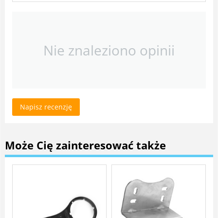
Nie znaleziono opinii
Napisz recenzję
Może Cię zainteresować także