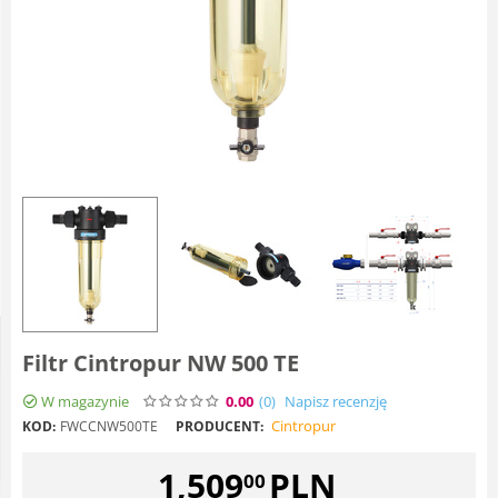
Filtr Cintropur NW 500 TE
W magazynie
0.00
(0
)
Napisz recenzję
Cintropur
KOD:
FWCCNW500TE
PRODUCENT:
1,509
PLN
00