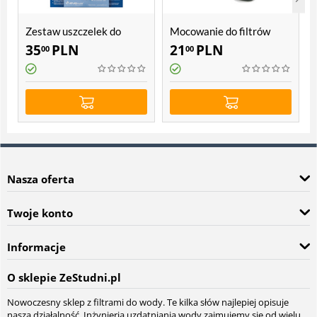
Zestaw uszczelek do
Mocowanie do filtrów
filtrów Atlas Filtri Hydra
Atlas Filtri SX, BX, Sanic,
35
PLN
21
PLN
00
00
Hydra
Nasza oferta
Twoje konto
Informacje
O sklepie ZeStudni.pl
Nowoczesny sklep z filtrami do wody. Te kilka słów najlepiej opisuje
naszą działalność. Inżynierią uzdatniania wody zajmujemy się od wielu