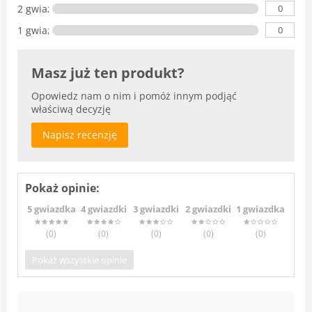
0
2 gwiazdki
0
1 gwiazdka
Masz już ten produkt?
Opowiedz nam o nim i pomóż innym podjąć
właściwą decyzję
Napisz recenzję
Pokaż opinie:
5 gwiazdka
4 gwiazdki
3 gwiazdki
2 gwiazdki
1 gwiazdka
(0
)
(0
)
(0
)
(0
)
(0
)
Pokaż wszystkie opinie