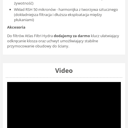
żywotność)
Wkład RSH 50 mikronów - harmonijka z tworzywa sztucznego
(dokładniejsza filtracja i dłuższa eksploatacja między
płukaniami)
Akcesoria
Do filtrów Atlas Filtri Hydra
dodajemy za darmo
klucz ułatwiający
odkręcanie klosza oraz uchwyt umożliwiający stabilne
przymocowanie obudowy do ściany.
Video