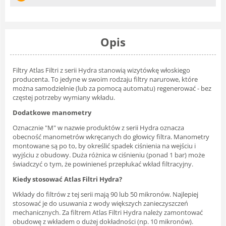
Opis
Filtry Atlas Filtri z serii Hydra stanowią wizytówkę włoskiego
producenta. To jedyne w swoim rodzaju filtry narurowe, które
można samodzielnie (lub za pomocą automatu) regenerować - bez
częstej potrzeby wymiany wkładu.
Dodatkowe manometry
Oznacznie "M" w nazwie produktów z serii Hydra oznacza
obecność manometrów wkręcanych do głowicy filtra. Manometry
montowane są po to, by określić spadek ciśnienia na wejściu i
wyjściu z obudowy. Duża różnica w ciśnieniu (ponad 1 bar) może
świadczyć o tym, że powinieneś przepłukać wkład filtracyjny.
Kiedy stosować Atlas Filtri Hydra?
Wkłady do filtrów z tej serii mają 90 lub 50 mikronów. Najlepiej
stosować je do usuwania z wody większych zanieczyszczeń
mechanicznych. Za filtrem Atlas Filtri Hydra należy zamontować
obudowę z wkładem o dużej dokładności (np. 10 mikronów).