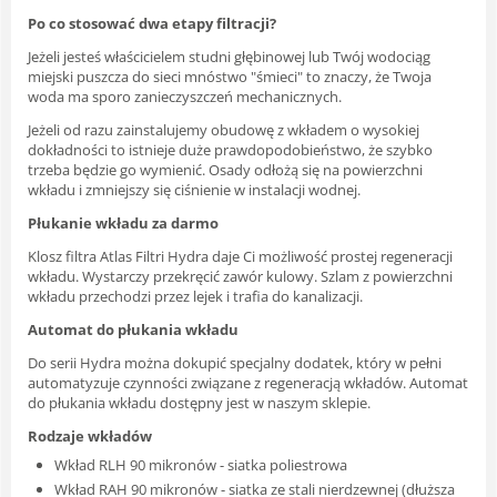
Po co stosować dwa etapy filtracji?
Jeżeli jesteś właścicielem studni głębinowej lub Twój wodociąg
miejski puszcza do sieci mnóstwo "śmieci" to znaczy, że Twoja
woda ma sporo zanieczyszczeń mechanicznych.
Jeżeli od razu zainstalujemy obudowę z wkładem o wysokiej
dokładności to istnieje duże prawdopodobieństwo, że szybko
trzeba będzie go wymienić. Osady odłożą się na powierzchni
wkładu i zmniejszy się ciśnienie w instalacji wodnej.
Płukanie wkładu za darmo
Klosz filtra Atlas Filtri Hydra daje Ci możliwość prostej regeneracji
wkładu. Wystarczy przekręcić zawór kulowy. Szlam z powierzchni
wkładu przechodzi przez lejek i trafia do kanalizacji.
Automat do płukania wkładu
Do serii Hydra można dokupić specjalny dodatek, który w pełni
automatyzuje czynności związane z regeneracją wkładów. Automat
do płukania wkładu dostępny jest w naszym sklepie.
Rodzaje wkładów
Wkład RLH 90 mikronów - siatka poliestrowa
Wkład RAH 90 mikronów - siatka ze stali nierdzewnej (dłuższa