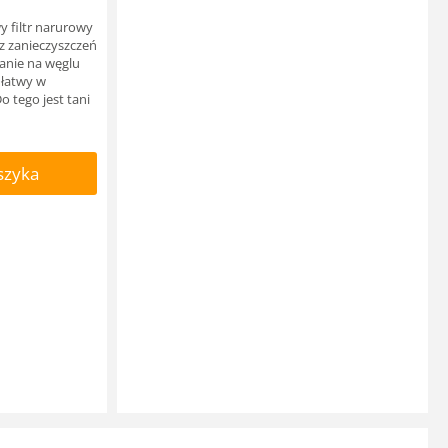
y filtr narurowy
z zanieczyszczeń
anie na węglu
 łatwy w
o tego jest tani
szyka