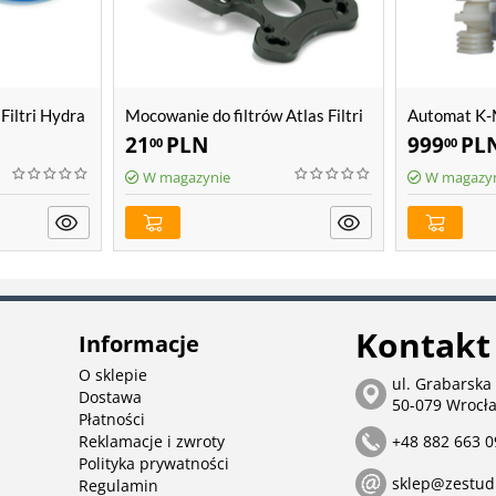
 Filtri Hydra
Mocowanie do filtrów Atlas Filtri
Automat K-M
SX, BX, Sanic, Hydra
Filtri Hydra
21
PLN
999
PL
00
00
W magazynie
W magazy
Kontakt
Informacje
O sklepie
ul. Grabarska
Dostawa
50-079 Wrocł
Płatności
Reklamacje i zwroty
+48 882 663 0
Polityka prywatności
sklep@zestud
Regulamin