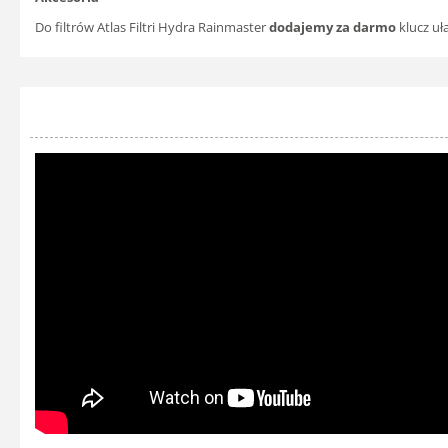
Do filtrów Atlas Filtri Hydra Rainmaster
dodajemy za darmo
klucz uł