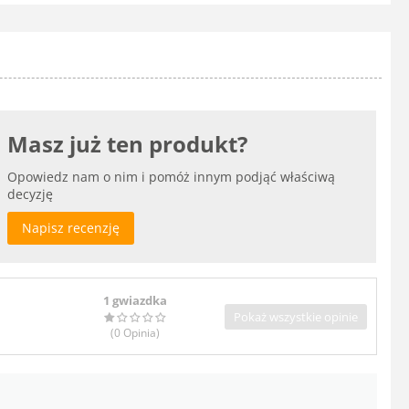
Masz już ten produkt?
Opowiedz nam o nim i pomóż innym podjąć właściwą
decyzję
Napisz recenzję
1 gwiazdka
Pokaż wszystkie opinie
(0
Opinia
)