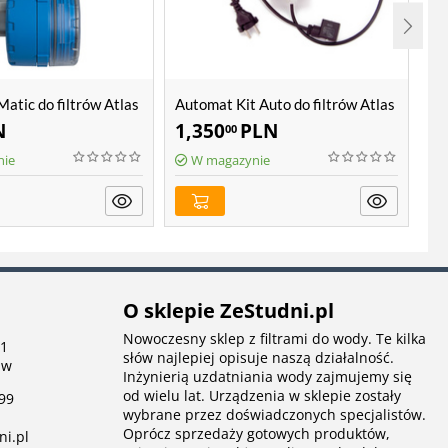
atic do filtrów Atlas
Automat Kit Auto do filtrów Atlas
Wk
Filtri Hydra
N
1,350
PLN
1
00
nie
W magazynie
O sklepie ZeStudni.pl
Nowoczesny sklep z filtrami do wody. Te kilka
 1
słów najlepiej opisuje naszą działalność.
aw
Inżynierią uzdatniania wody zajmujemy się
od wielu lat. Urządzenia w sklepie zostały
99
wybrane przez doświadczonych specjalistów.
Oprócz sprzedaży gotowych produktów,
ni.pl