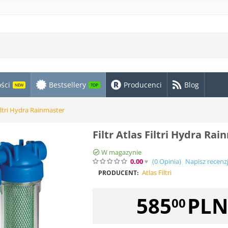
ści
Bestsellery
Producenci
Blog
NEW
TOP
Filtri Hydra Rainmaster
Filtr Atlas Filtri Hydra Ra
W magazynie
0.00
(0
Opinia
)
Napisz recenz
Atlas Filtri
PRODUCENT:
585
PL
00