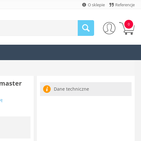
O sklepie
Referencje
0
inmaster
Dane techniczne
ję
N