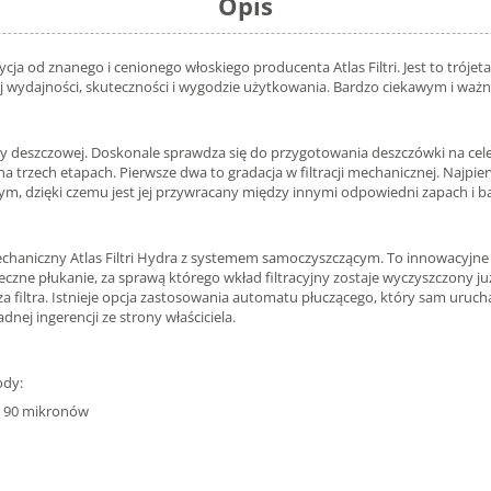
Opis
zycja od znanego i cenionego włoskiego producenta Atlas Filtri. Jest to tr
 wydajności, skuteczności i wygodzie użytkowania. Bardzo ciekawym i ważn
 wody deszczowej. Doskonale sprawdza się do przygotowania deszczówki na 
 trzech etapach. Pierwsze dwa to gradacja w filtracji mechanicznej. Najp
, dzięki czemu jest jej przywracany między innymi odpowiedni zapach i barw
chaniczny Atlas Filtri Hydra z systemem samoczyszczącym. To innowacyjne r
ne płukanie, za sprawą którego wkład filtracyjny zostaje wyczyszczony już 
za filtra. Istnieje opcja zastosowania automatu płuczącego, który sam uruc
nej ingerencji ze strony właściciela.
ody:
j 90 mikronów