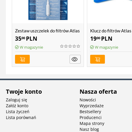
Zestaw uszczelek do filtrów Atlas
Klucz do filtrów Atlas
Filtri Hydra
35
PLN
19
PLN
00
00
W magazynie
W magazynie
Twoje konto
Nasza oferta
Zaloguj się
Nowości
Załóż konto
Wyprzedaże
Lista życzeń
Bestsellery
Lista porównań
Producenci
Mapa strony
Nasz blog