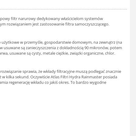
ójetapowy filtr narurowy dedykowany właścicielom systemów
ym rozwiązaniem jest zastosowanie filtra samoczyszczącego.
cele użytkowe w przemyśle, gospodarstwie domowym, na zewnątrz (na
ierw usuwane są zanieczyszczenia z dokładnością 90 mikronów, potem
a, usuwane są cysty, metale ciężkie, związki organiczne, chlor.
ozwiązanie sprawia, że wkłady filtracyjne muszą podlegać znacznie
w kilka sekund. Oczywiście Atlas Filtri Hydra Rainmaster posiada
hamia regenerację wkładu co jakiś okres. To bardzo wygodne