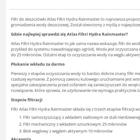
Filtr do deszczówki Atlas Filtri Hydra Rainmaster to najnowsza propo
gromadzenia wody deszczowej. Został stworzony z myślą o najwyższej
Gdzie najlepiej sprawdzi się Atlas Filtri Hydra Rainmaster?
Atlas Filtri Hydra Rainmaster to jak sama nazwa wskazuje, filtr do
przykład do systemu nawadniającego ogród). Woda jest oczyszczana na
do 25 mikronów. Ostatni etap to oczyszczanie wody na węglu aktywnym
Płukanie wkładu za darmo
Pierwszy z etapów oczyszczania wody to bardzo dobrze znany filtr me
rzadszej wymianie. Z pomocą zaworu kulowego uruchamiane jest wstecz
specjalne zabezpieczenia przed cofaniem się zanieczyszczeń do wnętr
rozwiązanie, które sprawia, że użytkowanie nie wymaga praktycznie żad
Stopnie filtracji
Filtr Atlas Filtri Hydra Rainmaster składa się z trzech etapów filtracji w
Filtr samoczyszczący z wkładem siatkowym ze stali nierdzewne
Filtr mechaniczny z wkładem sznurkowym 25 mikronów
Blok węglowy z węglem aktywnym 10 mikronów
Akcesoria