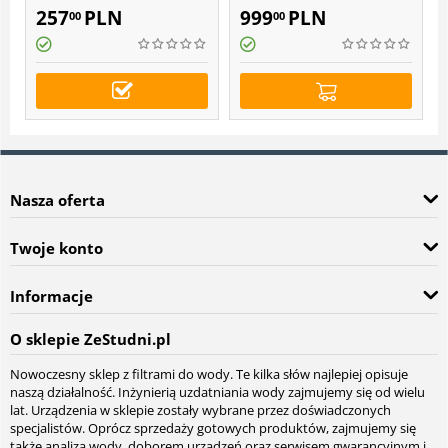
filtrów Atlas Filtri Hydra
257
PLN
999
PLN
00
00
Nasza oferta
Twoje konto
Informacje
O sklepie ZeStudni.pl
Nowoczesny sklep z filtrami do wody. Te kilka słów najlepiej opisuje
naszą działalność. Inżynierią uzdatniania wody zajmujemy się od wielu
lat. Urządzenia w sklepie zostały wybrane przez doświadczonych
specjalistów. Oprócz sprzedaży gotowych produktów, zajmujemy się
także analizą wody, doborem urządzeń oraz serwisem gwarancyjnym i