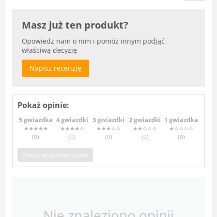
Masz już ten produkt?
Opowiedz nam o nim i pomóż innym podjąć
właściwą decyzję
Napisz recenzję
Pokaż opinie:
5 gwiazdka
4 gwiazdki
3 gwiazdki
2 gwiazdki
1 gwiazdka
(0
)
(0
)
(0
)
(0
)
(0
)
Pokaż wszystkie opinie
Nie znaleziono opinii