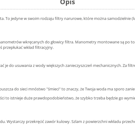
Opis
centa. To jedyne w swoim rodzaju filtry narurowe, które można samodzielnie
nometrów wkręcanych do głowicy filtra. Manometry montowane są po to, by
 przepłukać wkład filtracyjny.
osować je do usuwania z wody większych zanieczyszczeń mechanicznych. Za fi
ki puszcza do sieci mnóstwo "śmieci" to znaczy, że Twoja woda ma sporo zan
ci to istnieje duże prawdopodobieństwo, że szybko trzeba będzie go wymieni
kładu. Wystarczy przekręcić zawór kulowy. Szlam z powierzchni wkładu przechodz