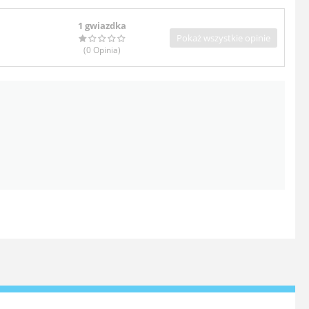
1 gwiazdka
Pokaż wszystkie opinie
(0
Opinia
)