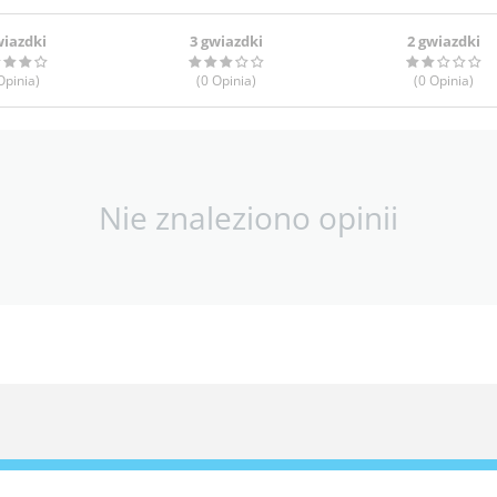
wiazdki
3 gwiazdki
2 gwiazdki
pinia
)
(0
Opinia
)
(0
Opinia
)
Nie znaleziono opinii