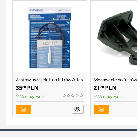
Zestaw uszczelek do filtrów Atlas
Mocowanie do filtrów 
Filtri Hydra
SX, BX, Sanic, Hydra
35
PLN
21
PLN
00
00
W magazynie
W magazynie