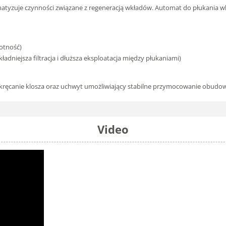
matyzuje czynności związane z regeneracją wkładów. Automat do płukania w
wotność)
dniejsza filtracja i dłuższa eksploatacja między płukaniami)
dkręcanie klosza oraz uchwyt umożliwiający stabilne przymocowanie obudow
Video