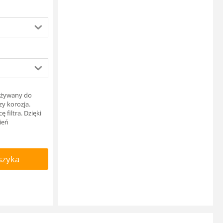
 używany do
zy korozja.
filtra. Dzięki
ień
szyka