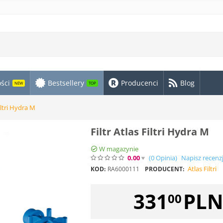
ści
Bestsellery
Producenci
Blog
NEW
TOP
Filtri Hydra M
Filtr Atlas Filtri Hydra M
W magazynie
0.00
(0
Opinia
)
Napisz recenz
Atlas Filtri
KOD:
RA6000111
PRODUCENT:
331
PL
00