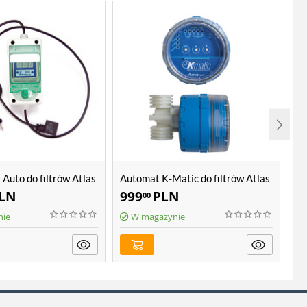
Auto do filtrów Atlas
Automat K-Matic do filtrów Atlas
Wk
Filtri Hydra
LN
999
PLN
8
00
nie
W magazynie