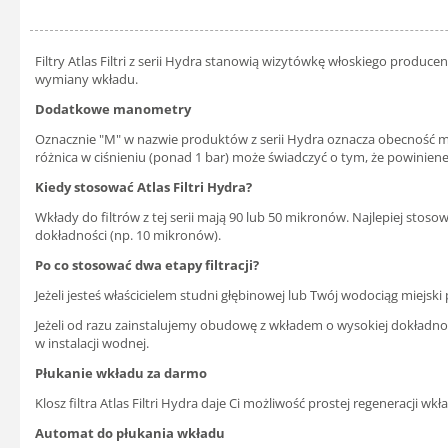
Filtry Atlas Filtri z serii Hydra stanowią wizytówkę włoskiego produ
wymiany wkładu.
Dodatkowe manometry
Oznacznie "M" w nazwie produktów z serii Hydra oznacza obecność ma
różnica w ciśnieniu (ponad 1 bar) może świadczyć o tym, że powinieneś
Kiedy stosować Atlas Filtri Hydra?
Wkłady do filtrów z tej serii mają 90 lub 50 mikronów. Najlepiej st
dokładności (np. 10 mikronów).
Po co stosować dwa etapy filtracji?
Jeżeli jesteś właścicielem studni głębinowej lub Twój wodociąg miejs
Jeżeli od razu zainstalujemy obudowę z wkładem o wysokiej dokładnoś
w instalacji wodnej.
Płukanie wkładu za darmo
Klosz filtra Atlas Filtri Hydra daje Ci możliwość prostej regeneracji w
Automat do płukania wkładu