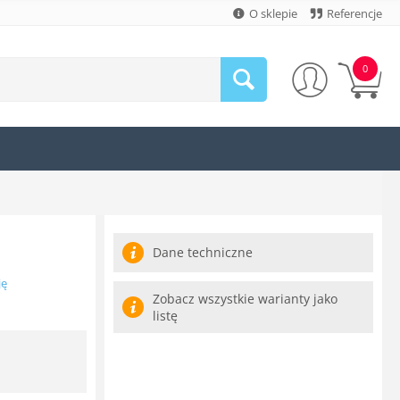
O sklepie
Referencje
0
Dane techniczne
ję
Zobacz wszystkie warianty jako
listę
N