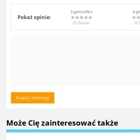
5 gwiazdka
4 g
Pokaż opinie:
(0
Opinia
)
(0
O
Napisz recenzję
Może Cię zainteresować także