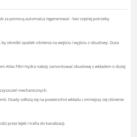
 (lub za pomocą automatu) regenerować - bez częstej potrzeby
 określić spadek ciśnienia na wejściu i wyjściu z obudowy. Duża
ltrem Atlas Filtri Hydra należy zamontować obudowę z wkładem o dużej
ieczyszczeń mechanicznych.
ć. Osady odłożą się na powierzchni wkładu i zmniejszy się ciśnienie
i przez lejek i trafia do kanalizacji.