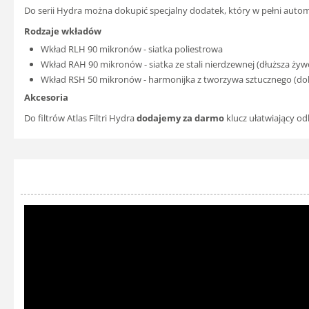
Do serii Hydra można dokupić specjalny dodatek, który w pełni auto
Rodzaje wkładów
Wkład RLH 90 mikronów - siatka poliestrowa
Wkład RAH 90 mikronów - siatka ze stali nierdzewnej (dłuższa ży
Wkład RSH 50 mikronów - harmonijka z tworzywa sztucznego (dokła
Akcesoria
Do filtrów Atlas Filtri Hydra
dodajemy za darmo
klucz ułatwiający o