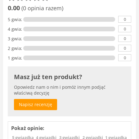
0.00
(0 opinia razem)
0
5 gwiazdka
0
4 gwiazdki
0
3 gwiazdki
0
2 gwiazdki
0
1 gwiazdka
Masz już ten produkt?
Opowiedz nam o nim i pomóż innym podjąć
właściwą decyzję
Napisz recenzję
Pokaż opinie:
5 gwiazdka
4 gwiazdki
3 gwiazdki
2 gwiazdki
1 gwiazdka