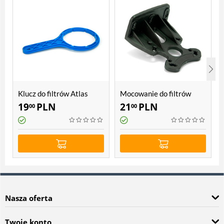
Klucz do filtrów Atlas
Mocowanie do filtrów
Filtri Hydra
Atlas Filtri SX, BX, Sanic,
19
PLN
21
PLN
00
00
Hydra
Nasza oferta
Twoje konto