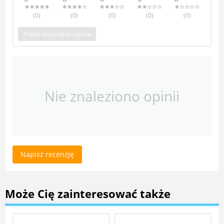
(0
)
(0
)
(0
)
(0
)
(0
)
Pokaż wszystkie opinie
Nie znaleziono opinii
Napisz recenzję
Może Cię zainteresować także