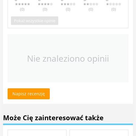
(0
)
(0
)
(0
)
(0
)
(0
)
Pokaż wszystkie opinie
Nie znaleziono opinii
Napisz recenzję
Może Cię zainteresować także