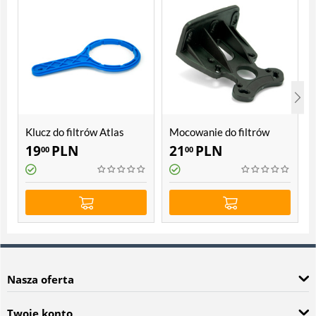
Klucz do filtrów Atlas
Mocowanie do filtrów
Filtri Hydra
Atlas Filtri SX, BX, Sanic,
19
PLN
21
PLN
00
00
Hydra
Nasza oferta
Twoje konto