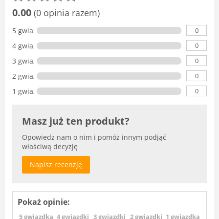
0.00
(0 opinia razem)
0
5 gwiazdka
0
4 gwiazdki
0
3 gwiazdki
0
2 gwiazdki
0
1 gwiazdka
Masz już ten produkt?
Opowiedz nam o nim i pomóż innym podjąć
właściwą decyzję
Napisz recenzję
Pokaż opinie:
5 gwiazdka
4 gwiazdki
3 gwiazdki
2 gwiazdki
1 gwiazdka