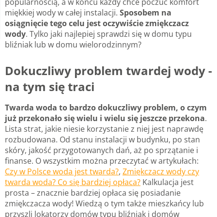
popularnością, a w końcu każdy chce poczuć komfort
miękkiej wody w całej instalacji.
Sposobem na
osiągnięcie tego celu jest oczywiście zmiękczacz
wody
. Tylko jaki najlepiej sprawdzi się w domu typu
bliźniak lub w domu wielorodzinnym?
Dokuczliwy problem twardej wody -
na tym się traci
Twarda woda to bardzo dokuczliwy problem, o czym
już przekonało się wielu i wielu się jeszcze przekona
.
Lista strat, jakie niesie korzystanie z niej jest naprawdę
rozbudowana. Od stanu instalacji w budynku, po stan
skóry, jakość przygotowanych dań, aż po sprzątanie i
finanse. O wszystkim można przeczytać w artykułach:
Czy w Polsce woda jest twarda?
,
Zmiękczacz wody czy
twarda woda? Co się bardziej opłaca?
Kalkulacja jest
prosta – znacznie bardziej opłaca się posiadanie
zmiękczacza wody! Wiedzą o tym także mieszkańcy lub
przyszli lokatorzy domów typu bliźniak i domów