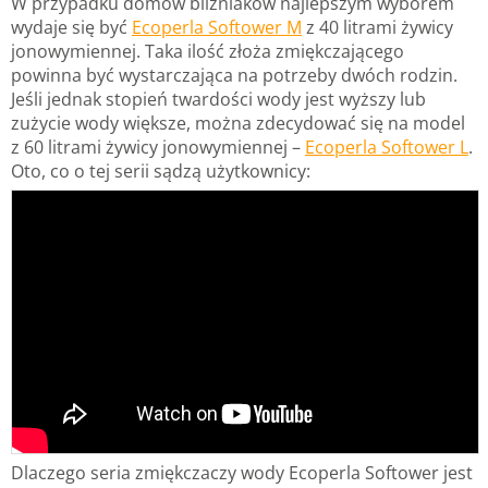
W przypadku domów bliźniaków najlepszym wyborem
wydaje się być
Ecoperla Softower M
z 40 litrami żywicy
jonowymiennej. Taka ilość złoża zmiękczającego
powinna być wystarczająca na potrzeby dwóch rodzin.
Jeśli jednak stopień twardości wody jest wyższy lub
zużycie wody większe, można zdecydować się na model
z 60 litrami żywicy jonowymiennej –
Ecoperla Softower L
.
Oto, co o tej serii sądzą użytkownicy:
Dlaczego seria zmiękczaczy wody Ecoperla Softower jest