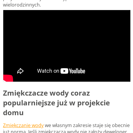
wielorodzinnych.
Zmiękczacze wody coraz
popularniejsze już w projekcie
domu
Zmiękczanie wody
we własnym zakresie staje się obecnie
już normą. Jeśli zmiękczacza wody nie założy deweloper