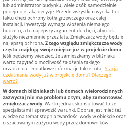
lub administrator budynku, wiele osób samodzielnie
podejmuje taką decyzję. Przede wszystkim wynika to z
faktu chęci ochrony kotła grzewczego oraz całej
instalacji. Inwestycja wymaga włożenia niemałego
budżetu, a to najlepszy argument do chęci, aby coś
służyło niezmiennie przez lata. Zmiękczacz wody będzie
najlepszą ochroną.
Z tego względu zmiękczacze wody
często znajdują swoje miejsce już w projekcie domu
.
Jeśli będziemy wiedzieć, że zamieszkamy w bliźniaku,
warto zapytać o możliwość założenia takiego
urządzenia. Dodatkowe informacje także tutaj:
Stacja
uzdatniania wody już w projekcie domu? Dlaczego
warto?
W domach bliźniakach lub domach wielorodzinnych
zazwyczaj nie ma problemu z tym, aby zamontować
zmiękczacz wody
. Warto jednak skonsultować to ze
specjalistami i sprawdzić warunki. Dobrze jest mieć też
wiedzę na temat stopnia twardości wody w obiekcie oraz
o szacowanym zużyciu wody przez domowników.