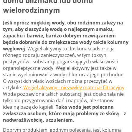
domu bliźniaku lub domu
wielorodzinnym
Jeśli oprócz miękkiej wody, obu rodzinom zależy na
tym, aby cieszyć się wodą o najlepszym smaku,
zapachu i barwie, bardzo dobrym rozwiązaniem
będzie dobranie do zmiękczacza wody także kolumny
węglowej
. Węgiel aktywny to doskonała adsorpcja
różnego rodzaju zanieczyszczeń, w tym toksyn,
pestycydów i substancji pogarszających właściwości
organoleptyczne wody. Węgiel aktywny jest także w
stanie wyeliminować z wody chlor oraz jego pochodne.
O wszystkich właściwościach można przeczytać w
artykule:
Węgiel aktywny - niezwykły materiał filtracyjny
Woda pozbawiona takich substancji jest doskonała nie
tylko do przygotowania dań i napojów, ale stanowi
idealną bazę do kąpieli.
Taka woda jest polecana
zwłaszcza osobom, które mają problemy ze skórą – z
nadwrażliwością, uczuleniem
.
Dobrym produktem, godnym polecenia, jest kolumna