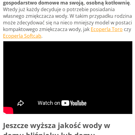
gospodarstwo domowe ma swoją, osobną kotłownię
.
Wtedy już każdy decyduje o potrzebie posiadania
własnego zmiękczacza wody. W takim przypadku rodzina
może zdecydować się na nieco mniejszy model w postaci
kompaktowego zmiękczacza wody, jak
Ecoperla Toro
czy
Ecoperla Softcab
.
Jeszcze wyższa jakość wody w