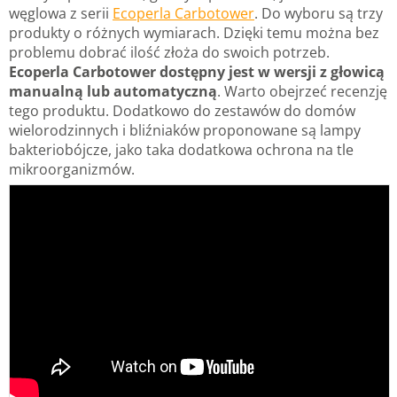
węglowa z serii
Ecoperla Carbotower
. Do wyboru są trzy
produkty o różnych wymiarach. Dzięki temu można bez
problemu dobrać ilość złoża do swoich potrzeb.
Ecoperla Carbotower dostępny jest w wersji z głowicą
manualną lub automatyczną
. Warto obejrzeć recenzję
tego produktu. Dodatkowo do zestawów do domów
wielorodzinnych i bliźniaków proponowane są lampy
bakteriobójcze, jako taka dodatkowa ochrona na tle
mikroorganizmów.