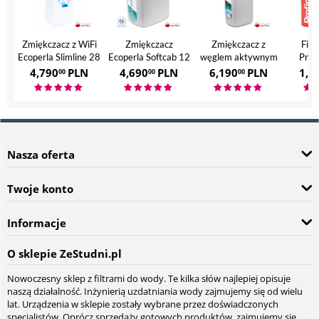
Zmiękczacz z WiFi
Zmiękczacz
Zmiękczacz z
Filt
Ecoperla Slimline 28
Ecoperla Softcab 12
węglem aktywnym
Prof
Ecoperla Hero
4,790
PLN
4,690
PLN
6,190
PLN
1,7
00
00
00
Nasza oferta
Twoje konto
Informacje
O sklepie ZeStudni.pl
Nowoczesny sklep z filtrami do wody. Te kilka słów najlepiej opisuje
naszą działalność. Inżynierią uzdatniania wody zajmujemy się od wielu
lat. Urządzenia w sklepie zostały wybrane przez doświadczonych
specjalistów. Oprócz sprzedaży gotowych produktów, zajmujemy się