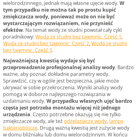
wielorodzinnego, jednak mają własne ujęcie wody.
W
tym przypadku nie można tak po prostu kupić
zmiękczacza wody, ponieważ może on nie być
wystarczającym rozwiązaniem, nie przynieść
efektów
. Na temat wody ze studni powstał cały cykl
poradnikowy:
Woda ze studni bez tajemnic. Część 1
,
Woda ze studni bez tajemnic. Część 2
,
Woda ze studni
bez tajemnic. Część 3
.
Najważniejszą kwestią wydaje się być
przeprowadzenie profesjonalnej analizy wody
. Bardzo
ważne, aby poznać dokładne parametry wody.
Sprawdzić, czy w ogóle jest bezpieczna, jakie może
ukrywać w sobie przekroczenia. Wyniki analizy wody
pomogą w doborze najlepszego rozwiązania w
uzdatnianiu wody.
W przypadku własnych ujęć bardzo
częsta jest potrzeba montażu więcej niż jednego
urządzenia
. Często potrzebne okazują się nie tylko
zmiękczacze wody, ale też
odżelaziacze wody
,
lampy
bakteriobójcze
. Drugą ważną kwestią jest zużycie wody
w domu bliźniaku lub domu wielorodzinnym. W końcu