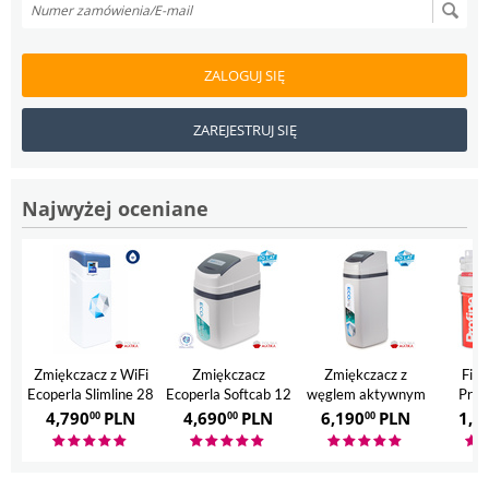
ZALOGUJ SIĘ
ZAREJESTRUJ SIĘ
Najwyżej oceniane
Zmiękczacz z WiFi
Zmiękczacz
Zmiękczacz z
Filt
Ecoperla Slimline 28
Ecoperla Softcab 12
węglem aktywnym
Prof
Ecoperla Hero
4,790
PLN
4,690
PLN
6,190
PLN
1,7
00
00
00