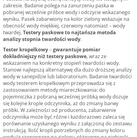
zakresie. Badanie polega na zanurzeniu paska w
pobranej wcześnie próbce wody i odczycie wskazanego
wyniku. Pasek zabarwiony na kolor zielony wskazuje na
obecność wody miękkiej, czerwony natomiast – wody
twardej.
Testery paskowe to najtańsza metoda
analizy stopnia twardości wody
.
Tester kropelkowy
–
gwarantuje pomiar
dokładniejszy niż testery paskowe
, wraz ze
wskazaniem na konkretny stopień twardości wody.
Stanowi najlepszą alternatywę dla dużo droższej analizy
wody w sanepidzie lub laboratorium. Badanie twardości
wody testerem kropelkowym przeprowadza się z
zastosowaniem metody miareczkowania: do
pojemniczka z pobraną wcześniej próbką wody dozuje
się kolejne krople odczynnika, aż do zmiany barwy
próbki. W zależności od producenta, zabarwienie
odczynnika może być różne i każdorazowo zaleca się
porównanie uzyskanego wyniku z załączoną do zestawu
instrukcją. Ilość kropli potrzebnych do zmiany koloru
wody (z czerwonego na zielony, różowego na niebieski