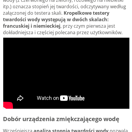
itp.) oznacza stopień jej twardości, odczytywany według
załączonej do testera skali.
Kropelkowe testery
twardości wody występują w dwóch skalach:
francuskiej i niemieckiej
, przy czym pierwsza jest
dokładniejsza i częściej polecana przez użytkowników.
Dobór urządzenia zmiękczającego wodę
Wcześniejsza
analiza stopnia twardości wody
pozwala