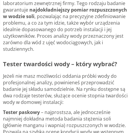
laboratorium zewnętrznej firmy. Tego rodzaju badanie
gwarantuje
najdokładniejszy pomiar rozpuszczonych
w wodzie soli
, pozwalając na precyzyjne zdefiniowanie
problemu, a co za tym idzie, także wybór urządzenia
idealnie dopasowanego do potrzeb instalacji i jej
użytkowników. Proces analizy wody przeznaczony jest
zarówno dla wód z ujęć wodociągowych, jak i
studziennych.
Tester twardości wody – który wybrać?
Jeżeli nie masz możliwości oddania próbki wody do
profesjonalnej analizy, powinieneś przeprowadzić
badanie jej składu samodzielnie. Na rynku dostępne są
dwa rodzaje testerów, służące ocenie stopnia twardości
wody w domowej instalacji:
Tester paskowy
– najprostsza, ale jednocześnie
najmniej dokładna metoda badania stężenia soli
(głównie manganu i wapnia) rozpuszczonych w wodzie.
Pozwala na szybką ocenę kondycji wody we wstępnym