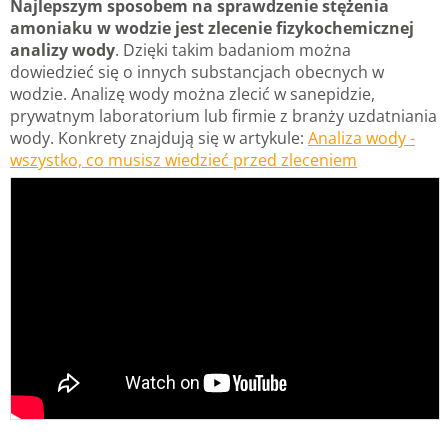
Najlepszym sposobem na sprawdzenie stężenia
amoniaku w wodzie jest zlecenie fizykochemicznej
analizy wody
. Dzięki takim badaniom można
dowiedzieć się o innych substancjach obecnych w
wodzie. Analizę wody można zlecić w sanepidzie,
prywatnym laboratorium lub firmie z branży uzdatniania
wody. Konkrety znajdują się w artykule:
Analiza wody -
wszystko, co musisz wiedzieć przed zleceniem