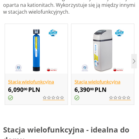
oparta na kationitach. Wykorzystuje się ją między innymi
w stacjach wielofunkcyjnych.
Stacja wielofunkcyjna
Stacja wielofunkcyjna
Ecoperla Multitower S
Ecoperla Multicab
6,090
PLN
6,390
PLN
00
00
Stacja wielofunkcyjna - idealna do