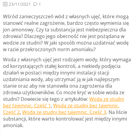
23/11/2021
1
Wśród zanieczyszczeń wód z własnych ujęć, które mogą
stanowić realne zagrożenie, bardzo często wymienia się
jon amonowy. Czy ta substancja jest niebezpieczna dla
zdrowia? Dlaczego jego obecność nie jest pożądana w
wodzie ze studni? W jaki sposób można uzdatniać wodę
w razie przekroczonych norm amoniaku?
Woda z własnych ujęć jest rodzajem wody, który wymaga
od korzystających stałej kontroli, a niekiedy podjęcia
działań w postaci między innymi instalacji stacji
uzdatniania wody, aby utrzymać ją w jak najlepszym
stanie oraz aby nie stanowiła ona zagrożenia dla
zdrowia użytkowników. Co może kryć w sobie woda ze
studni? Dowiecie się tego z artykułów:
Woda ze studni
bez tajemnic. Część 1
,
Woda ze studni bez tajemnic.
Część 2
,
Woda ze studni bez tajemnic. Część 3
. Na liście
substancji, które warto kontrolować jest między innymi
amoniak.