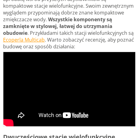
kompaktowe stacje wielofunkcyjne. Swoim zewnętrznym
wyglądem przypominają dobrze znane kompaktowe
zmiękczacze wody.
Wszystkie komponenty są
zamknięte w stylowej, łatwej do utrzymania
obudowie
. Przykładami takich stacji wielofunkcyjnych są
Ecoperla Multicab
. Warto zobaczyć recenzję, aby poznać
budowę oraz sposób działania:
Dwuczęściowe stacje wielofunkcyjne