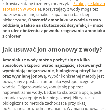
zdrowia azotany i azotyny (przeczytaj:
Szokujące fakty o
azotanach w wodzie
). Korzystający z wody mogą też
odczuwać zmianę smaku i zapachu na bardziej
niekorzystne,
Obecność amoniaku w wodzie często
oddziałuje także na skuteczność dezynfekcji – może
ona ulec obniżeniu z powodu reagowania amoniaku
z chlorem
.
Jak usuwać jon amonowy z wody?
Amoniaku z wody można pozbyć się na kilka
sposobów. Eksperci wśród najczęściej stosowanych
wymieniają: odgazowanie, biologiczną nitryfikację
oraz wymianę jonową
. Wybór konkretnej metody jest
powiązany z postacią amoniaku występującego w
wodzie. Odgazowanie wykonuje się poprzez
napowietrzanie wody. Będzie to skuteczna opcja, jeśli
amoniak występuje w formie gazowej. Nitryfikacja
biologiczna to metoda zachodząca przy okazji
odżelaziania oraz odmanganiania. Wymiana jonowa jest