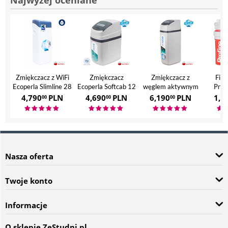
Zmiękczacz z WiFi
Zmiękczacz
Zmiękczacz z
Filt
Ecoperla Slimline 28
Ecoperla Softcab 12
węglem aktywnym
Prof
Ecoperla Hero
4,790
PLN
4,690
PLN
6,190
PLN
1,7
00
00
00
Nasza oferta
Twoje konto
Informacje
O sklepie ZeStudni.pl