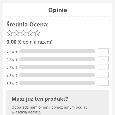
Opinie
Średnia Ocena:
0.00
(0 opinia razem)
0
5 gwiazdka
0
4 gwiazdki
0
3 gwiazdki
0
2 gwiazdki
0
1 gwiazdka
Masz już ten produkt?
Opowiedz nam o nim i pomóż innym podjąć
właściwą decyzję