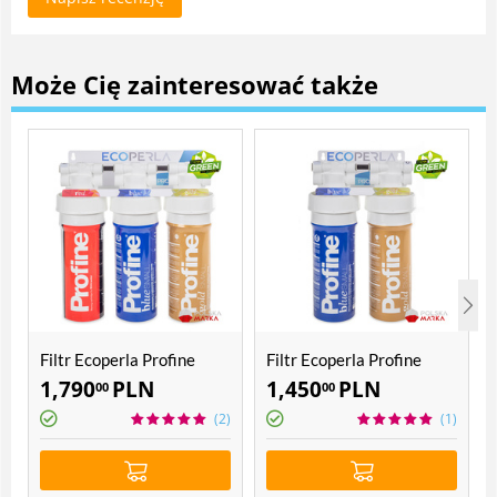
Może Cię zainteresować także
Filtr Ecoperla Profine
Filtr Ecoperla Profine
POU 3
POU 2
1,790
PLN
1,450
PLN
00
00
(2)
(1)