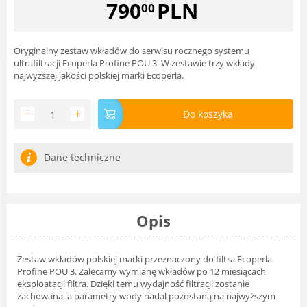
790
PLN
00
Oryginalny zestaw wkładów do serwisu rocznego systemu
ultrafiltracji Ecoperla Profine POU 3. W zestawie trzy wkłady
najwyższej jakości polskiej marki Ecoperla.
−
+
Do koszyka
Dane techniczne
Opis
Zestaw wkładów polskiej marki przeznaczony do filtra Ecoperla
Profine POU 3. Zalecamy wymianę wkładów po 12 miesiącach
eksploatacji filtra. Dzięki temu wydajność filtracji zostanie
zachowana, a parametry wody nadal pozostaną na najwyższym