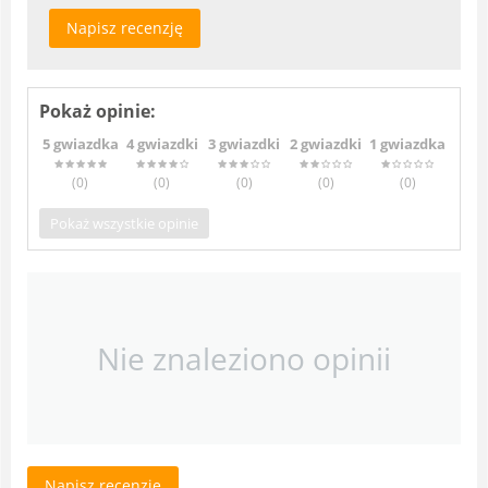
Napisz recenzję
Pokaż opinie:
5 gwiazdka
4 gwiazdki
3 gwiazdki
2 gwiazdki
1 gwiazdka
(0
)
(0
)
(0
)
(0
)
(0
)
Pokaż wszystkie opinie
Nie znaleziono opinii
Napisz recenzję