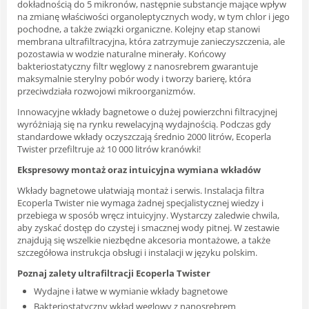
dokładnością do 5 mikronów, następnie substancje mające wpływ
na zmianę właściwości organoleptycznych wody, w tym chlor i jego
pochodne, a także związki organiczne. Kolejny etap stanowi
membrana ultrafiltracyjna, która zatrzymuje zanieczyszczenia, ale
pozostawia w wodzie naturalne minerały. Końcowy
bakteriostatyczny filtr węglowy z nanosrebrem gwarantuje
maksymalnie sterylny pobór wody i tworzy barierę, która
przeciwdziała rozwojowi mikroorganizmów.
Innowacyjne wkłady bagnetowe o dużej powierzchni filtracyjnej
wyróżniają się na rynku rewelacyjną wydajnością. Podczas gdy
standardowe wkłady oczyszczają średnio 2000 litrów, Ecoperla
Twister przefiltruje aż 10 000 litrów kranówki!
Ekspresowy montaż oraz intuicyjna wymiana wkładów
Wkłady bagnetowe ułatwiają montaż i serwis. Instalacja filtra
Ecoperla Twister nie wymaga żadnej specjalistycznej wiedzy i
przebiega w sposób wręcz intuicyjny. Wystarczy zaledwie chwila,
aby zyskać dostęp do czystej i smacznej wody pitnej. W zestawie
znajdują się wszelkie niezbędne akcesoria montażowe, a także
szczegółowa instrukcja obsługi i instalacji w języku polskim.
Poznaj zalety ultrafiltracji Ecoperla Twister
Wydajne i łatwe w wymianie wkłady bagnetowe
Bakteriostatyczny wkład węglowy z nanosrebrem