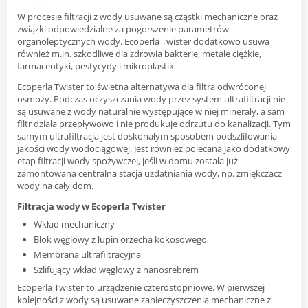
W procesie filtracji z wody usuwane są cząstki mechaniczne oraz
związki odpowiedzialne za pogorszenie parametrów
organoleptycznych wody. Ecoperla Twister dodatkowo usuwa
również m.in. szkodliwe dla zdrowia bakterie, metale ciężkie,
farmaceutyki, pestycydy i mikroplastik.
Ecoperla Twister to świetna alternatywa dla filtra odwróconej
osmozy. Podczas oczyszczania wody przez system ultrafiltracji nie
są usuwane z wody naturalnie występujące w niej minerały, a sam
filtr działa przepływowo i nie produkuje odrzutu do kanalizacji. Tym
samym ultrafiltracja jest doskonałym sposobem podszlifowania
jakości wody wodociągowej. Jest również polecana jako dodatkowy
etap filtracji wody spożywczej, jeśli w domu została już
zamontowana centralna stacja uzdatniania wody, np. zmiękczacz
wody na cały dom.
Filtracja wody w Ecoperla Twister
Wkład mechaniczny
Blok węglowy z łupin orzecha kokosowego
Membrana ultrafiltracyjna
Szlifujący wkład węglowy z nanosrebrem
Ecoperla Twister to urządzenie czterostopniowe. W pierwszej
kolejności z wody są usuwane zanieczyszczenia mechaniczne z