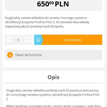
650
PLN
00
Oryginalny zestaw wkładów do serwisu rocznego systemu
ultrafiltracji Ecoperla Profine POU 2. W zestawie dwa wkłady
najwyższej jakości polskiej marki Ecoperla.
−
+
Do koszyka
Dane techniczne
Opis
Oryginalny zestaw wkładów polskiej marki Ecoperla przeznaczony
do corocznego serwisu systemu ultrafiltracji Ecoperla Profine POU
2.
Wkład węglowy poprawia smak i zapach wody usuwając z niej chlor