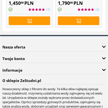
POU 2
POU 3
1,450
PLN
1,790
PLN
00
00
(1)
(2)
Nasza oferta
Twoje konto
Informacje
O sklepie ZeStudni.pl
Nowoczesny sklep z filtrami do wody. Te kilka słów najlepiej opisuje
naszą działalność. Inżynierią uzdatniania wody zajmujemy się od wielu
lat. Urządzenia w sklepie zostały wybrane przez doświadczonych
specjalistów. Oprócz sprzedaży gotowych produktów, zajmujemy się
także analizą wody, doborem urządzeń oraz serwisem gwarancyjnym i