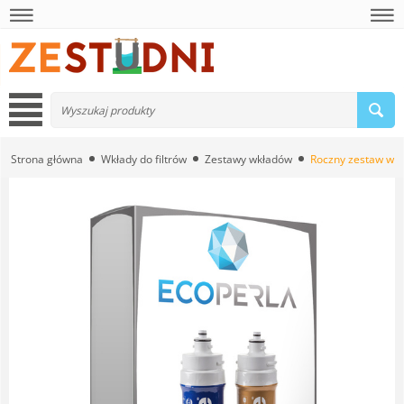
Strona główna
Wkłady do filtrów
Zestawy wkładów
Roczny zestaw wkł