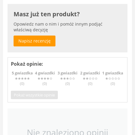
Masz już ten produkt?
Opowiedz nam o nim i pomóż innym podjąć
właściwą decyzję
Napisz recenzję
Pokaż opinie:
5 gwiazdka
4 gwiazdki
3 gwiazdki
2 gwiazdki
1 gwiazdka
(0
)
(0
)
(0
)
(0
)
(0
)
Pokaż wszystkie opinie
Nie znaleziono opinii