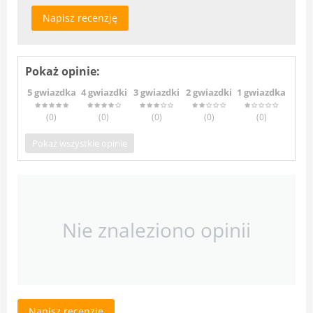
Napisz recenzję
Pokaż opinie:
5 gwiazdka
4 gwiazdki
3 gwiazdki
2 gwiazdki
1 gwiazdka
(0
)
(0
)
(0
)
(0
)
(0
)
Pokaż wszystkie opinie
Nie znaleziono opinii
Napisz recenzję