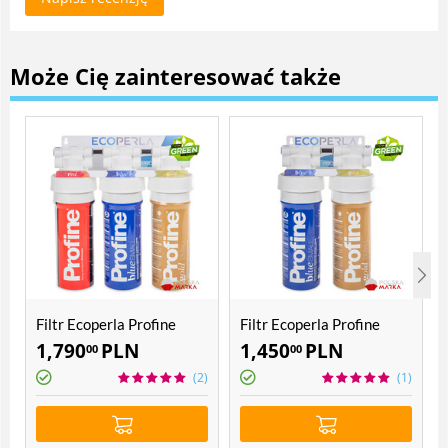
Może Cię zainteresować także
Filtr Ecoperla Profine
Filtr Ecoperla Profine
POU 3
POU 2
1,790
PLN
1,450
PLN
00
00
(2)
(1)