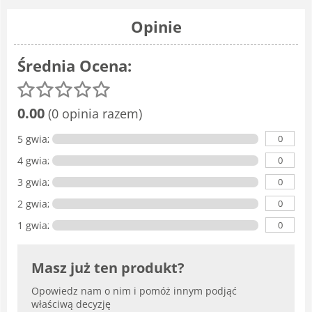
Opinie
Średnia Ocena:
0.00
(0 opinia razem)
0
5 gwiazdka
0
4 gwiazdki
0
3 gwiazdki
0
2 gwiazdki
0
1 gwiazdka
Masz już ten produkt?
Opowiedz nam o nim i pomóż innym podjąć
właściwą decyzję