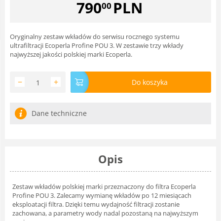
790
PLN
00
Oryginalny zestaw wkładów do serwisu rocznego systemu
ultrafiltracji Ecoperla Profine POU 3. W zestawie trzy wkłady
najwyższej jakości polskiej marki Ecoperla.
−
+
Do koszyka
Dane techniczne
Opis
Zestaw wkładów polskiej marki przeznaczony do filtra Ecoperla
Profine POU 3. Zalecamy wymianę wkładów po 12 miesiącach
eksploatacji filtra. Dzięki temu wydajność filtracji zostanie
zachowana, a parametry wody nadal pozostaną na najwyższym