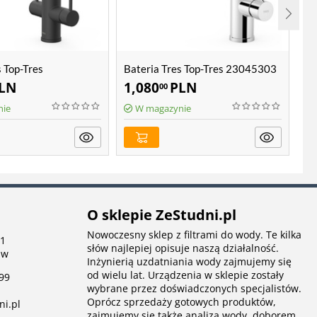
s Top-Tres
Bateria Tres Top-Tres 23045303
Ba
NM
2
LN
1,080
PLN
1
00
nie
W magazynie
O sklepie ZeStudni.pl
Nowoczesny sklep z filtrami do wody. Te kilka
 1
słów najlepiej opisuje naszą działalność.
aw
Inżynierią uzdatniania wody zajmujemy się
od wielu lat. Urządzenia w sklepie zostały
99
wybrane przez doświadczonych specjalistów.
Oprócz sprzedaży gotowych produktów,
ni.pl
zajmujemy się także analizą wody, doborem