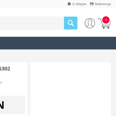
O sklepie
Referencje
0
5302
ję
N