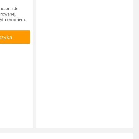
naczona do
trowanej.
ryta chromem.
szyka