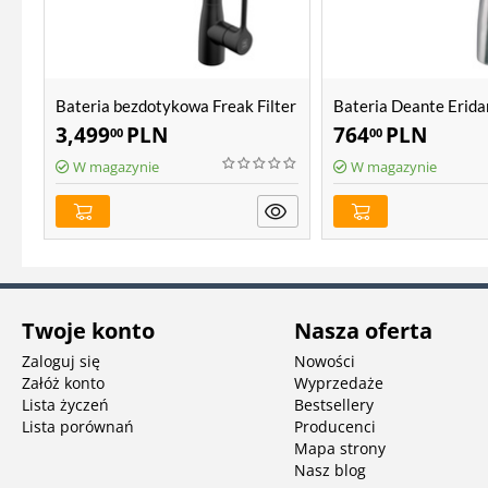
Bateria bezdotykowa Freak Filter
Bateria Deante Erid
075M
3,499
PLN
764
PLN
00
00
W magazynie
W magazynie
Twoje konto
Nasza oferta
Zaloguj się
Nowości
Załóż konto
Wyprzedaże
Lista życzeń
Bestsellery
Lista porównań
Producenci
Mapa strony
Nasz blog