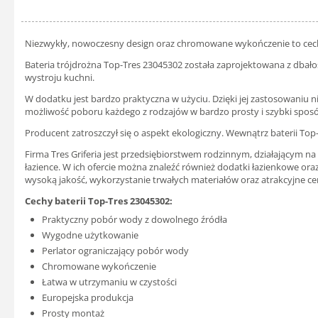
Niezwykły, nowoczesny design oraz chromowane wykończenie to cechy, k
Bateria trójdrożna Top-Tres 23045302 została zaprojektowana z dbało
wystroju kuchni.
W dodatku jest bardzo praktyczna w użyciu. Dzięki jej zastosowaniu ni
możliwość poboru każdego z rodzajów w bardzo prosty i szybki spos
Producent zatroszczył się o aspekt ekologiczny. Wewnątrz baterii Top-
Firma Tres Griferia jest przedsiębiorstwem rodzinnym, działającym na 
łazience. W ich ofercie można znaleźć również dodatki łazienkowe oraz
wysoką jakość, wykorzystanie trwałych materiałów oraz atrakcyjne ce
Cechy baterii Top-Tres 23045302:
Praktyczny pobór wody z dowolnego źródła
Wygodne użytkowanie
Perlator ograniczający pobór wody
Chromowane wykończenie
Łatwa w utrzymaniu w czystości
Europejska produkcja
Prosty montaż