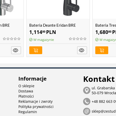
an BRE
Bateria Deante Eridan BRE
Bateria Tre
N75M
23045302
1,114
PLN
1,680
P
00
00
W magazynie
W magazy
Kontakt
Informacje
O sklepie
ul. Grabarska
Dostawa
50-079 Wrocł
Płatności
Reklamacje i zwroty
+48 882 663 0
Polityka prywatności
sklep@zestud
Regulamin