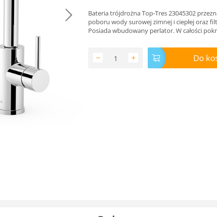
Bateria trójdrożna Top-Tres 23045302 przez
poboru wody surowej zimnej i ciepłej oraz fil
Posiada wbudowany perlator. W całości pok
Do ko
−
+