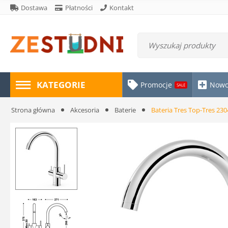
Dostawa
Płatności
Kontakt
KATEGORIE
Promocje
Nowo
SALE
Strona główna
Akcesoria
Baterie
Bateria Tres Top-Tres 23