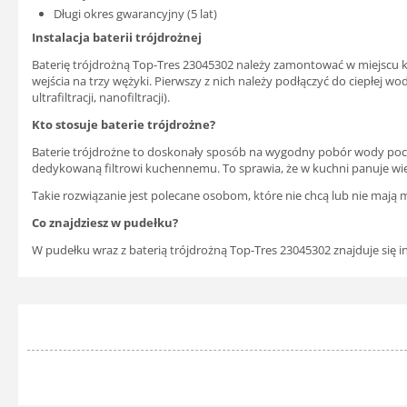
Długi okres gwarancyjny (5 lat)
Instalacja baterii trójdrożnej
Baterię trójdrożną Top-Tres 23045302 należy zamontować w miejscu kla
wejścia na trzy wężyki. Pierwszy z nich należy podłączyć do ciepłe
ultrafiltracji, nanofiltracji).
Kto stosuje baterie trójdrożne?
Baterie trójdrożne to doskonały sposób na wygodny pobór wody pocho
dedykowaną filtrowi kuchennemu. To sprawia, że w kuchni panuje w
Takie rozwiązanie jest polecane osobom, które nie chcą lub nie maj
Co znajdziesz w pudełku?
W pudełku wraz z baterią trójdrożną Top-Tres 23045302 znajduje się 