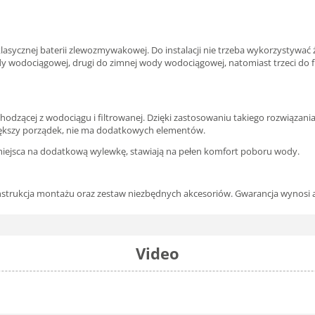
sycznej baterii zlewozmywakowej. Do instalacji nie trzeba wykorzystywać ża
j wody wodociągowej, drugi do zimnej wody wodociągowej, natomiast trzeci 
dzącej z wodociągu i filtrowanej. Dzięki zastosowaniu takiego rozwiązani
iększy porządek, nie ma dodatkowych elementów.
ą miejsca na dodatkową wylewkę, stawiają na pełen komfort poboru wody.
instrukcja montażu oraz zestaw niezbędnych akcesoriów. Gwarancja wynosi aż
Video