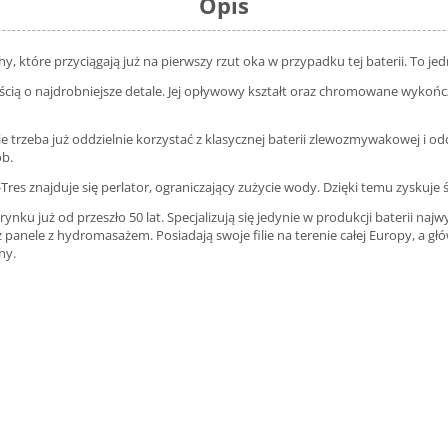
Opis
tóre przyciągają już na pierwszy rzut oka w przypadku tej baterii. To jedn
ścią o najdrobniejsze detale. Jej opływowy kształt oraz chromowane wykońc
e trzeba już oddzielnie korzystać z klasycznej baterii zlewozmywakowej i od
ób.
Tres znajduje się perlator, ograniczający zużycie wody. Dzięki temu zyskuje
rynku już od przeszło 50 lat. Specjalizują się jedynie w produkcji baterii n
 panele z hydromasażem. Posiadają swoje filie na terenie całej Europy, a głó
ny.