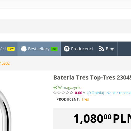
ści
Bestsellery
Producenci
Blog
NEW
TOP
045302
Bateria Tres Top-Tres 2304
W magazynie
0.00
(0
Opinia
)
Napisz recenz
Tres
PRODUCENT:
1,080
PL
00