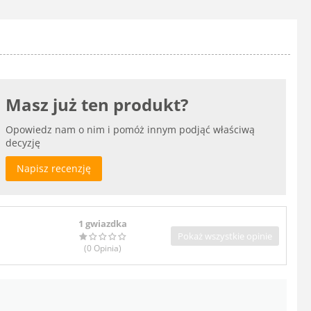
Masz już ten produkt?
Opowiedz nam o nim i pomóż innym podjąć właściwą
decyzję
Napisz recenzję
1 gwiazdka
Pokaż wszystkie opinie
(0
Opinia
)