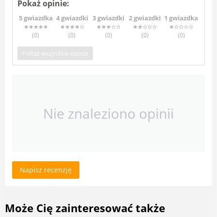
Pokaż opinie:
5 gwiazdka
4 gwiazdki
3 gwiazdki
2 gwiazdki
1 gwiazdka
(0
)
(0
)
(0
)
(0
)
(0
)
Pokaż wszystkie opinie
Nie znaleziono opinii
Napisz recenzję
Może Cię zainteresować także