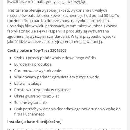
kształt oraz minimalistyczny, elegancki wygląd.
Tres Griferia oferuje wysokiej jakości, wykonane z trwałych
materiałów baterie łazienkowe i kuchenne już od ponad 50 lat. To
rodzinna firma bardzo dobrze znana na rynku europejskim.
Posiadają filie w wielu państwach, w tym także w Polsce. Główna
fabryka znajduje się w Hiszpanii, a produkty są wytwarzane
zgodnie z najwyższymi standardami. W tym przypadku wysoka
jakość idzie w parze z atrakcyjną ceną i długą gwarancją.
Cechy baterii Top-Tres 23045303:
Szybki i prosty pobór wody z dowolnego źródła
Europejska produkcja
Chromowane wykończenie
Wbudowany perlator ograniczający zużycie wody
Łatwa instalacja
Prosta w utrzymaniu w czystości
Okres gwarancji to aż 5 lat
Solidne wykonanie
Brak potrzeby wiercenia dodatkowego otworu na wylewkę do
filtra kuchennego
Instalacja baterii trójdrożnej