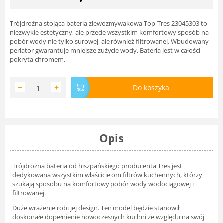
Trójdrożna stojąca bateria zlewozmywakowa Top-Tres 23045303 to
niezwykle estetyczny, ale przede wszystkim komfortowy sposób na
pobór wody nie tylko surowej, ale również filtrowanej. Wbudowany
perlator gwarantuje mniejsze zużycie wody. Bateria jest w całości
pokryta chromem.
−
+
Do koszyka
Opis
Trójdrożna bateria od hiszpańskiego producenta Tres jest
dedykowana wszystkim właścicielom filtrów kuchennych, którzy
szukają sposobu na komfortowy pobór wody wodociągowej i
filtrowanej.
Duże wrażenie robi jej design. Ten model będzie stanowił
doskonałe dopełnienie nowoczesnych kuchni ze względu na swój