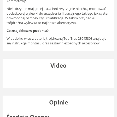
komfortowy.
Niektórzy nie mają miejsca, a inni zwyczajnie nie chcą montować
dodatkowej wylewki do urządzenia filtracyjnego takiego jak system
odwróconej osmozy czy ultrafiltracja. W takim przypadku
trójdrożna wylewka to najlepsza alternatywa.
Co znajdziesz w pudełku?
W pudełku wraz z baterią trójdrożną Top-Tres 23045303 znajduje
się instrukcja montażu oraz zestaw niezbędnych akcesoriów.
Video
Opinie
Średnia Ocena: