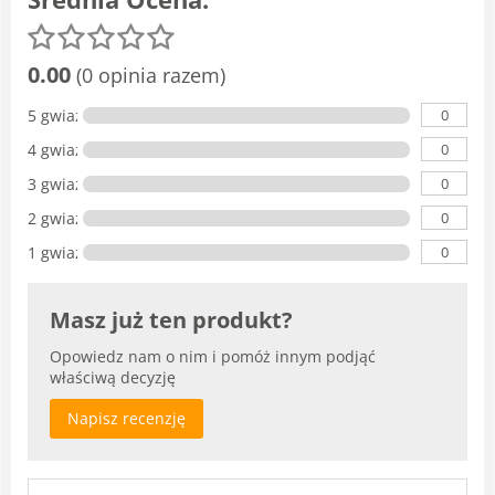
0.00
(0 opinia razem)
0
5 gwiazdka
0
4 gwiazdki
0
3 gwiazdki
0
2 gwiazdki
0
1 gwiazdka
Masz już ten produkt?
Opowiedz nam o nim i pomóż innym podjąć
właściwą decyzję
Napisz recenzję