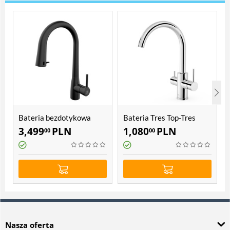
Bateria bezdotykowa
Bateria Tres Top-Tres
Freak Filter
23045302
3,499
PLN
1,080
PLN
00
00
Nasza oferta