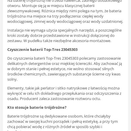
Na baterię trójdrożną nie trzeba nawiercać żadnego dodatkowego
otworu. Montuje się ją w miejscu klasycznej baterii
zlewozmywakowej. Różnica między nimi polega na tym, że bateria
trójdrożna ma miejsce na trzy podłączenia: ciepłej wody
wodociągowej, zimnej wody wodociągowej oraz wody uzdatnionej.
Instalacja nie wymaga użycia specjalnych narzędzi, a poszczególne
kroki zostały dobrze przedstawione w instrukcji dołączonej do
zestawu. W pudełku także niezbędne akcesoria montażowe.
Czyszczenie baterii Top-Tres 23045303
Do czyszczenia baterii Top-Tres 23045303 polecamy zastosowanie
delikatnych detergentów oraz miękkiej ściereczki. Aby zachować ją
w dobrym stanie i pełnej estetyce, nie wolno stosować silnych
środków chemicznych, zawierających substancje ścierne czy kwas
solny.
Elementy, takie jak perlator i sitko natryskowe z łatwością można
wykręcić w celu ich dokładnego przepłukania oraz odczyszczenia z
osadu. Producent zaleca zastosowanie roztworu octu.
Kto stosuje baterie trójdrożne?
Baterie trójdrożne są dedykowane osobom, które chciałyby
zachować w swojej kuchni porządek i pełną estetykę, a przy tym
chcą pobierać wodę z różnych źródeł w sposób szybki i