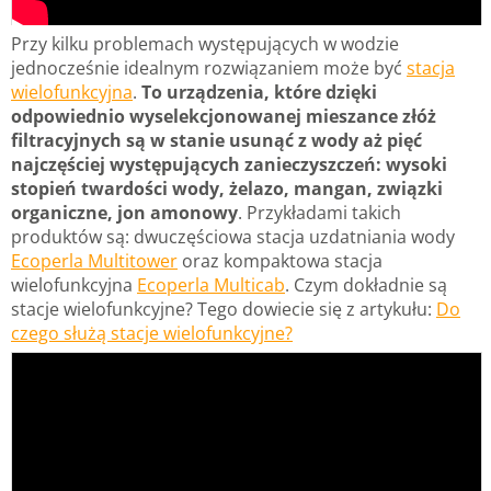
Przy kilku problemach występujących w wodzie
jednocześnie idealnym rozwiązaniem może być
stacja
wielofunkcyjna
.
To urządzenia, które dzięki
odpowiednio wyselekcjonowanej mieszance złóż
filtracyjnych są w stanie usunąć z wody aż pięć
najczęściej występujących zanieczyszczeń: wysoki
stopień twardości wody, żelazo, mangan, związki
organiczne, jon amonowy
. Przykładami takich
produktów są: dwuczęściowa stacja uzdatniania wody
Ecoperla Multitower
oraz kompaktowa stacja
wielofunkcyjna
Ecoperla Multicab
. Czym dokładnie są
stacje wielofunkcyjne? Tego dowiecie się z artykułu:
Do
czego służą stacje wielofunkcyjne?