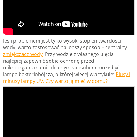
Jeśli problemem jest tylko wysoki stopień twardości
wody, warto zastosować najlepszy sposób – centralny
zmiękczacz wody
. Przy wodzie z własnego ujęcia
najlepiej zapewnić sobie ochronę przed
mikroorganizmami. Idealnym sposobem może być
lampa bakteriobójcza, o której więcej w artykule:
Plusy i
minusy lampy UV. Czy warto ją mieć w domu?