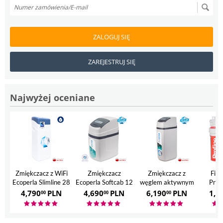
ZALOGUJ SIĘ
ZAREJESTRUJ SIĘ
Najwyżej oceniane
Zmiękczacz z WiFi
Zmiękczacz
Zmiękczacz z
Filt
Ecoperla Slimline 28
Ecoperla Softcab 12
węglem aktywnym
Prof
Ecoperla Hero
4,790
PLN
4,690
PLN
6,190
PLN
1,7
00
00
00