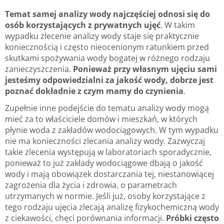
Temat samej analizy wody najczęściej odnosi się do
osób korzystających z prywatnych ujęć
. W takim
wypadku zlecenie analizy wody staje się praktycznie
koniecznością i często nieocenionym ratunkiem przed
skutkami spożywania wody bogatej w różnego rodzaju
zanieczyszczenia.
Ponieważ przy własnym ujęciu sami
jesteśmy odpowiedzialni za jakość wody, dobrze jest
poznać dokładnie z czym mamy do czynienia
.
Zupełnie inne podejście do tematu analizy wody mogą
mieć za to właściciele domów i mieszkań, w których
płynie woda z zakładów wodociągowych. W tym wypadku
nie ma konieczności zlecania analizy wody. Zazwyczaj
takie zlecenia występują w laboratoriach sporadycznie,
ponieważ to już zakłady wodociągowe dbają o jakość
wody i mają obowiązek dostarczania tej, niestanowiącej
zagrożenia dla życia i zdrowia, o parametrach
utrzymanych w normie. Jeśli już, osoby korzystające z
tego rodzaju ujęcia zlecają analizę fizykochemiczną wody
z ciekawości, chęci porównania informacji.
Próbki często