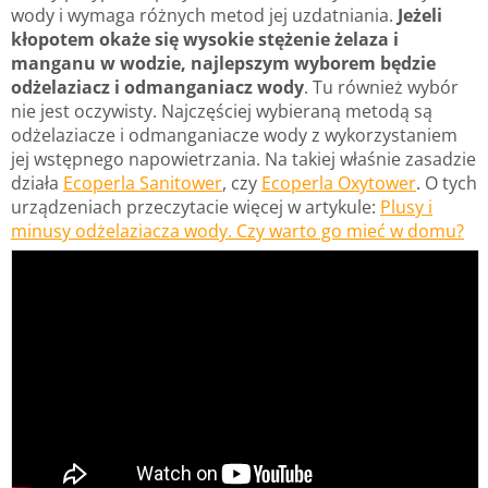
wody i wymaga różnych metod jej uzdatniania.
Jeżeli
kłopotem okaże się wysokie stężenie żelaza i
manganu w wodzie, najlepszym wyborem będzie
odżelaziacz i odmanganiacz wody
. Tu również wybór
nie jest oczywisty. Najczęściej wybieraną metodą są
odżelaziacze i odmanganiacze wody z wykorzystaniem
jej wstępnego napowietrzania. Na takiej właśnie zasadzie
działa
Ecoperla Sanitower
, czy
Ecoperla Oxytower
. O tych
urządzeniach przeczytacie więcej w artykule:
Plusy i
minusy odżelaziacza wody. Czy warto go mieć w domu?