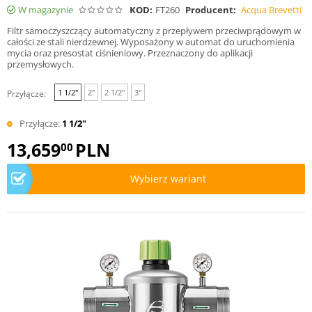
W magazynie
KOD:
FT260
Producent:
Acqua Brevetti
Filtr samoczyszczący automatyczny z przepływem przeciwprądowym w
całości ze stali nierdzewnej. Wyposażony w automat do uruchomienia
mycia oraz presostat ciśnieniowy. Przeznaczony do aplikacji
przemysłowych.
1 1/2"
2"
2 1/2"
3"
Przyłącze:
Przyłącze:
1 1/2"
13,659
PLN
00
Wybierz wariant