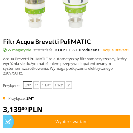
Filtr Acqua Brevetti PuliMATIC
W magazynie
KOD:
FT360
Producent:
Acqua Brevetti
Acqua Brevetti PuliMATIC to automatyczny filtr samoczyszczący, który
wyróżnia się dużym natężeniem przepływu i opatentowanym
systemem szczotkowania. Wymaga podłączenia elektrycznego
230V/50Hz.
3/4"
1"
1 1/4"
1 1/2"
2"
Przyłącze:
Przyłącze:
3/4"
3,139
PLN
00
Wybierz wariant