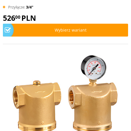
Przyłącze:
3/4"
526
PLN
00
Wybierz wariant