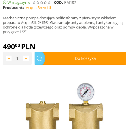
W magazynie
KOD:
PM107
Producent:
Acqua Brevetti
Mechaniczna pompa dozująca polifosforany z pierwszym wkładem
preparatu AcquaSIL 2/15®. Gwarantuje antywapienną i antykorozyjną
ochronę dla kotła grzewczego oraz pompy ciepła. Wyposażona w
przyłącze 1/2".
490
PLN
00
−
+
Do koszyka