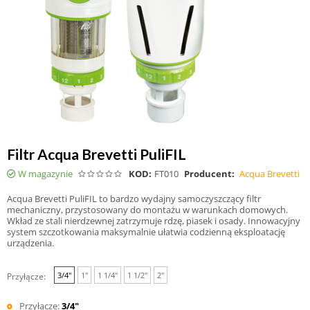
Filtr Acqua Brevetti PuliFIL
W magazynie
KOD:
FT010
Producent:
Acqua Brevetti
Acqua Brevetti PuliFIL to bardzo wydajny samoczyszczący filtr
mechaniczny, przystosowany do montażu w warunkach domowych.
Wkład ze stali nierdzewnej zatrzymuje rdzę, piasek i osady. Innowacyjny
system szczotkowania maksymalnie ułatwia codzienną eksploatację
urządzenia.
3/4"
1"
1 1/4"
1 1/2"
2"
Przyłącze:
Przyłącze:
3/4"