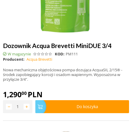
Dozownik Acqua Brevetti MiniDUE 3/4
W magazynie
KOD:
PM111
Producent:
Acqua Brevetti
Nowa mechaniczna objętościowa pompa dozująca AcquaSIL 2/15® -
środek zapobiegający korozji i osadom wapiennym. Wyposażona w
przyłącze 3/4".
1,290
PLN
00
−
+
Do koszyka