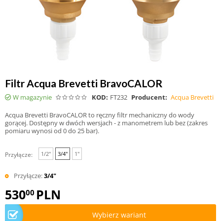
Filtr Acqua Brevetti BravoCALOR
W magazynie
KOD:
FT232
Producent:
Acqua Brevetti
Acqua Brevetti BravoCALOR to ręczny filtr mechaniczny do wody
gorącej. Dostępny w dwóch wersjach - z manometrem lub bez (zakres
pomiaru wynosi od 0 do 25 bar).
1/2"
3/4"
1"
Przyłącze:
Przyłącze:
3/4"
530
PLN
00
Wybierz wariant