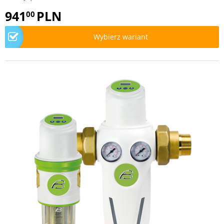
941
PLN
00
Wybierz wariant