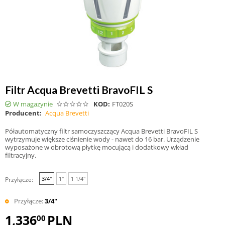
Filtr Acqua Brevetti BravoFIL S
W magazynie
KOD:
FT020S
Producent:
Acqua Brevetti
Półautomatyczny filtr samoczyszczący Acqua Brevetti BravoFIL S
wytrzymuje większe ciśnienie wody - nawet do 16 bar. Urządzenie
wyposażone w obrotową płytkę mocującą i dodatkowy wkład
filtracyjny.
3/4"
1"
1 1/4"
Przyłącze:
Przyłącze:
3/4"
1,336
PLN
00