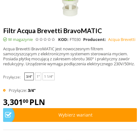
Filtr Acqua Brevetti BravoMATIC
W magazynie
KOD:
FT030
Producent:
Acqua Brevetti
Acqua Brevetti BravoMATIC jest nowoczesnym filtrem
samoczyszczącym z elektronicznym systemem sterowania myciem.
Posiada płytkę mocującą z zakresem obrotu 360° i praktyczny zawór
redukcyjny. Urządzenie wymaga podłączenia elektrycznego 230V/50Hz.
3/4"
1"
1 1/4"
Przyłącze:
Przyłącze:
3/4"
3,301
PLN
00
Wybierz wariant