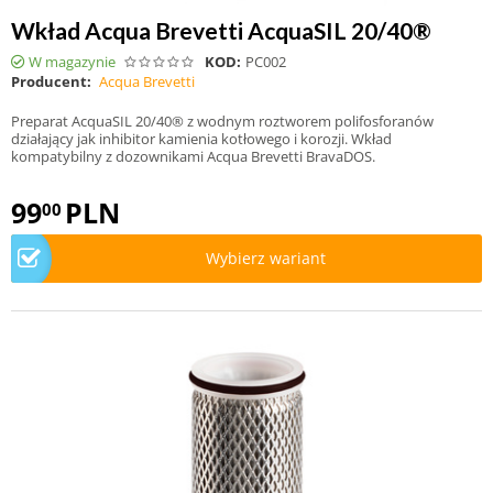
Wkład Acqua Brevetti AcquaSIL 20/40®
W magazynie
KOD:
PC002
Producent:
Acqua Brevetti
Preparat AcquaSIL 20/40® z wodnym roztworem polifosforanów
działający jak inhibitor kamienia kotłowego i korozji. Wkład
kompatybilny z dozownikami Acqua Brevetti BravaDOS.
99
PLN
00
Wybierz wariant