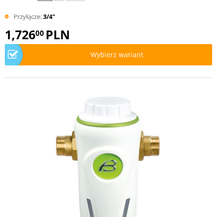
Przyłącze:
3/4"
1,726
PLN
00
Wybierz wariant