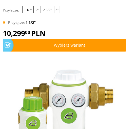
1 1/2"
2"
2 1/2"
3"
Przyłącze:
Przyłącze:
1 1/2"
10,299
PLN
00
Wybierz wariant