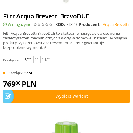
Filtr Acqua Brevetti BravoDUE
W magazynie
KOD:
FT320
Producent:
Acqua Brevetti
Filtr Acqua Brevetti BravoDUE to skuteczne narzędzie do usuwania
zanieczyszczeń mechanicznych z wody w domowej instalacji. Mosiężna
płytka przyłączeniowa z zakresem rotacji 360° gwarantuje
bezproblemowy montaż.
3/4"
1"
1 1/4"
Przyłącze:
Przyłącze:
3/4"
769
PLN
00
Wybierz wariant