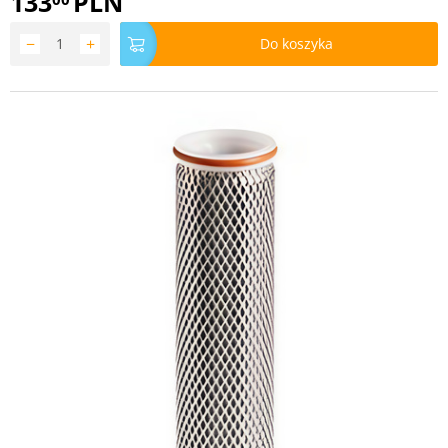
133
PLN
−
+
Do koszyka