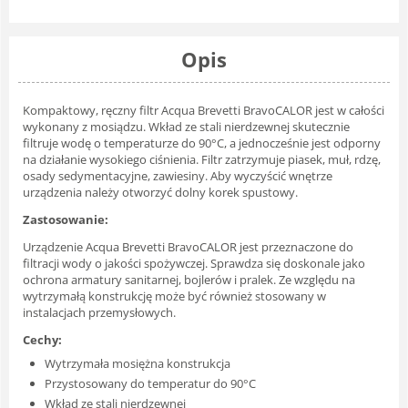
Opis
Kompaktowy, ręczny filtr Acqua Brevetti BravoCALOR jest w całości
wykonany z mosiądzu. Wkład ze stali nierdzewnej skutecznie
filtruje wodę o temperaturze do 90°C, a jednocześnie jest odporny
na działanie wysokiego ciśnienia. Filtr zatrzymuje piasek, muł, rdzę,
osady sedymentacyjne, zawiesiny. Aby wyczyścić wnętrze
urządzenia należy otworzyć dolny korek spustowy.
Zastosowanie:
Urządzenie Acqua Brevetti BravoCALOR jest przeznaczone do
filtracji wody o jakości spożywczej. Sprawdza się doskonale jako
ochrona armatury sanitarnej, bojlerów i pralek. Ze względu na
wytrzymałą konstrukcję może być również stosowany w
instalacjach przemysłowych.
Cechy:
Wytrzymała mosiężna konstrukcja
Przystosowany do temperatur do 90°C
Wkład ze stali nierdzewnej