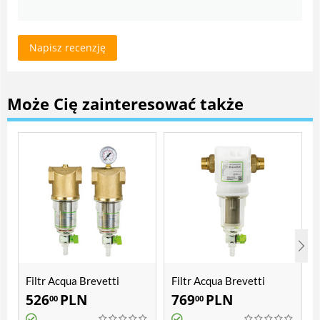
Napisz recenzję
Może Cię zainteresować także
Filtr Acqua Brevetti
Filtr Acqua Brevetti
Bravo
BravoDUE
526
PLN
769
PLN
00
00