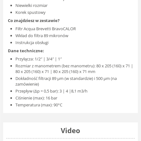
Niewielki rozmiar
Korek spustowy
Co znajdziesz w zestawie?
Filtr Acqua Brevetti BravoCALOR
Wkład do filtra 89 mikronów
Instrukcja obsługi
Dane techniczne:
Przyłącza: 1/2″ | 3/4″ | 1″
Rozmiar z manometrem (bez manometru): 80 x 205 (160) x 71 |
80 x 205 (160) x 71 | 80 x 205 (160) x 71 mm
Dokładność filtracji 89 μm (w standardzie) i 500 μm (na
zamówienie)
Przepływ (Δp = 0,5 bar): 3 | 4 |8,1 m3/h
Ciśnienie (max): 16 bar
Temperatura (max): 90°C
Video