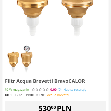
Filtr Acqua Brevetti BravoCALOR
W magazynie
0.00
(0
)
Napisz recenzję
Acqua Brevetti
KOD:
FT232
PRODUCENT:
530
PLN
00