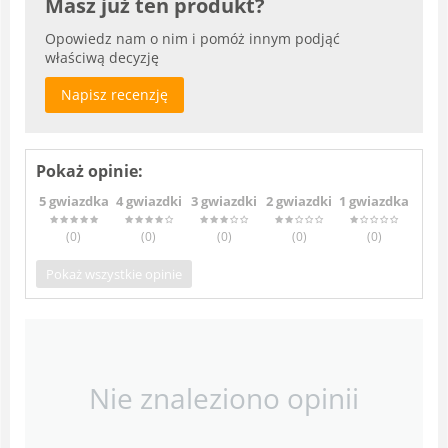
Masz już ten produkt?
Opowiedz nam o nim i pomóż innym podjąć
właściwą decyzję
Napisz recenzję
Pokaż opinie:
5 gwiazdka
4 gwiazdki
3 gwiazdki
2 gwiazdki
1 gwiazdka
(0
)
(0
)
(0
)
(0
)
(0
)
Pokaż wszystkie opinie
Nie znaleziono opinii