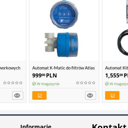
 workowych
Automat K-Matic do filtrów Atlas
Automat Kit
Filtri Hydra
Atlas Filtri
999
PLN
1,555
P
00
00
W magazynie
W magazy
Kontakt
Informacje