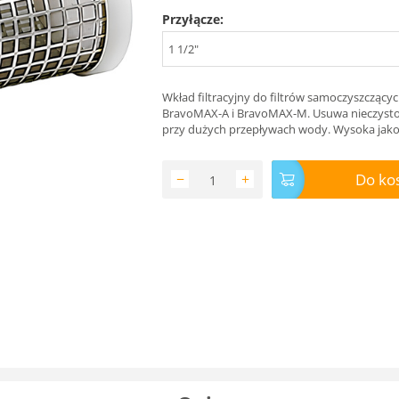
Przyłącze:
1 1/2"
Wkład filtracyjny do filtrów samoczyszczący
BravoMAX-A i BravoMAX-M. Usuwa nieczystoś
przy dużych przepływach wody. Wysoka jako
Do ko
−
+