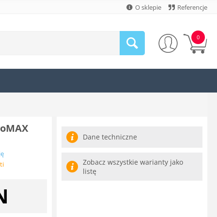
O sklepie
Referencje
0
avoMAX
Dane techniczne
ję
Zobacz wszystkie warianty jako
ti
listę
N