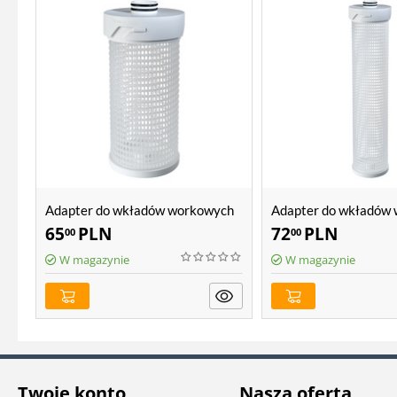
Adapter do wkładów workowych
Adapter do wkładów
Atlas Filtri 10"
Atlas Filtri 20"
65
PLN
72
PLN
00
00
W magazynie
W magazynie
Twoje konto
Nasza oferta