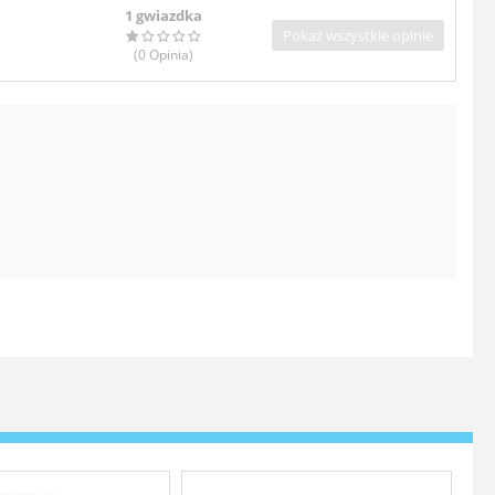
1 gwiazdka
Pokaż wszystkie opinie
(0
Opinia
)