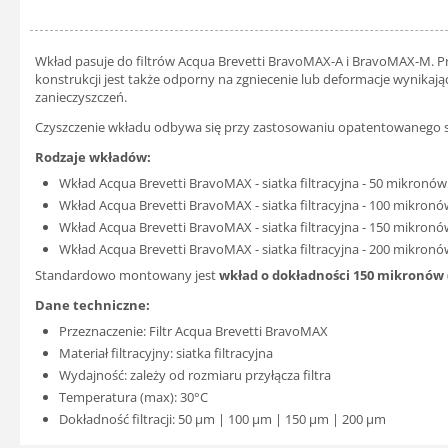
Wkład pasuje do filtrów Acqua Brevetti BravoMAX-A i BravoMAX-M. Pro
konstrukcji jest także odporny na zgniecenie lub deformacje wynikają
zanieczyszczeń.
Czyszczenie wkładu odbywa się przy zastosowaniu opatentowanego 
Rodzaje wkładów:
Wkład Acqua Brevetti BravoMAX - siatka filtracyjna - 50 mikronów
Wkład Acqua Brevetti BravoMAX - siatka filtracyjna - 100 mikronó
Wkład Acqua Brevetti BravoMAX - siatka filtracyjna - 150 mikronó
Wkład Acqua Brevetti BravoMAX - siatka filtracyjna - 200 mikronó
Standardowo montowany jest
wkład o dokładności 150 mikronów
Dane techniczne:
Przeznaczenie: Filtr Acqua Brevetti BravoMAX
Materiał filtracyjny: siatka filtracyjna
Wydajność: zależy od rozmiaru przyłącza filtra
Temperatura (max): 30°C
Dokładność filtracji: 50 μm | 100 μm | 150 μm | 200 μm