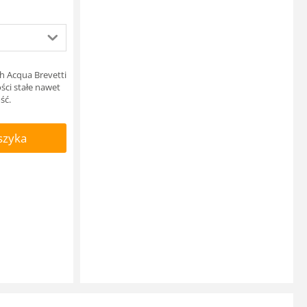
ch Acqua Brevetti
ci stałe nawet
ść.
szyka