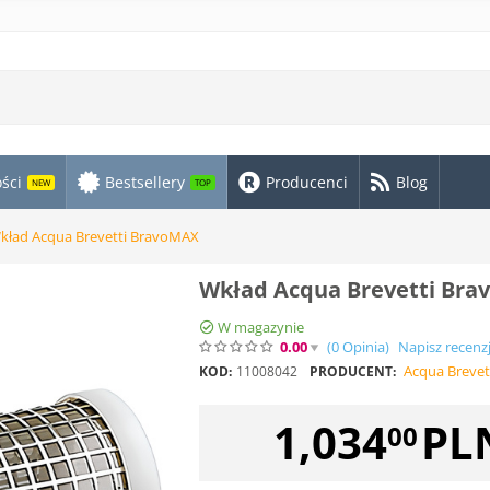
ści
Bestsellery
Producenci
Blog
NEW
TOP
kład Acqua Brevetti BravoMAX
Wkład Acqua Brevetti Br
W magazynie
0.00
(0
Opinia
)
Napisz recenz
Acqua Brevet
KOD:
11008042
PRODUCENT:
1,034
PL
00