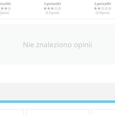
wiazdki
3 gwiazdki
2 gwiazdki
pinia
)
(0
Opinia
)
(0
Opinia
)
Nie znaleziono opinii