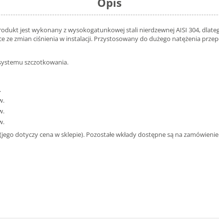
Opis
dukt jest wykonany z wysokogatunkowej stali nierdzewnej AISI 304, dlatego 
ce ze zmian ciśnienia w instalacji. Przystosowany do dużego natężenia prze
systemu szczotkowania.
.
w.
w.
w.
(jego dotyczy cena w sklepie). Pozostałe wkłady dostępne są na zamówienie