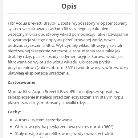
Opis
Filtr Acqua Brevetti BravoFIL został wyposażony w opatentowany
system szczotkowania wkładu filtracyjnego z płukaniem
wstecznym oraz dodatkowy wkład pomocniczy. Takie rozwiązanie
to gwarancja stałego dopływu przefiltrowanej wody, nawet
podczas czyszczenia filtra. Wytrzymały wkład filtracyjny ze stali
nierdzewnej skutecznie zatrzymuje zabrudzenia stałe takie jak
drobiny rdzy, piasek i osady sedymentacyjne. Surowa woda jest
filtrowana od wylotu do wlotu wkładu. Obrotowa płytka
przyłączeniowa (zakres obrotu: 360°) i wbudowany zawór zwrotny
ułatwiają eksploatację urządzenia.
Zastosowanie:
Montaż filtra Acqua Brevetti BravoFIL to najlepszy sposób na
zabezpieczenie instalacji przed zanieczyszczeniami stałymi typu
piasek, zawiesiny, muł, osady, kawałki rdzy.
Cechy:
Autorski system szczotkowania
Obrotowa płytka przyłączeniowa (zakres obrotu 360°)
Stały dostęp do przefiltrowanej wody (nawet w trakcie