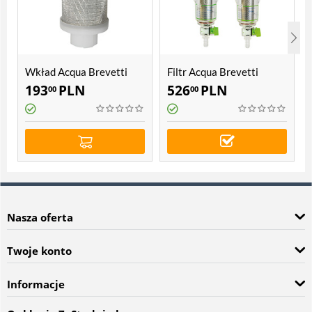
Wkład Acqua Brevetti
Filtr Acqua Brevetti
BravoFIL
Bravo
193
PLN
526
PLN
00
00
Nasza oferta
Twoje konto
Informacje