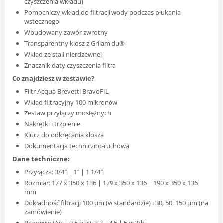
czyszczenia wkładu)
Pomocniczy wkład do filtracji wody podczas płukania
wstecznego
Wbudowany zawór zwrotny
Transparentny klosz z Grilamidu®
Wkład ze stali nierdzewnej
Znacznik daty czyszczenia filtra
Co znajdziesz w zestawie?
Filtr Acqua Brevetti BravoFIL
Wkład filtracyjny 100 mikronów
Zestaw przyłączy mosiężnych
Nakrętki i trzpienie
Klucz do odkręcania klosza
Dokumentacja techniczno-ruchowa
Dane techniczne:
Przyłącza: 3/4″ | 1″ | 1 1/4″
Rozmiar: 177 x 350 x 136 | 179 x 350 x 136 | 190 x 350 x 136
mm
Dokładność filtracji 100 μm (w standardzie) i 30, 50, 150 μm (na
zamówienie)
Przepływ (Δp = 0,5 bar): 3,2 | 4,5 | 5 m3/h