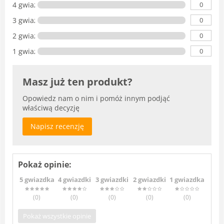
0
4 gwiazdki
0
3 gwiazdki
0
2 gwiazdki
0
1 gwiazdka
Masz już ten produkt?
Opowiedz nam o nim i pomóż innym podjąć
właściwą decyzję
Napisz recenzję
Pokaż opinie:
5 gwiazdka
4 gwiazdki
3 gwiazdki
2 gwiazdki
1 gwiazdka
(0
)
(0
)
(0
)
(0
)
(0
)
Pokaż wszystkie opinie