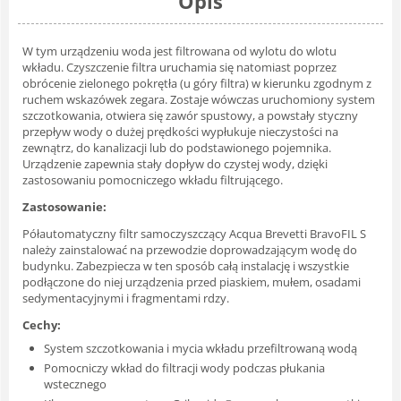
Opis
W tym urządzeniu woda jest filtrowana od wylotu do wlotu
wkładu. Czyszczenie filtra uruchamia się natomiast poprzez
obrócenie zielonego pokrętła (u góry filtra) w kierunku zgodnym z
ruchem wskazówek zegara. Zostaje wówczas uruchomiony system
szczotkowania, otwiera się zawór spustowy, a powstały styczny
przepływ wody o dużej prędkości wypłukuje nieczystości na
zewnątrz, do kanalizacji lub do podstawionego pojemnika.
Urządzenie zapewnia stały dopływ do czystej wody, dzięki
zastosowaniu pomocniczego wkładu filtrującego.
Zastosowanie:
Półautomatyczny filtr samoczyszczący Acqua Brevetti BravoFIL S
należy zainstalować na przewodzie doprowadzającym wodę do
budynku. Zabezpiecza w ten sposób całą instalację i wszystkie
podłączone do niej urządzenia przed piaskiem, mułem, osadami
sedymentacyjnymi i fragmentami rdzy.
Cechy:
System szczotkowania i mycia wkładu przefiltrowaną wodą
Pomocniczy wkład do filtracji wody podczas płukania
wstecznego