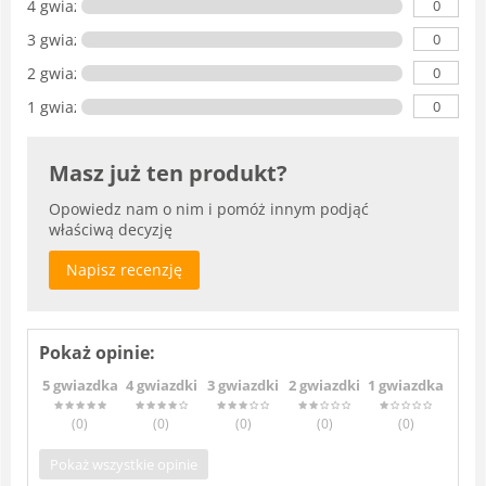
0
4 gwiazdki
0
3 gwiazdki
0
2 gwiazdki
0
1 gwiazdka
Masz już ten produkt?
Opowiedz nam o nim i pomóż innym podjąć
właściwą decyzję
Napisz recenzję
Pokaż opinie:
5 gwiazdka
4 gwiazdki
3 gwiazdki
2 gwiazdki
1 gwiazdka
(0
)
(0
)
(0
)
(0
)
(0
)
Pokaż wszystkie opinie