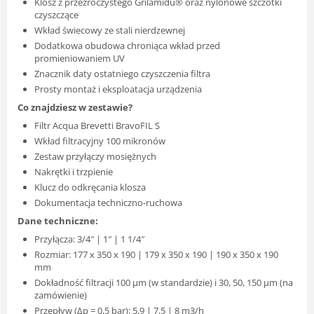
Klosz z przezroczystego Grilamidu® oraz nylonowe szczotki
czyszczące
Wkład świecowy ze stali nierdzewnej
Dodatkowa obudowa chroniąca wkład przed
promieniowaniem UV
Znacznik daty ostatniego czyszczenia filtra
Prosty montaż i eksploatacja urządzenia
Co znajdziesz w zestawie?
Filtr Acqua Brevetti BravoFIL S
Wkład filtracyjny 100 mikronów
Zestaw przyłączy mosiężnych
Nakrętki i trzpienie
Klucz do odkręcania klosza
Dokumentacja techniczno-ruchowa
Dane techniczne:
Przyłącza: 3/4″ | 1″ | 1 1/4″
Rozmiar: 177 x 350 x 190 | 179 x 350 x 190 | 190 x 350 x 190
mm
Dokładność filtracji 100 μm (w standardzie) i 30, 50, 150 μm (na
zamówienie)
Przepływ (Δp = 0,5 bar): 5,9 | 7,5 | 8 m3/h