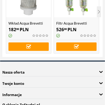
Wkład Acqua Brevetti
Filtr Acqua Brevetti
PuliFIL, PuliMATIC,
Bravo
182
PLN
526
PLN
00
00
BravoFIL S, BravoFIL
PLUS, BravoMATIC
Nasza oferta
Twoje konto
Informacje
O sklepie ZeStudni.pl