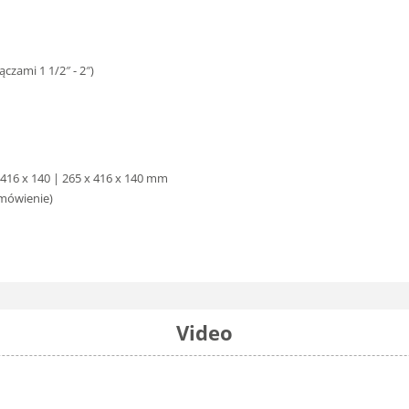
czami 1 1/2″ - 2″)
x 416 x 140 | 265 x 416 x 140 mm
amówienie)
Video