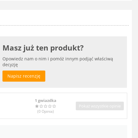
Masz już ten produkt?
Opowiedz nam o nim i pomóż innym podjąć właściwą
decyzję
Napisz recenzję
1 gwiazdka
Pokaż wszystkie opinie
(0
Opinia
)