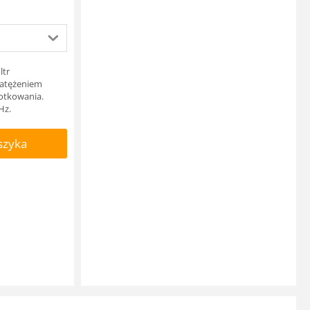
ltr
natężeniem
otkowania.
Hz.
szyka