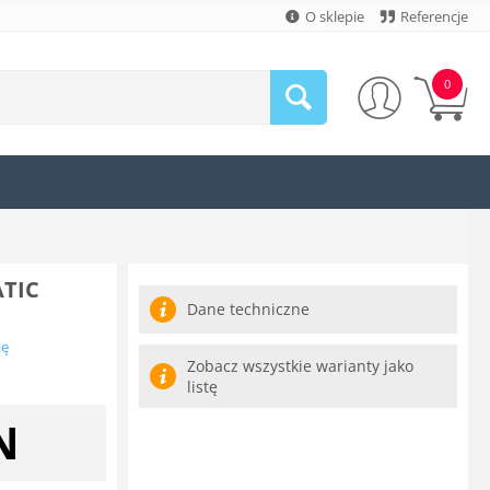
O sklepie
Referencje
0
ATIC
Dane techniczne
ję
Zobacz wszystkie warianty jako
listę
N