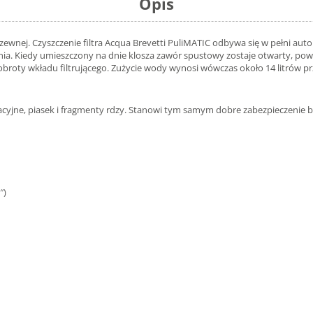
Opis
dzewnej. Czyszczenie filtra Acqua Brevetti PuliMATIC odbywa się w pełni a
a. Kiedy umieszczony na dnie klosza zawór spustowy zostaje otwarty, pow
 obroty wkładu filtrującego. Zużycie wody wynosi wówczas około 14 litrów p
jne, piasek i fragmenty rdzy. Stanowi tym samym dobre zabezpieczenie boj
″)