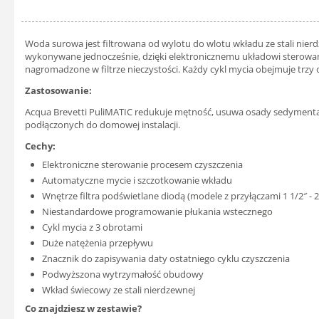
Woda surowa jest filtrowana od wylotu do wlotu wkładu ze stali nier
wykonywane jednocześnie, dzięki elektronicznemu układowi sterowani
nagromadzone w filtrze nieczystości. Każdy cykl mycia obejmuje trzy
Zastosowanie:
Acqua Brevetti PuliMATIC redukuje mętność, usuwa osady sedymentacy
podłączonych do domowej instalacji.
Cechy:
Elektroniczne sterowanie procesem czyszczenia
Automatyczne mycie i szczotkowanie wkładu
Wnętrze filtra podświetlane diodą (modele z przyłączami 1 1/2″ - 2
Niestandardowe programowanie płukania wstecznego
Cykl mycia z 3 obrotami
Duże natężenia przepływu
Znacznik do zapisywania daty ostatniego cyklu czyszczenia
Podwyższona wytrzymałość obudowy
Wkład świecowy ze stali nierdzewnej
Co znajdziesz w zestawie?