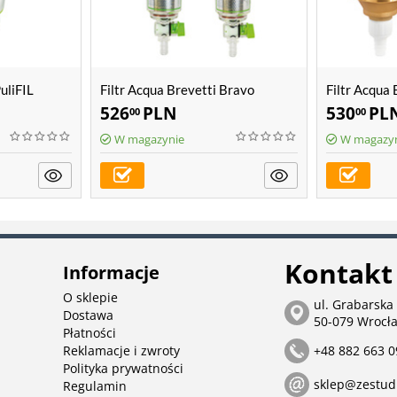
uliFIL
Filtr Acqua Brevetti Bravo
Filtr Acqua
526
PLN
530
PL
00
00
W magazynie
W magazy
Kontakt
Informacje
O sklepie
ul. Grabarska
Dostawa
50-079 Wrocł
Płatności
Reklamacje i zwroty
+48 882 663 0
Polityka prywatności
sklep@zestud
Regulamin