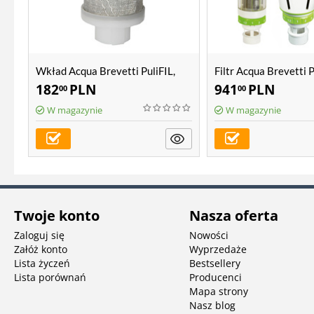
Wkład Acqua Brevetti PuliFIL,
Filtr Acqua Brevetti P
PuliMATIC, BravoFIL S, BravoFIL
182
PLN
941
PLN
00
00
PLUS, BravoMATIC
W magazynie
W magazynie
Twoje konto
Nasza oferta
Zaloguj się
Nowości
Załóż konto
Wyprzedaże
Lista życzeń
Bestsellery
Lista porównań
Producenci
Mapa strony
Nasz blog