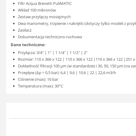
Filtr Acqua Brevetti PuliMATIC
Wkład 100 mikronów
Zestaw przyłączy mosiężnych
Dwa manometry, trzpienie i nakrętki (dotyczy tylko modeli z przyłą
Zasilacz
Dokumentacja techniczno-ruchowa
Dane techniczne:
Przyłącza: 3/4″ | 1″ | 1 1/4″ | 1 1/2″ | 2″
Rozmiar: 110 x 366 x 122 | 110 x 366 x 122 |110 x 366 x 122 |251 
Dokładność filtracji 100 μm (w standardzie) i 30, 50, 150 μm (na z
Przepływ (Δp = 0,5 bar): 6,4 | 9,6 | 10,6 | 22 | 22,6 m3/h
Ciśnienie (max): 16 bar
Temperatura (max): 30°C