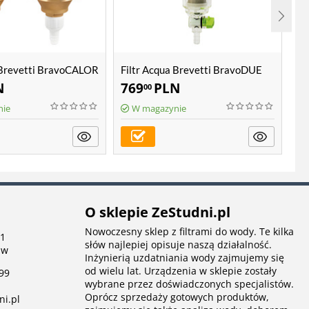
 Brevetti BravoCALOR
Filtr Acqua Brevetti BravoDUE
Fi
N
769
PLN
1
00
nie
W magazynie
O sklepie ZeStudni.pl
Nowoczesny sklep z filtrami do wody. Te kilka
 1
słów najlepiej opisuje naszą działalność.
aw
Inżynierią uzdatniania wody zajmujemy się
od wielu lat. Urządzenia w sklepie zostały
99
wybrane przez doświadczonych specjalistów.
Oprócz sprzedaży gotowych produktów,
ni.pl