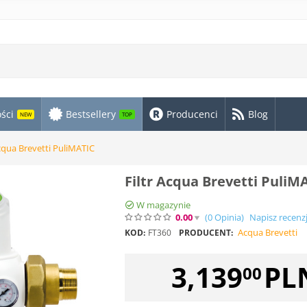
ści
Bestsellery
Producenci
Blog
NEW
TOP
Acqua Brevetti PuliMATIC
Filtr Acqua Brevetti PuliM
W magazynie
0.00
(0
Opinia
)
Napisz recenz
Acqua Brevetti
KOD:
FT360
PRODUCENT:
3,139
PL
00