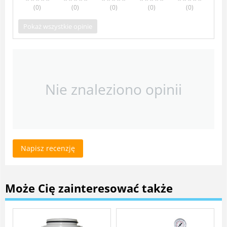
(0
)
(0
)
(0
)
(0
)
(0
)
Pokaż wszystkie opinie
Nie znaleziono opinii
Napisz recenzję
Może Cię zainteresować także