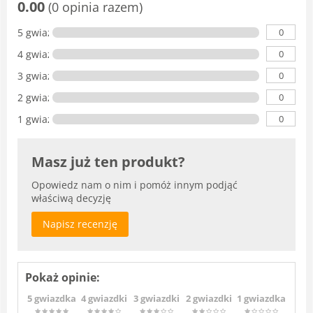
0.00
(0 opinia razem)
0
5 gwiazdka
0
4 gwiazdki
0
3 gwiazdki
0
2 gwiazdki
0
1 gwiazdka
Masz już ten produkt?
Opowiedz nam o nim i pomóż innym podjąć
właściwą decyzję
Napisz recenzję
Pokaż opinie:
5 gwiazdka
4 gwiazdki
3 gwiazdki
2 gwiazdki
1 gwiazdka