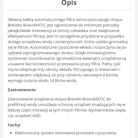
Opis
Główną zaletą automatycznego filtra samoczyszczącego Acqua
Brevetti BravoMATIC jest ograniczenie do minimum potrzeby
jakiejkolwiek interwencji ze strony człowieka oraz zwiększenie
efektywności filtracji. Jest to szczególnie przydatne w przypadku
dużego przepływu wody i zanieczyszczeń, które szybko gromadzą
się w filtrze. Automatyczne czyszczenie wkładu rozpoczyna się po
upływie zaprogramowanego okresu. Dzięki innowacyjnemu
systemowi szczotkowania zgromadzone wewnątrz urządzenia są
usuwane bez konieczności przerywania pracy filtra. Pełny cykl
mycia obejmuje trzy obroty wkładu filtrującego (z otwarciem i
zamknięciem odpływu), co przy ciśnieniu sieciowym 6 barów,
wymaga zużycia około 14 litrów wody.
Zastosowanie:
Zastosowanie urządzenia Acqua Brevetti BravoMATIC do
prefiltracji wody umożliwia ochronę urządzeń znajdujących się w
dalszej części instalacji w tym innych filtrów, wymienników ciepła,
czy urządzeń AGD.
Cechy:
Elektroniczny system sterowania procesem czyszczenia