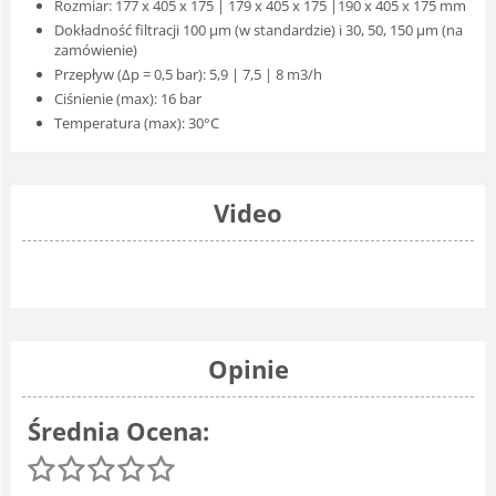
Rozmiar: 177 x 405 x 175 | 179 x 405 x 175 |190 x 405 x 175 mm
Dokładność filtracji 100 μm (w standardzie) i 30, 50, 150 μm (na
zamówienie)
Przepływ (Δp = 0,5 bar): 5,9 | 7,5 | 8 m3/h
Ciśnienie (max): 16 bar
Temperatura (max): 30°C
Video
Opinie
Średnia Ocena: