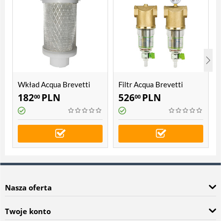
Wkład Acqua Brevetti
Filtr Acqua Brevetti
PuliFIL, PuliMATIC,
Bravo
182
PLN
526
PLN
00
00
BravoFIL S, BravoFIL
PLUS, BravoMATIC
Nasza oferta
Twoje konto