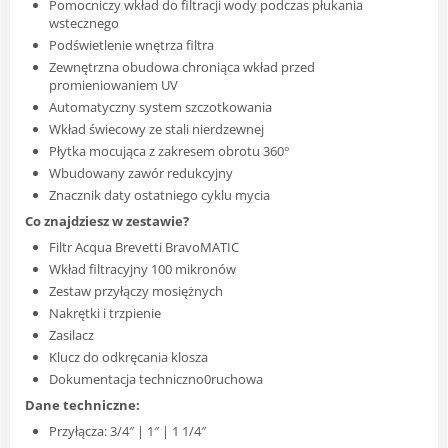
Pomocniczy wkład do filtracji wody podczas płukania
wstecznego
Podświetlenie wnętrza filtra
Zewnętrzna obudowa chroniąca wkład przed
promieniowaniem UV
Automatyczny system szczotkowania
Wkład świecowy ze stali nierdzewnej
Płytka mocująca z zakresem obrotu 360°
Wbudowany zawór redukcyjny
Znacznik daty ostatniego cyklu mycia
Co znajdziesz w zestawie?
Filtr Acqua Brevetti BravoMATIC
Wkład filtracyjny 100 mikronów
Zestaw przyłączy mosiężnych
Nakrętki i trzpienie
Zasilacz
Klucz do odkręcania klosza
Dokumentacja techniczno0ruchowa
Dane techniczne:
Przyłącza: 3/4″ | 1″ | 1 1/4″