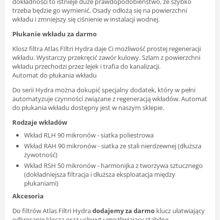
dokładności to istnieje duże prawdopodobieństwo, że szybko
trzeba będzie go wymienić. Osady odłożą się na powierzchni
wkładu i zmniejszy się ciśnienie w instalacji wodnej.
Płukanie wkładu za darmo
Klosz filtra Atlas FIltri Hydra daje Ci możliwość prostej regeneracji
wkładu. Wystarczy przekręcić zawór kulowy. Szlam z powierzchni
wkładu przechodzi przez lejek i trafia do kanalizacji.
Automat do płukania wkładu
Do serii Hydra można dokupić specjalny dodatek, który w pełni
automatyzuje czynności związane z regeneracją wkładów. Automat
do płukania wkładu dostępny jest w naszym sklepie.
Rodzaje wkładów
Wkład RLH 90 mikronów - siatka poliestrowa
Wkład RAH 90 mikronów - siatka ze stali nierdzewnej (dłuższa
żywotność)
Wkład RSH 50 mikronów - harmonijka z tworzywa sztucznego
(dokładniejsza filtracja i dłuższa eksploatacja między
płukaniami)
Akcesoria
Do filtrów Atlas Filtri Hydra
dodajemy za darmo
klucz ułatwiający
odkręcanie klosza oraz uchwyt umożliwiający stabilne