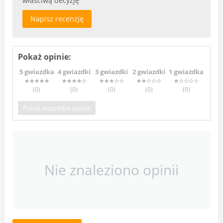
właściwą decyzję
Napisz recenzję
Pokaż opinie:
5 gwiazdka
4 gwiazdki
3 gwiazdki
2 gwiazdki
1 gwiazdka
(0
)
(0
)
(0
)
(0
)
(0
)
Pokaż wszystkie opinie
Nie znaleziono opinii