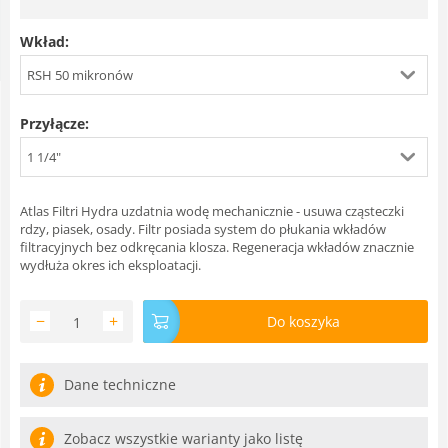
Wkład:
RSH 50 mikronów
Przyłącze:
1 1/4"
Atlas Filtri Hydra uzdatnia wodę mechanicznie - usuwa cząsteczki
rdzy, piasek, osady. Filtr posiada system do płukania wkładów
filtracyjnych bez odkręcania klosza. Regeneracja wkładów znacznie
wydłuża okres ich eksploatacji.
−
+
Do koszyka
Dane techniczne
Zobacz wszystkie warianty jako listę