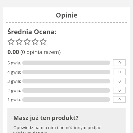
Opinie
Średnia Ocena:
0.00
(0 opinia razem)
0
5 gwiazdka
0
4 gwiazdki
0
3 gwiazdki
0
2 gwiazdki
0
1 gwiazdka
Masz już ten produkt?
Opowiedz nam o nim i pomóż innym podjąć