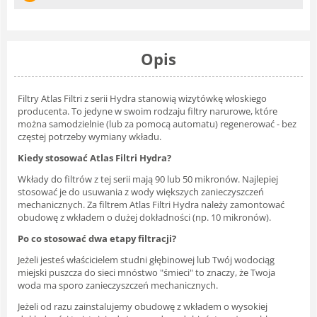
Opis
Filtry Atlas Filtri z serii Hydra stanowią wizytówkę włoskiego
producenta. To jedyne w swoim rodzaju filtry narurowe, które
można samodzielnie (lub za pomocą automatu) regenerować - bez
częstej potrzeby wymiany wkładu.
Kiedy stosować Atlas Filtri Hydra?
Wkłady do filtrów z tej serii mają 90 lub 50 mikronów. Najlepiej
stosować je do usuwania z wody większych zanieczyszczeń
mechanicznych. Za filtrem Atlas Filtri Hydra należy zamontować
obudowę z wkładem o dużej dokładności (np. 10 mikronów).
Po co stosować dwa etapy filtracji?
Jeżeli jesteś właścicielem studni głębinowej lub Twój wodociąg
miejski puszcza do sieci mnóstwo "śmieci" to znaczy, że Twoja
woda ma sporo zanieczyszczeń mechanicznych.
Jeżeli od razu zainstalujemy obudowę z wkładem o wysokiej