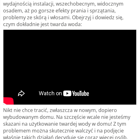
wydajnością instalacji, wszechobecnym, widocznym
osadem, aż po gorsze efekty prania i sprzątania,
problemy ze skórą i włosami. Obejrzyj i dowiedz się,
czym dokładnie jest twarda woda:
Nikt nie chce tracić, zwłaszcza w nowym, dopiero
wybudowanym domu. Na szczęście wcale nie jesteśmy
skazani na użytkowanie twardej wody w domu! Z tym
problemem można skutecznie walczyć i na podjęcie
właśnie takich działań decyduje się coraz więcej osób,