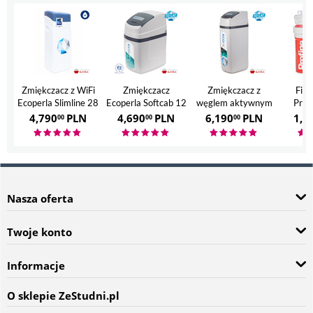
Zmiękczacz z WiFi
Zmiękczacz
Zmiękczacz z
Filt
Ecoperla Slimline 28
Ecoperla Softcab 12
węglem aktywnym
Prof
Ecoperla Hero
4,790
PLN
4,690
PLN
6,190
PLN
1,7
00
00
00
Nasza oferta
Twoje konto
Informacje
O sklepie ZeStudni.pl