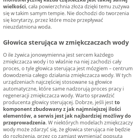
wielkości
, cała powierzchnia złoża dzięki temu zużywa
się w takim samym tempie. Nie dochodzi do tworzenia
się korytarzy, przez które może przepływać
nieuzdatniona woda.
Głowica sterująca w zmiękczaczach wody
O ile żywica jonowymienna jest sercem każdego
zmiękczacza wody i to właśnie na niej zachodzi cały
proces, o tyle głowica sterująca jest mózgiem – centrum
dowodzenia całego działania zmiękczacza wody. W tych
urządzeniach najczęściej stosowane są głowice
automatyczne, które same nadzorują proces pracy i
regeneracji zmiękczacza wody. Warto sprawdzić
producenta głowicy sterującej. Dobrze, jeśli jest
to
komponent zbudowany z jak najmniejszej ilości
elementów, a serwis jest jak najbardziej możliwy do
przeprowadzenia
. W niektórych modelach zmiękczaczy
wody może zdarzyć się, że głowica sterująca nie będzie
do rozłożenia, przez co zamiast wymieniać popsutą