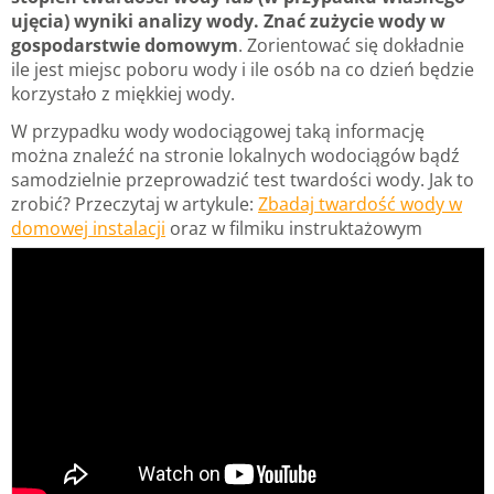
ujęcia) wyniki analizy wody. Znać zużycie wody w
gospodarstwie domowym
. Zorientować się dokładnie
ile jest miejsc poboru wody i ile osób na co dzień będzie
korzystało z miękkiej wody.
W przypadku wody wodociągowej taką informację
można znaleźć na stronie lokalnych wodociągów bądź
samodzielnie przeprowadzić test twardości wody. Jak to
zrobić? Przeczytaj w artykule:
Zbadaj twardość wody w
domowej instalacji
oraz w filmiku instruktażowym