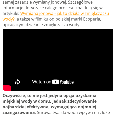
samej zasadzie wymiany jonowej. Szczegółowe
informacje dotyczące całego procesu znajdują się w
artykule:
Wymiana jonowa - jak to działa w zmiękczaczu
wody?
, a także w filmiku od polskiej marki Ecoperla,
opisującym działanie zmiękczacza wody:
Oczywiście, to nie jest jedyna opcja uzyskania
miękkiej wody w domu, jednak zdecydowanie
najbardziej efektywna, wymagająca najmniej
zaangażowania
. Surowa twarda woda wpływa na złoże