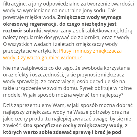
filtracyjne, a jony odpowiedzialne za tworzenie twardości
wody są wymieniane na neutralne jony sodu. Tak
powstaje miękka woda.
Zmiękczacz wody wymaga
okresowej regeneracji, do czego niezbędny jest
roztwór solanki
, wytwarzany z soli tabletkowanej, którą
należy regularnie dosypywać do zbiornika, oraz z wody.
O wszystkich wadach i zaletach zmiękczaczy wody
przeczytacie w artykule:
Plusy i minusy zmiękczacza
wody. Czy warto go mieć w domu?
Nie ma wątpliwości co do tego, że swoboda korzystania
oraz efekty i oszczędności, jakie przynosi zmiękczacz
wody sprawiają, ze coraz więcej osób decyduje się na
takie urządzenie w swoim domu. Rynek obfituje w różne
modele. W jaki sposób można wybrać ten najlepszy?
Dziś zaprezentujemy Wam, w jaki sposób można dobrać
najlepszy zmiękczacz wody na Wasze potrzeby oraz na
jakie cechy produktu najlepiej zwracać uwagę, by się nie
zawieść.
Oto specyficzne cechy zmiękczaczy wody, z
których warto sobie zdawać sprawę i brać je pod