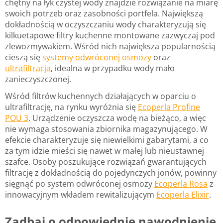
chętny na łyk czystej wody znajdzie rozwiązanie na miarę
swoich potrzeb oraz zasobności portfela. Największą
dokładnością w oczyszczaniu wody charakteryzują się
kilkuetapowe filtry kuchenne montowane zazwyczaj pod
zlewozmywakiem. Wśród nich największa popularnością
cieszą się
systemy odwróconej osmozy
oraz
ultrafiltracja
, idealna w przypadku wody mało
zanieczyszczonej.
Wśród filtrów kuchennych działających w oparciu o
ultrafiltrację, na rynku wyróżnia się
Ecoperla Profine
POU 3
. Urządzenie oczyszcza wodę na bieżąco, a więc
nie wymaga stosowania zbiornika magazynującego. W
efekcie charakteryzuje się niewielkimi gabarytami, a co
za tym idzie mieści się nawet w małej lub nieustawnej
szafce. Osoby poszukujące rozwiązań gwarantujących
filtrację z dokładnością do pojedynczych jonów, powinny
sięgnąć po system odwróconej osmozy
Ecoperla Rosa
z
innowacyjnym wkładem rewitalizującym
Ecoperla Elixir
.
Zadbaj o odpowiednie nawodnienie