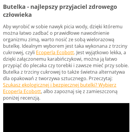
Butelka - najlepszy przyjaciel zdrowego
człowieka
Aby wyrobić w sobie nawyk picia wody, dzięki któremu
można łatwo zadbać o prawidłowe nawodnienie
organizmu zimą, warto nosić ze sobą wielorazową
butelkę. Idealnym wyborem jest taka wykonana z trzciny
cukrowej, czyli
Ecoperla Ecobott
. Jest wyjątkowo lekka, a
dzięki załączonemu karabińczykowi, można ją łatwo
przypiąć do plecaka czy torebki i zawsze mieć przy sobie.
Butelka z trzciny cukrowej to także świetna alternatywa
dla opakowań z tworzywa sztucznego. Przeczytaj:
Szukasz ekologicznej i bezpiecznej butelki? Wybierz
Ecoperla Ecobott
, albo zapoznaj się z zamieszczoną
poniżej recenzją.