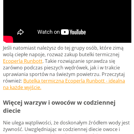
Jeśli natomiast należysz do tej grupy osób, które zimą
wolą ciepłe napoje, rozważ zakup butelki termicznej
Ecoperla Runbott
. Takie rozwiązanie sprawdza się
zarówno podczas pieszych wędrówek, jak i w trakcie
uprawiania sportów na świeżym powietrzu. Przeczytaj
również:
Butelka termiczna Ecoperla Runbott - idealna
na każde wyjście.
Więcej warzyw i owoców w codziennej
diecie
Nie ulega wątpliwości, że doskonałym źródłem wody jest
żywność. Uwzględniając w codziennej diecie owoce i