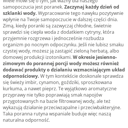
Wiele mówi się o tym, jak ważny dla naszego
samopoczucia jest poranek.
Zaczynaj każdy dzień od
szklanki wody.
Wypracowanie tego nawyku pozytywnie
wpłynie na Twoje samopoczucie w dalszej części dnia.
Zimą, kiedy poranki są zazwyczaj chłodne, świetnie
sprawdzi się ciepła woda z dodatkiem cytryny, która
przyjemnie rozgrzewa i jednocześnie rozbudza
organizm po nocnym odpoczynku. Jeśli nie lubisz smaku
czystej wody, możesz ją zastąpić zieloną herbatą, albo
domowej produkcji izotonikami.
W okresie jesienno-
zimowym do porannej porcji wody możesz również
dodawać produkty o działaniu wzmacniającym układ
odpornościowy.
W tym kontekście doskonale sprawdza
się świeży imbir, cynamon, goździki, sproszkowana
kurkuma, a nawet pieprz. Te wyjątkowo aromatyczne
przyprawy nie tylko poprawiają smak napojów
przygotowanych na bazie filtrowanej wody, ale też
wykazują działanie przeciwzapalne i przeciwbakteryjne.
Taka poranna rutyna wspaniale buduje więc naszą
naturalna odporność.