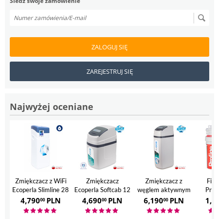
Śledź swoje zamówienie
ZALOGUJ SIĘ
ZAREJESTRUJ SIĘ
Najwyżej oceniane
Zmiękczacz z WiFi
Zmiękczacz
Zmiękczacz z
Filt
Ecoperla Slimline 28
Ecoperla Softcab 12
węglem aktywnym
Prof
Ecoperla Hero
4,790
PLN
4,690
PLN
6,190
PLN
1,7
00
00
00