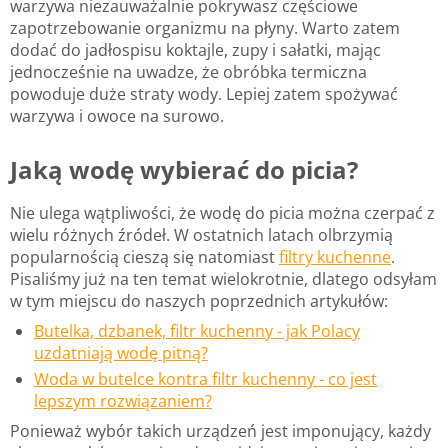
warzywa niezauważalnie pokrywasz częściowe
zapotrzebowanie organizmu na płyny. Warto zatem
dodać do jadłospisu koktajle, zupy i sałatki, mając
jednocześnie na uwadze, że obróbka termiczna
powoduje duże straty wody. Lepiej zatem spożywać
warzywa i owoce na surowo.
Jaką wodę wybierać do picia?
Nie ulega wątpliwości, że wodę do picia można czerpać z
wielu różnych źródeł. W ostatnich latach olbrzymią
popularnością cieszą się natomiast
filtry kuchenne
.
Pisaliśmy już na ten temat wielokrotnie, dlatego odsyłam
w tym miejscu do naszych poprzednich artykułów:
Butelka, dzbanek, filtr kuchenny - jak Polacy
uzdatniają wodę pitną?
Woda w butelce kontra filtr kuchenny - co jest
lepszym rozwiązaniem?
Ponieważ wybór takich urządzeń jest imponujący, każdy