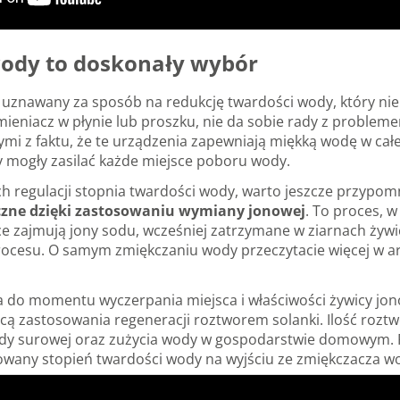
ody to doskonały wybór
 uznawany za sposób na redukcję twardości wody, który ni
mieniacz w płynie lub proszku, nie da sobie rady z proble
mi z faktu, że te urządzenia zapewniają miękką wodę w całej 
 mogły zasilać każde miejsce poboru wody.
 regulacji stopnia twardości wody, warto jeszcze przypomni
czne dzięki zastosowaniu wymiany jonowej
. To proces, 
ce zajmują jony sodu, wcześniej zatrzymane w ziarnach ży
procesu. O samym zmiękczaniu wody przeczytacie więcej w a
 do momentu wyczerpania miejsca i właściwości żywicy jono
ą zastosowania regeneracji roztworem solanki. Ilość roztw
dy surowej oraz zużycia wody w gospodarstwie domowym. P
ulowany stopień twardości wody na wyjściu ze zmiękczacza w