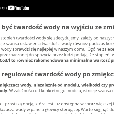
 być twardość wody na wyjściu ze zm
y stopień twardości wody się zdecydujemy, zależy od naszy
stnieje szansa ustawienia twardości wody również podczas k
ci wody sprawdzi się najlepiej w naszym domu. Ogólne zale
 przeznaczonej do spożycia przez ludzi podają, że stopień 
aCo3/l to również rekomendowana minimalna wartość pr
b regulować twardość wody po zmięk
miękczacz wody, niezależnie od modelu, wielkości czy
wody
. W zależności od konkretnego modelu, istnieje szansa
a
– prostszą opcją, która jest już dostępna w coraz większej 
kczacza wody w panelu głowicy sterującej. Warto sięgnąć do