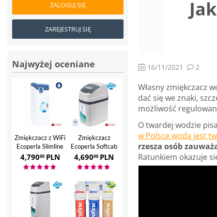
Ja
ZALOGUJ SIĘ
ZAREJESTRUJ SIĘ
Najwyżej oceniane
16/11/2021
2
Własny zmiękczacz w
dać się we znaki, szc
możliwość regulowan
O twardej wodzie pis
w Polsce woda jest t
Zmiękczacz z WiFi
Zmiękczacz
rzesza osób zauważa
Ecoperla Slimline
Ecoperla Softcab
28
12
Ratunkiem okazuje si
4,790
PLN
4,690
PLN
00
00