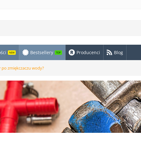
ści
Bestsellery
Producenci
Blog
NEW
TOP
y po zmiękczaczu wody?