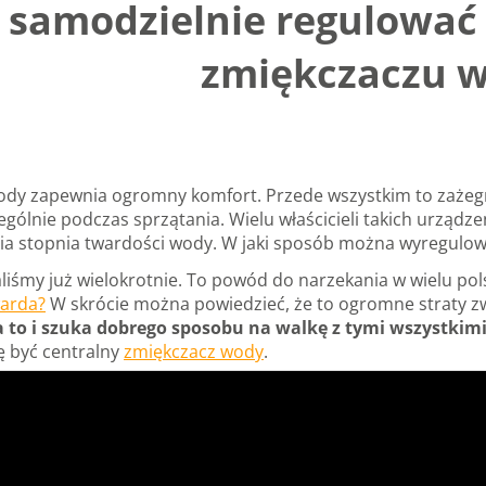
k samodzielnie regulować
zmiękczaczu 
ody zapewnia ogromny komfort. Przede wszystkim to zażeg
zególnie podczas sprzątania. Wielu właścicieli takich urządz
ia stopnia twardości wody. W jaki sposób można wyregulo
aliśmy już wielokrotnie. To powód do narzekania w wielu p
warda?
W skrócie można powiedzieć, że to ogromne straty zw
 to i szuka dobrego sposobu na walkę z tymi wszystki
ę być centralny
zmiękczacz wody
.