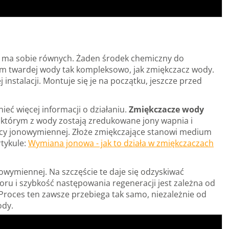
e ma sobie równych. Żaden środek chemiczny do
mem twardej wody tak kompleksowo, jak zmiękczacz wody.
instalacji. Montuje się je na początku, jeszcze przed
eć więcej informacji o działaniu.
Zmiękczacze wody
w którym z wody zostają zredukowane jony wapnia i
wicy jonowymiennej. Złoże zmiękczające stanowi medium
rtykule:
Wymiana jonowa - jak to działa w zmiękczaczach
wymiennej. Na szczęście te daje się odzyskiwać
oru i szybkość następowania regeneracji jest zależna od
roces ten zawsze przebiega tak samo, niezależnie od
ody.