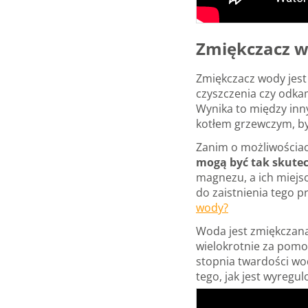
Zmiękczacz w
Zmiękczacz wody jest
czyszczenia czy odka
Wynika to między inny
kotłem grzewczym, by
Zanim o możliwościach
mogą być tak skute
magnezu, a ich miejs
do zaistnienia tego 
wody?
Woda jest zmiękczana
wielokrotnie za pomoc
stopnia twardości wo
tego, jak jest wyreg