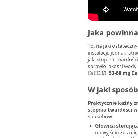
Jaka powinna
To, na jaki ostateczn
instalacji, jednak i
jaki stopień twardoś
sprawie jakości wody
CaCO3/l.
50-60 mg C
W jaki sposó
Praktycznie każdy z
stopnia twardości 
sposobów:
Głowica sterując
na wyjściu ze zmię