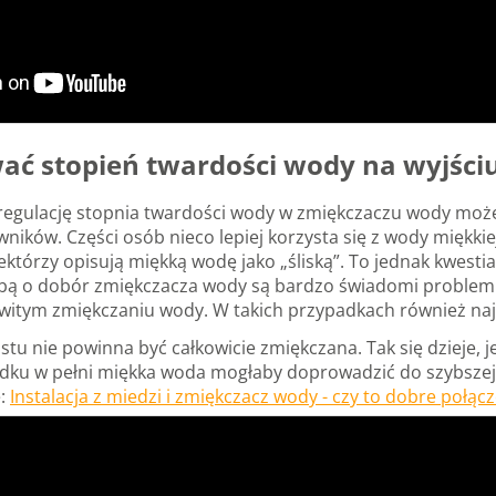
wać stopień twardości wody na wyjści
egulację stopnia twardości wody w zmiękczaczu wody może m
ików. Części osób nieco lepiej korzysta się z wody miękki
ektórzy opisują miękką wodę jako „śliską”. To jednak kwesti
ośbą o dobór zmiękczacza wody są bardzo świadomi problemu,
kowitym zmiękczaniu wody. W takich przypadkach również na
tu nie powinna być całkowicie zmiękczana. Tak się dzieje, je
dku w pełni miękka woda mogłaby doprowadzić do szybszej k
e:
Instalacja z miedzi i zmiękczacz wody - czy to dobre połąc