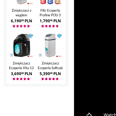
Zmiękczacz z
Filtr Ecoperla
węglem
Profine POU 3
aktywnym
6,190
PLN
1,790
PLN
00
00
Ecoperla Hero
Zmiękczacz
Zmiękczacz
Ecoperla Vita 12
Ecoperla Softcab
35
3,690
PLN
5,390
PLN
00
00