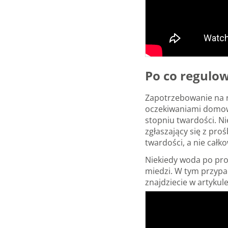
Po co regulo
Zapotrzebowanie na r
oczekiwaniami domown
stopniu twardości. Ni
zgłaszający się z pr
twardości, a nie cał
Niekiedy woda po pros
miedzi. W tym przypa
znajdziecie w artykul