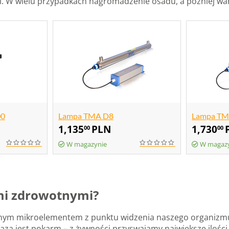
i. W wielu przypadkach nagromadzenie osadu, a później war
00
Lampa TMA D8
Lampa TM
1,135
PLN
1,730
00
00
W magazynie
W magaz
mi zdrowotnymi?
otnym mikroelementem z punktu widzenia naszego organizmu.
za jest pokarm – z żywności przyswajamy największe ilości