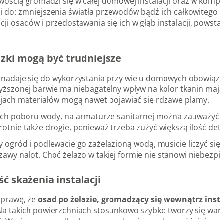
łatwością gromadzi się w całej domowej instalacji oraz w k
zi do: zmniejszenia światła przewodów bądź ich całkowitego
cji osadów i przedostawania się ich w głąb instalacji, pow
ki mogą być trudniejsze
 nadaje się do wykorzystania przy wielu domowych obowiązk
szonej barwie ma niebagatelny wpływ na kolor tkanin mający
ajach materiałów mogą nawet pojawiać się rdzawe plamy.
ch poboru wody, na armaturze sanitarnej można zauważyć r
rotnie także drogie, ponieważ trzeba zużyć większą ilość d
ny ogród i podlewacie go zażelazioną wodą, musicie liczyć si
awy nalot. Choć żelazo w takiej formie nie stanowi niebezpi
ć skażenia instalacji
sprawę, że
osad po żelazie, gromadzący się wewnątrz ins
 Na takich powierzchniach stosunkowo szybko tworzy się war