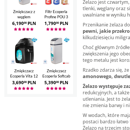
Żelazo jest czwartym
tlenki, węglany oraz 
Zmiękczacz z
Filtr Ecoperla
uwalniane w wyniku h
węglem
Profine POU 3
aktywnym
6,190
PLN
1,790
PLN
00
00
Przenikanie żelaza d
Ecoperla Hero
pewni, jakie przekro
kilkudziesięciu miligr
Choć głównym źródłem
zwiększenia jego obe
tego metalu jest koro
Rzadko zdarza się, ż
Zmiękczacz
Zmiękczacz
amonowego, dwutle
Ecoperla Vita 12
Ecoperla Softcab
35
3,690
PLN
5,390
PLN
00
00
Żelazo występuje za
redukcyjnych, a takż
utleniania. Jest to ż
nie zmienia barwy i 
W wodach, które mają 
postaci bardzo łatwo
Żelazo na trzecim sto