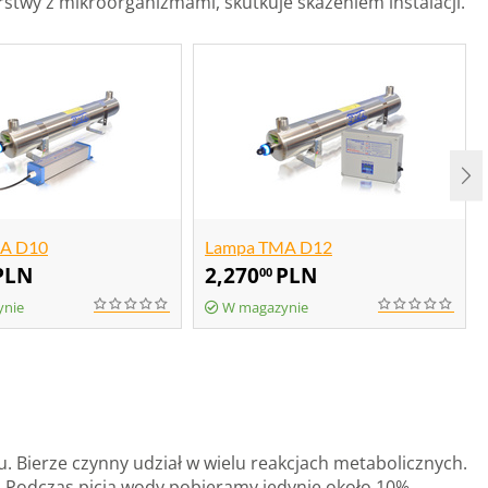
stwy z mikroorganizmami, skutkuje skażeniem instalacji.
A D10
Lampa TMA D12
PLN
2,270
PLN
00
ynie
W magazynie
 Bierze czynny udział w wielu reakcjach metabolicznych.
. Podczas picia wody pobieramy jedynie około 10%