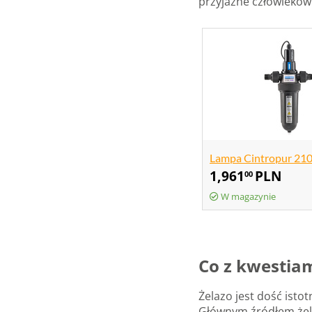
przyjazne człowiekow
Lampa Cintropur 21
1,961
PLN
00
W magazynie
Co z kwestia
Żelazo jest dość ist
Głównym źródłem żela