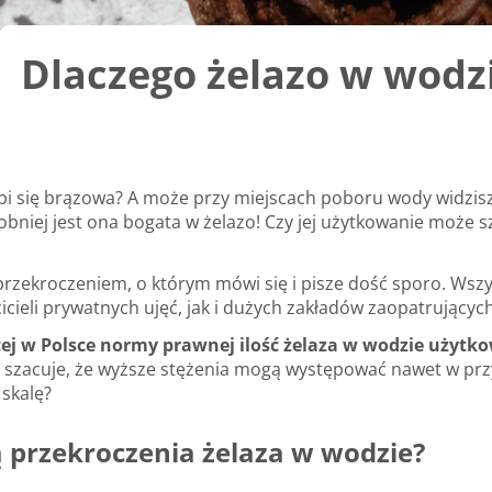
Dlaczego żelazo w wodz
i się brązowa? A może przy miejscach poboru wody widzisz r
iej jest ona bogata w żelazo! Czy jej użytkowanie może szk
przekroczeniem, o którym mówi się i pisze dość sporo. Wszy
cicieli prywatnych ujęć, jak i dużych zakładów zaopatrując
j w Polsce normy prawnej ilość żelaza w wodzie użytkow
y szacuje, że wyższe stężenia mogą występować nawet w p
skalę?
ą przekroczenia żelaza w wodzie?