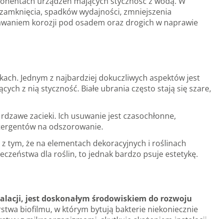
omponentach urządzeń mających styczność z wodą. W
 zamknięcia, spadków wydajności, zmniejszenia
stawaniem korozji pod osadem oraz drogich w naprawie
ach. Jednym z najbardziej dokuczliwych aspektów jest
ch z nią styczność. Białe ubrania często stają się szare,
dzawe zacieki. Ich usuwanie jest czasochłonne,
etergentów na odszorowanie.
ę z tym, że na elementach dekoracyjnych i roślinach
eczeństwa dla roślin, to jednak bardzo psuje estetykę.
talacji, jest doskonałym środowiskiem do rozwoju
stwa biofilmu, w którym bytują bakterie niekoniecznie