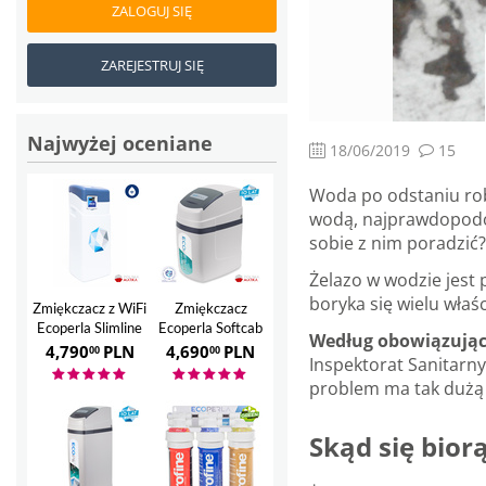
ZALOGUJ SIĘ
ZAREJESTRUJ SIĘ
Najwyżej oceniane
18/06/2019
15
Woda po odstaniu rob
wodą, najprawdopodobn
sobie z nim poradzić?
Żelazo w wodzie jest 
boryka się wielu właś
Zmiękczacz z WiFi
Zmiękczacz
Ecoperla Slimline
Ecoperla Softcab
Według obowiązujące
28
12
4,790
PLN
4,690
PLN
00
00
Inspektorat Sanitarn
problem ma tak dużą 
Skąd się bior