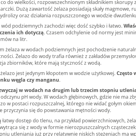
, co do wielkości, rozpowszechnionym składnikiem skorupy 
siarczki. Dużą zawartość żelaza posiadają skały magmowe, ru
ydrolizy oraz działania rozpuszczonego w wodzie dwutlenk
o wód podziemnych zachodzi więc dość szybko i łatwo.
Właś
czenia ich dotyczą
. Czasem odchylenie od normy jest mini
amów na litr.
 żelaza w wodach podziemnych jest pochodzenie naturalne, 
cności. Żelazo do wody trafia również z zakładów przemysło
zja zbiorników, które mają styczność z wodą.
e żelazo jest jedynym kłopotem w wodzie użytkowej.
Często 
nku węgla czy manganu
.
zwyczaj w wodach na drugim lub trzecim stopniu utleni
e odczynu pH wody. W wodach głębinowych, gdzie nie ma zb
elazo w postaci rozpuszczalnej, którego nie widać gołym okie
nie przyczynia się do powstawania mętności wody.
łatwy dostęp do tlenu, na przykład powierzchniowych, żelazo
 wytrąca się z wody w formie nierozpuszczalnych cząstecz
pniu utleniania już przy relatywnie niskich stężeniach ma