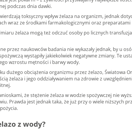
nej podczas dnia dawki.
ierdzają toksyczny wpływ żelaza na organizm, jednak dotyc
ciach wraz ze środkami farmakologicznymi oraz preparatami
miaru żelaza mogą też odczuć osoby po licznych transfuzj
ne przez naukowców badania nie wykazały jednak, by u osó
ożywczą wystąpiły jakiekolwiek negatywne zmiany. Te usta
żego wzrostu mętności i barwy wody.
ku dużego obciążenia organizmu przez żelazo, Światowa Or
ścią żelaza i jego oddziaływaniem na zdrowie z uwzględni
tnej.
nioskami, że stężenie żelaza w wodzie spożywczej nie wyż
u. Prawda jest jednak taka, że już przy o wiele niższych p
pożycia.
elazo z wody?