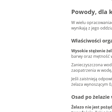
Powody, dla 
W wielu opracowaniac
wynikają z jego oddzi
Właściwości org
Wysokie stężenie że
barwy oraz mętność w
Zanieczyszczona woda
zaopatrzenia w wodę, 
Jeśli zaistnieją odp
żelaza wynoszącym 0,1
Osad po żelazie
Żelazo nie jest poż