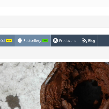
ści
Bestsellery
Producenci
Blog
NEW
TOP