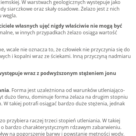
ziemskiej. W warstwach geologicznych występuje jako
dy siarczkowe oraz skały osadowe. Żelazo jest z nich
u węgla.
ciciele własnych ujęć nigdy właściwie nie mogą być
malne, w innych przypadkach żelazo osiąga wartość
wcale nie oznacza to, że człowiek nie przyczynia się do
wych i kopalni wraz ze ściekami. Inną przyczyną nadmiaru
występuje wraz z podwyższonym stężeniem jonu
ania
. Forma jest uzależniona od warunków utleniająco-
yt dużo tlenu, dominuje forma żelaza na drugim stopniu
m. W takiej potrafi osiągać bardzo duże stężenia, jednak
 przybiera raczej trzeci stopień utleniania. W takiej
ek o bardzo charakterystycznym rdzawym zabarwieniu.
 wpływ na pogorszenie barwy i powstanie mętności wody.