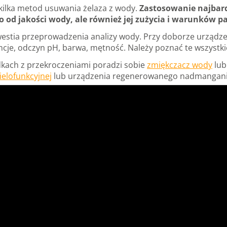
 kilka metod usuwania żelaza z wody.
Zastosowanie najbard
ko od jakości wody, ale również jej zużycia i warunkó
westia przeprowadzenia analizy wody. Przy doborze urządzen
cje, odczyn pH, barwa, mętność. Należy poznać te wszystki
kach z przekroczeniami poradzi sobie
zmiękczacz wody
lu
wielofunkcyjnej
lub urządzenia regenerowanego nadmangani