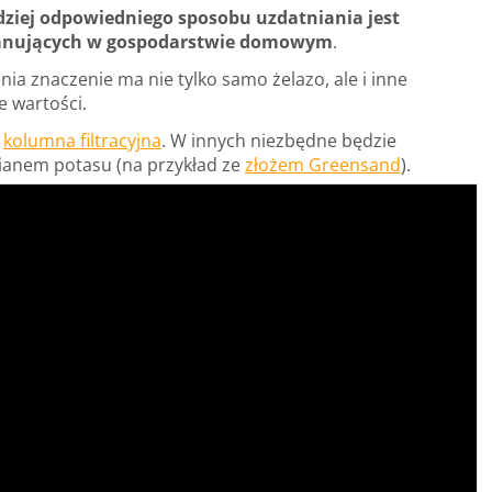
ziej odpowiedniego sposobu uzdatniania jest
w panujących w gospodarstwie domowym
.
ia znaczenie ma nie tylko samo żelazo, ale i inne
e wartości.
b
kolumna filtracyjna
. W innych niezbędne będzie
anem potasu (na przykład ze
złożem Greensand
).