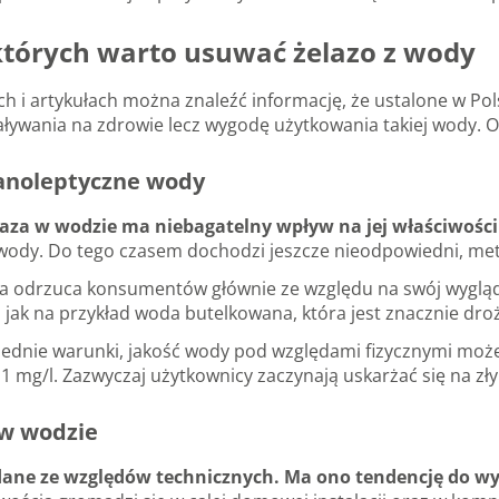
których warto usuwać żelazo z wody
h i artykułach można znaleźć informację, że ustalone w Po
aływania na zdrowie lecz wygodę użytkowania takiej wody. O
anoleptyczne wody
laza w wodzie ma niebagatelny wpływ na jej właściwośc
ody. Do tego czasem dochodzi jeszcze nieodpowiedni, met
 odrzuca konsumentów głównie ze względu na swój wygląd. 
jak na przykład woda butelkowana, która jest znacznie dro
owiednie warunki, jakość wody pod względami fizycznymi moż
 mg/l. Zazwyczaj użytkownicy zaczynają uskarżać się na zły
 w wodzie
ądane ze względów technicznych. Ma ono tendencję do wy