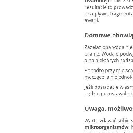
twardnieje
. Taki z 
rezultacie to prowad
przepływu, fragmenta
awarii.
Domowe obowiąz
Zażelaziona woda nie
pranie. Woda o podwyż
a na niektórych rodz
Ponadto przy miejsca
męczące, a niejednok
Jeśli posiadacie włas
będzie pozostawał rdz
Uwaga, możliwoś
Warto zdawać sobie 
mikroorganizmów
.