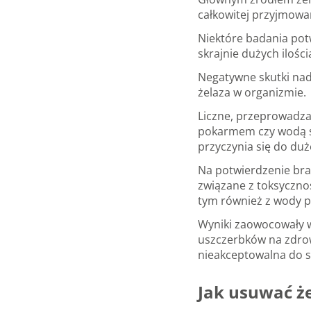
całkowitej przyjmowa
Niektóre badania potw
skrajnie dużych iloś
Negatywne skutki nad
żelaza w organizmie.
Liczne, przeprowadza
pokarmem czy wodą sp
przyczynia się do du
Na potwierdzenie bra
związane z toksyczno
tym również z wody pi
Wyniki zaowocowały w
uszczerbków na zdrowi
nieakceptowalna do s
Jak usuwać ż