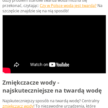
duży problem stanowi twarda woda można się
przekonać, czytając:
Czy w Polsce woda jest twarda?
Na
szczęście znajdzie się na nią sposób!
Zmiękczacze wody -
najskuteczniejsze na twardą wodę
Najskuteczniejszy sposób na twardą wodę? Centralny
zmiękczacz wody
! To niezawodne urządzenia, które