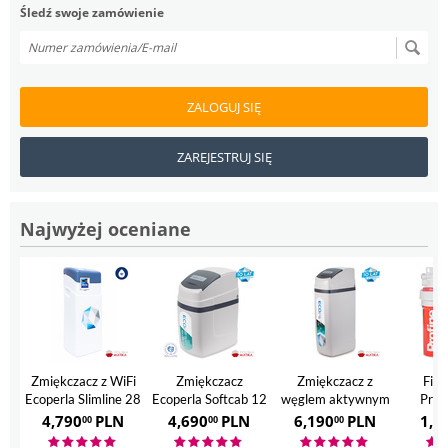
Śledź swoje zamówienie
ZALOGUJ SIĘ
ZAREJESTRUJ SIĘ
Najwyżej oceniane
Zmiękczacz z WiFi
Zmiękczacz
Zmiękczacz z
Filt
Ecoperla Slimline 28
Ecoperla Softcab 12
węglem aktywnym
Prof
Ecoperla Hero
4,790
PLN
4,690
PLN
6,190
PLN
1,7
00
00
00