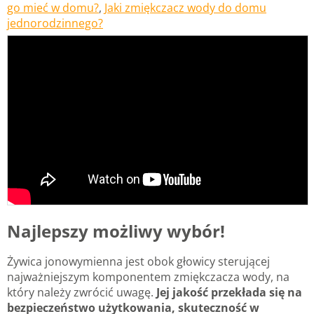
go mieć w domu?
,
Jaki zmiękczacz wody do domu
jednorodzinnego?
Najlepszy możliwy wybór!
Żywica jonowymienna jest obok głowicy sterującej
najważniejszym komponentem zmiękczacza wody, na
który należy zwrócić uwagę.
Jej jakość przekłada się na
bezpieczeństwo użytkowania, skuteczność w