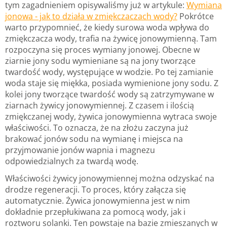
tym zagadnieniem opisywaliśmy już w artykule:
Wymiana
jonowa - jak to działa w zmiękczaczach wody?
Pokrótce
warto przypomnieć, że kiedy surowa woda wpływa do
zmiękczacza wody, trafia na żywicę jonowymienną. Tam
rozpoczyna się proces wymiany jonowej. Obecne w
ziarnie jony sodu wymieniane są na jony tworzące
twardość wody, występujące w wodzie. Po tej zamianie
woda staje się miękka, posiada wymienione jony sodu. Z
kolei jony tworzące twardość wody są zatrzymywane w
ziarnach żywicy jonowymiennej. Z czasem i ilością
zmiękczanej wody, żywica jonowymienna wytraca swoje
właściwości. To oznacza, że na złożu zaczyna już
brakować jonów sodu na wymianę i miejsca na
przyjmowanie jonów wapnia i magnezu
odpowiedzialnych za twardą wodę.
Właściwości żywicy jonowymiennej można odzyskać na
drodze regeneracji. To proces, który załącza się
automatycznie. Żywica jonowymienna jest w nim
dokładnie przepłukiwana za pomocą wody, jak i
roztworu solanki. Ten powstaje na bazie zmieszanych w