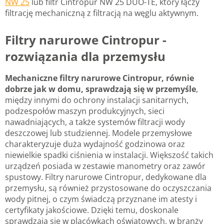
NW 25
lub filtr Cintropur NW 25 DUO-TE, który łączy
filtrację mechaniczną z filtracją na węglu aktywnym.
Filtry narurowe Cintropur -
rozwiązania dla przemysłu
Mechaniczne filtry narurowe Cintropur, równie
dobrze jak w domu, sprawdzają się w przemyśle
,
między innymi do ochrony instalacji sanitarnych,
podzespołów maszyn produkcyjnych, sieci
nawadniających, a także systemów filtracji wody
deszczowej lub studziennej. Modele przemysłowe
charakteryzuje duża wydajność godzinowa oraz
niewielkie spadki ciśnienia w instalacji. Większość takich
urządzeń posiada w zestawie manometry oraz zawór
spustowy. Filtry narurowe Cintropur, dedykowane dla
przemysłu, są również przystosowane do oczyszczania
wody pitnej, o czym świadczą przyznane im atesty i
certyfikaty jakościowe. Dzięki temu, doskonale
sprawdzają się w placówkach oświatowych, w branży