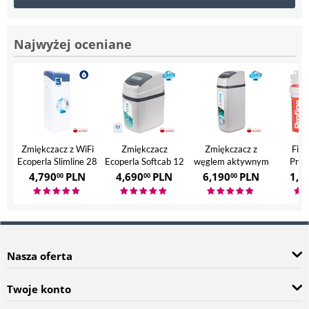
Najwyżej oceniane
Zmiękczacz z WiFi
Zmiękczacz
Zmiękczacz z
Filt
Ecoperla Slimline 28
Ecoperla Softcab 12
węglem aktywnym
Prof
Ecoperla Hero
4,790
PLN
4,690
PLN
6,190
PLN
1,7
00
00
00
Nasza oferta
Twoje konto