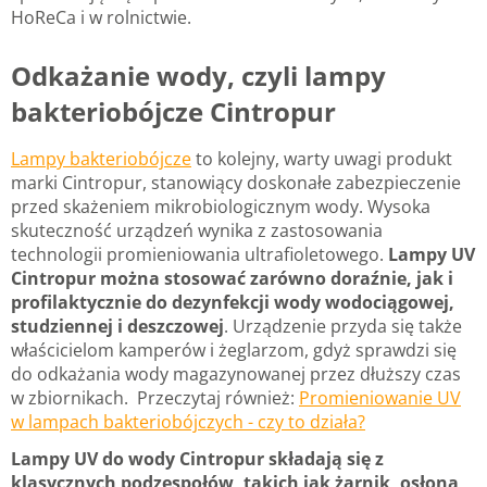
HoReCa i w rolnictwie.
Odkażanie wody, czyli lampy
bakteriobójcze Cintropur
Lampy bakteriobójcze
to kolejny, warty uwagi produkt
marki Cintropur, stanowiący doskonałe zabezpieczenie
przed skażeniem mikrobiologicznym wody. Wysoka
skuteczność urządzeń wynika z zastosowania
technologii promieniowania ultrafioletowego.
Lampy UV
Cintropur można stosować zarówno doraźnie, jak i
profilaktycznie do dezynfekcji wody wodociągowej,
studziennej i deszczowej
. Urządzenie przyda się także
właścicielom kamperów i żeglarzom, gdyż sprawdzi się
do odkażania wody magazynowanej przez dłuższy czas
w zbiornikach. Przeczytaj również:
Promieniowanie UV
w lampach bakteriobójczych - czy to działa?
Lampy UV do wody Cintropur składają się z
klasycznych podzespołów, takich jak żarnik, osłona