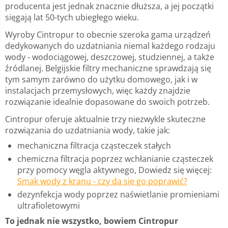
producenta jest jednak znacznie dłuższa, a jej początki
sięgają lat 50-tych ubiegłego wieku.
Wyroby Cintropur to obecnie szeroka gama urządzeń
dedykowanych do uzdatniania niemal każdego rodzaju
wody - wodociągowej, deszczowej, studziennej, a także
źródlanej. Belgijskie filtry mechaniczne sprawdzają się
tym samym zarówno do użytku domowego, jak i w
instalacjach przemysłowych, więc każdy znajdzie
rozwiązanie idealnie dopasowane do swoich potrzeb.
Cintropur oferuje aktualnie trzy niezwykle skuteczne
rozwiązania do uzdatniania wody, takie jak:
mechaniczna filtracja cząsteczek stałych
chemiczna filtracja poprzez wchłanianie cząsteczek
przy pomocy węgla aktywnego, Dowiedz się więcej:
Smak wody z kranu - czy da się go poprawić?
dezynfekcja wody poprzez naświetlanie promieniami
ultrafioletowymi
To jednak nie wszystko, bowiem Cintropur