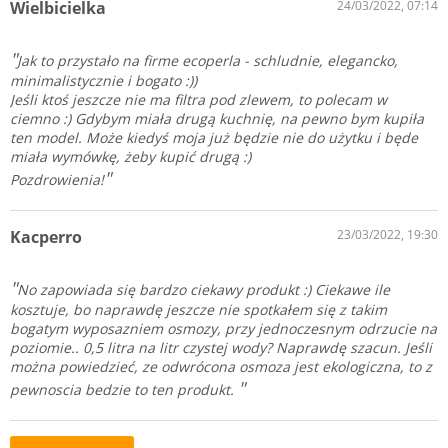
Wielbicielka
24/03/2022, 07:14
Jak to przystało na firme ecoperla - schludnie, elegancko,
minimalistycznie i bogato :))
Jeśli ktoś jeszcze nie ma filtra pod zlewem, to polecam w
ciemno :) Gdybym miała drugą kuchnię, na pewno bym kupiła
ten model. Może kiedyś moja już będzie nie do użytku i będe
miała wymówkę, żeby kupić drugą :)
Pozdrowienia!
Kacperro
23/03/2022, 19:30
No zapowiada się bardzo ciekawy produkt :) Ciekawe ile
kosztuje, bo naprawdę jeszcze nie spotkałem się z takim
bogatym wyposazniem osmozy, przy jednoczesnym odrzucie na
poziomie.. 0,5 litra na litr czystej wody? Naprawdę szacun. Jeśli
można powiedzieć, ze odwrócona osmoza jest ekologiczna, to z
pewnoscia bedzie to ten produkt.