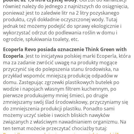
również należy do jednego z najniższych do osiągnięcia,
ponieważ jest to zaledwie litr na 2 litry pozyskanego
produktu, czyli dokładnie oczyszczonej wody. Tutaj
jednak też możemy podejść do sprawy ekologicznie i
wykorzystać odrzut do podlewania roślin w domu i
ogrodzie, spłukiwania toalety, etc.
Ecoperla Revo posiada oznaczenie Think Green with
Ecoperla
. Jest to inicjatywa polskiej marki Ecoperla, która
ma za zadanie zwrócić uwagę na produkty mogące
przyczynić się do polepszenia stanu środowiska, na
przykład wspomóc mniejszą produkcję odpadów w
domu. Zastępując zgrzewki plastikowych butelek po
wodzie i napojach własnym filtrem kuchennym, po
pierwsze produkujemy mniej śmieci, po drugie
zmniejszamy swój ślad środowiskowy, przyczyniamy się
do zmniejszenia produkcji plastiku. Ponadto sami
możemy uczyć siebie i swoich bliskich nawyków
związanych z właściwym nawadnianiem organizmu. Na
ten temat możecie przeczytać chociażby tutaj: