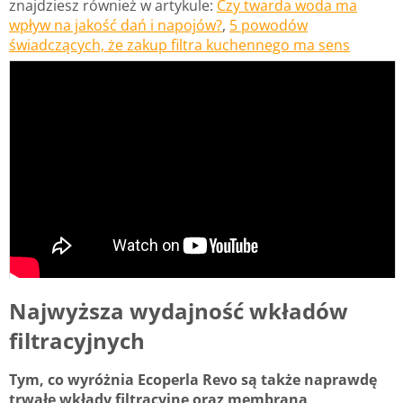
znajdziesz również w artykule:
Czy twarda woda ma
wpływ na jakość dań i napojów?
,
5 powodów
świadczących, że zakup filtra kuchennego ma sens
Najwyższa wydajność wkładów
filtracyjnych
Tym, co wyróżnia Ecoperla Revo są także naprawdę
trwałe wkłady filtracyjne oraz membrana