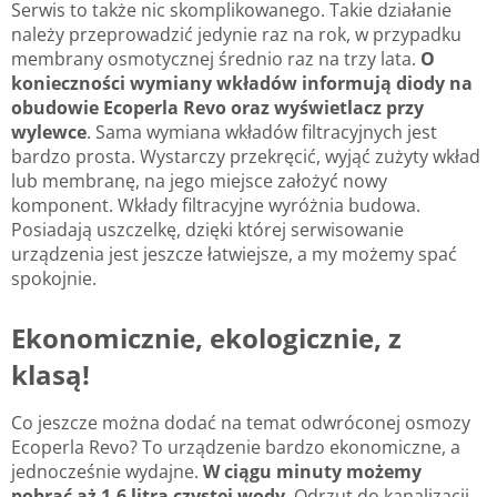
Serwis to także nic skomplikowanego. Takie działanie
należy przeprowadzić jedynie raz na rok, w przypadku
membrany osmotycznej średnio raz na trzy lata.
O
konieczności wymiany wkładów informują diody na
obudowie Ecoperla Revo oraz wyświetlacz przy
wylewce
. Sama wymiana wkładów filtracyjnych jest
bardzo prosta. Wystarczy przekręcić, wyjąć zużyty wkład
lub membranę, na jego miejsce założyć nowy
komponent. Wkłady filtracyjne wyróżnia budowa.
Posiadają uszczelkę, dzięki której serwisowanie
urządzenia jest jeszcze łatwiejsze, a my możemy spać
spokojnie.
Ekonomicznie, ekologicznie, z
klasą!
Co jeszcze można dodać na temat odwróconej osmozy
Ecoperla Revo? To urządzenie bardzo ekonomiczne, a
jednocześnie wydajne.
W ciągu minuty możemy
pobrać aż 1,6 litra czystej wody
. Odrzut do kanalizacji