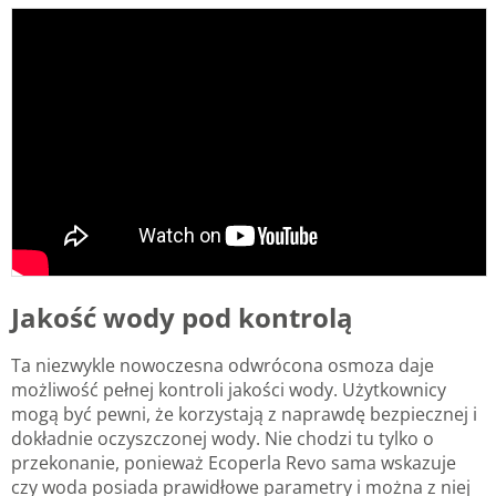
Jakość wody pod kontrolą
Ta niezwykle nowoczesna odwrócona osmoza daje
możliwość pełnej kontroli jakości wody. Użytkownicy
mogą być pewni, że korzystają z naprawdę bezpiecznej i
dokładnie oczyszczonej wody. Nie chodzi tu tylko o
przekonanie, ponieważ Ecoperla Revo sama wskazuje
czy woda posiada prawidłowe parametry i można z niej