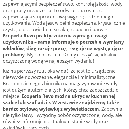
zapewniającymi bezpieczeństwo, kontrolę jakości wody
oraz pracy urządzenia. To odwrócona osmoza
zapewniająca stuprocentową wygodę codziennego
użytkowania. Woda jest w pełni bezpieczna, krystalicznie
czysta, o odpowiednim smaku, zapachu i barwie.
Ecoperla Revo praktycznie nie wymaga uwagi
użytkownika – sama informuje o potrzebie wymiany
wkładów, diagnozuje pracę, reaguje na występujące
problemy
. My po prostu możemy cieszyć się idealnie
oczyszczoną wodą w najlepszym wydaniu!
Już na pierwszy rzut oka widać, że jest to urządzenie
niezwykle nowoczesne, eleganckie i minimalistyczne.
Brak oddzielnego zbiornika na magazynowanie wody
jest dużym atutem dla tych, którzy chcą zaoszczędzić
miejsce.
Ecoperla Revo można ukryć w kuchennej
szafce lub szufladzie. W zestawie znajdziemy także
bardzo stylową wylewkę z wyświetlaczem
. Zapewnia
nie tylko łatwy i wygodny pobór oczyszczonej wody, ale
również informuje o aktualnym stanie wody oraz
wkładów filtracyjnych.