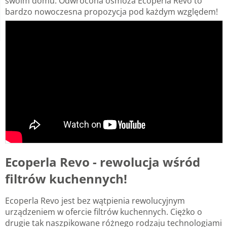
swoim domu. Odwrócona osmoza Ecoperla Revo to
bardzo nowoczesna propozycja pod każdym względem!
Ecoperla Revo - rewolucja wśród
filtrów kuchennych!
Ecoperla Revo jest bez wątpienia rewolucyjnym
urządzeniem w ofercie filtrów kuchennych. Ciężko o
drugie tak naszpikowane różnego rodzaju technologiami