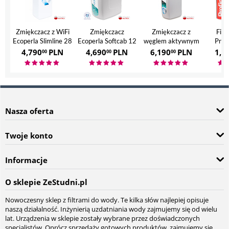
Zmiękczacz z WiFi
Zmiękczacz
Zmiękczacz z
Filt
Ecoperla Slimline 28
Ecoperla Softcab 12
węglem aktywnym
Prof
Ecoperla Hero
4,790
PLN
4,690
PLN
6,190
PLN
1,7
00
00
00
Nasza oferta
Twoje konto
Informacje
O sklepie ZeStudni.pl
Nowoczesny sklep z filtrami do wody. Te kilka słów najlepiej opisuje
naszą działalność. Inżynierią uzdatniania wody zajmujemy się od wielu
lat. Urządzenia w sklepie zostały wybrane przez doświadczonych
specjalistów. Oprócz sprzedaży gotowych produktów, zajmujemy się