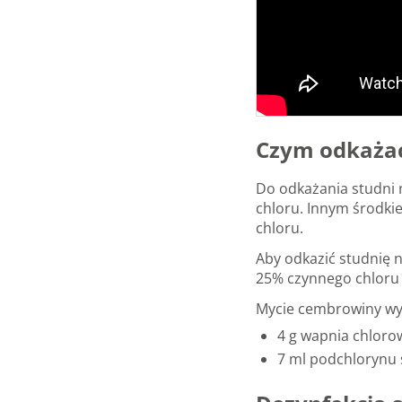
Czym odkażać
Do odkażania studni 
chloru. Innym środki
chloru.
Aby odkazić studnię n
25% czynnego chloru l
Mycie cembrowiny wym
4 g wapnia chloro
7 ml podchlorynu s