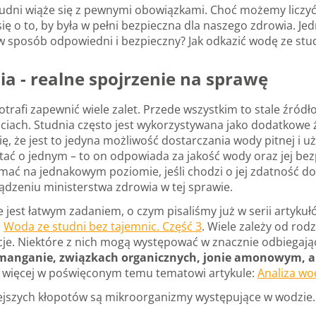
tudni wiąże się z pewnymi obowiązkami. Choć możemy liczy
 się o to, by była w pełni bezpieczna dla naszego zdrowia. J
w sposób odpowiedni i bezpieczny? Jak odkazić wodę ze stu
a - realne spojrzenie na sprawę
trafi zapewnić wiele zalet. Przede wszystkim to stale źród
ściach. Studnia często jest wykorzystywana jako dodatkowe
się, że jest to jedyna możliwość dostarczania wody pitnej
ętać o jednym – to on odpowiada za jakość wody oraz jej be
ymać na jednakowym poziomie, jeśli chodzi o jej zdatność
dzeniu ministerstwa zdrowia w tej sprawie.
e jest łatwym zadaniem, o czym pisaliśmy już w serii artyku
,
Woda ze studni bez tajemnic. Część 3
. Wiele zależy od rod
je. Niektóre z nich mogą występować w znacznie odbiegaj
 manganie, związkach organicznych, jonie amonowym, al
ej więcej w poświęconym temu tematowi artykule:
Analiza wo
jszych kłopotów są mikroorganizmy występujące w wodzie. S