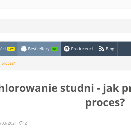
ści
Bestsellery
Producenci
Blog
NEW
TOP
n proces?
hlorowanie studni - jak 
proces?
/03/2021
2