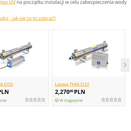
mpy UV
na początku instalacji w celu zabezpieczenia wody
ni - jak się za to zabrać?
A D10
Lampa TMA D12
PLN
2,270
PLN
00
ynie
W magazynie