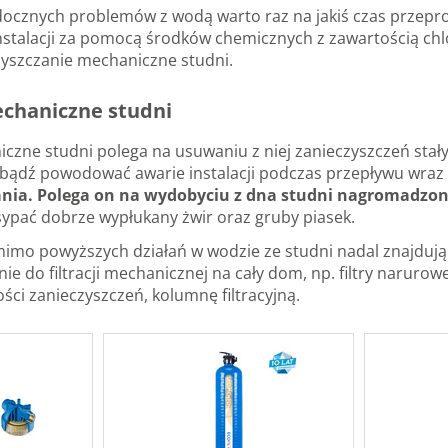
idocznych problemów z wodą warto raz na jakiś czas przepr
 instalacji za pomocą środków chemicznych z zawartością ch
czyszczanie mechaniczne studni.
chaniczne studni
czne studni polega na usuwaniu z niej zanieczyszczeń stał
bądź powodować awarie instalacji podczas przepływu wraz
nia. Polega on na wydobyciu z dna studni nagromadzone
sypać dobrze wypłukany żwir oraz gruby piasek.
mo powyższych działań w wodzie ze studni nadal znajdują s
ie do filtracji mechanicznej na cały dom, np. filtry naruro
ości zanieczyszczeń, kolumnę filtracyjną.