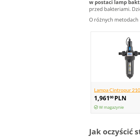
w postaci lamp bakt
przed bakteriami. Dz
O różnych metodach d
Lampa Cintropur 21
1,961
PLN
00
W magazynie
Jak oczyścić 