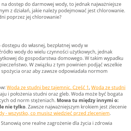
ć na dostęp do darmowej wody, to jednak najważniejsze
ednym z działań, jakie należy podejmować jest chlorowanie.
dni poprzez jej chlorowanie?
ło dostępu do własnej, bezpłatnej wody w
 źródło wody do wielu czynności użytkowych, jednak
 i użytkowej do gospodarstwa domowego. W takim wypadku
zpieczeństwo. W związku z tym powinien podjąć wszelkie
 do spożycia oraz aby zawsze odpowiadała normom
łów:
Woda ze studni bez tajemnic. Część 1
,
Woda ze studni
zaju i położenia studni oraz gleb. Woda może być bogata
ących od norm stężeniach.
Mowa tu między innymi o:
e nie tylko
. Zawsze najważniejszym krokiem jest zlecenie
dy - wszystko, co musisz wiedzieć przed zleceniem
.
tanowią one realne zagrożenie dla życia i zdrowia