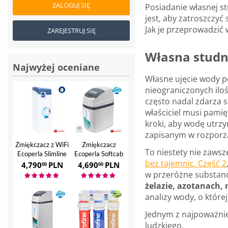
ZALOGUJ SIĘ
Posiadanie własnej s
jest, aby zatroszczyć
Jak je przeprowadzić 
ZAREJESTRUJ SIĘ
Własna studni
Najwyżej oceniane
Własne ujęcie wody po
nieograniczonych ilo
często nadal zdarza 
właściciel musi pami
kroki, aby wodę utrz
zapisanym w rozporzą
Zmiękczacz z WiFi
Zmiękczacz
To niestety nie zawsz
Ecoperla Slimline
Ecoperla Softcab
bez tajemnic. Część 2
28
12
4,790
PLN
4,690
PLN
00
00
w przeróżne substanc
żelazie, azotanach,
analizy wody, o któr
Jednym z najpoważnie
ludzkiego.