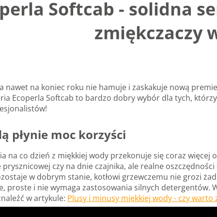
perla Softcab - solidna 
zmiękczaczy 
a nawet na koniec roku nie hamuje i zaskakuje nową prem
ia Ecoperla Softcab to bardzo dobry wybór dla tych, którzy
esjonalistów!
ą płynie moc korzyści
a na co dzień z miękkiej wody przekonuje się coraz więcej o
 prysznicowej czy na dnie czajnika, ale realne oszczędności 
ozostaje w dobrym stanie, kotłowi grzewczemu nie grozi żad
ie, proste i nie wymaga zastosowania silnych detergentów. Wi
naleźć w artykule:
Plusy i minusy miękkiej wody - czy warto