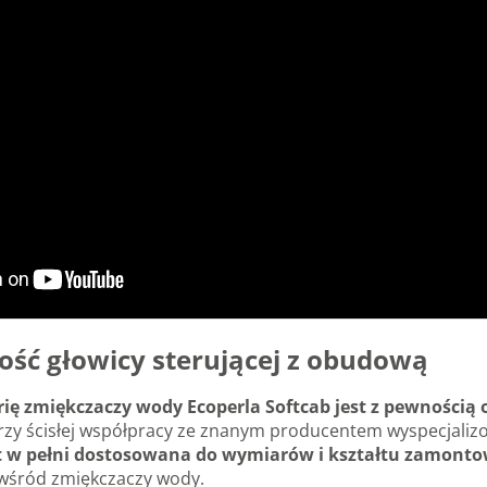
ość głowicy sterującej z obudową
rię zmiękczaczy wody Ecoperla Softcab jest z pewnością
przy ścisłej współpracy ze znanym producentem wyspecjali
st w pełni dostosowana do wymiarów i kształtu zamontow
 wśród zmiękczaczy wody.