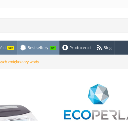
ści
Bestsellery
Producenci
Blog
NEW
TOP
owych zmiękczaczy wody