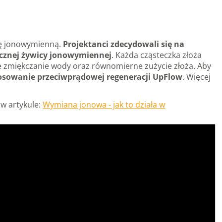
cę jonowymienną.
Projektanci zdecydowali się na
rycznej żywicy jonowymiennej
. Każda cząsteczka złoża
ne zmiękczanie wody oraz równomierne zużycie złoża. Aby
osowanie przeciwprądowej regeneracji UpFlow
. Więcej
w artykule:
Wymiana jonowa - jak to działa w