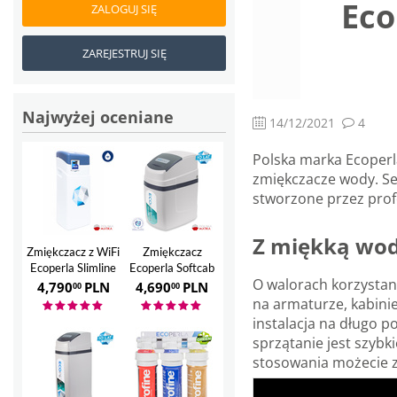
Eco
ZALOGUJ SIĘ
ZAREJESTRUJ SIĘ
Najwyżej oceniane
14/12/2021
4
Polska marka Ecoperl
zmiękczacze wody. Ser
stworzone przez prof
Z miękką wod
Zmiękczacz z WiFi
Zmiękczacz
Ecoperla Slimline
Ecoperla Softcab
O walorach korzystani
28
12
4,790
PLN
4,690
PLN
00
00
na armaturze, kabinie
instalacja na długo p
sprzątanie jest szybk
stosowania możecie z