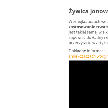
Żywica jonow
W zmiękczaczach wody
zastosowanie trwałe
jest takiej samej wi
zapewnić dokładny i 
przeczytacie w artyku
Dokładne informacje 
zmiękczaczach wody?