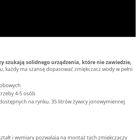
 szukają solidnego urządzenia, które nie zawiedzie,
yboru, każdy ma szansę dopasować zmiękczacz wody w pełni
osobowych
trzeby 4-5 osób
ostępnych na rynku. 35 litrów żywicy jonowymiennej
ztałt i wymiary pozwalają na montaż tych zmiękczaczy