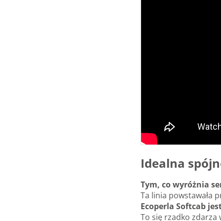
Idealna spójn
Tym, co wyróżnia se
Ta linia powstawała 
Ecoperla Softcab je
To się rzadko zdarza