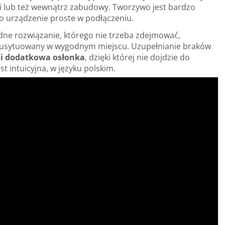
 lub też wewnątrz zabudowy. Tworzywo jest bardzo
to urządzenie proste w podłączeniu.
dne rozwiązanie, którego nie trzeba zdejmować,
st usytuowany w wygodnym miejscu. Uzupełnianie braków
ni dodatkowa osłonka
, dzięki której nie dojdzie do
t intuicyjna, w języku polskim.