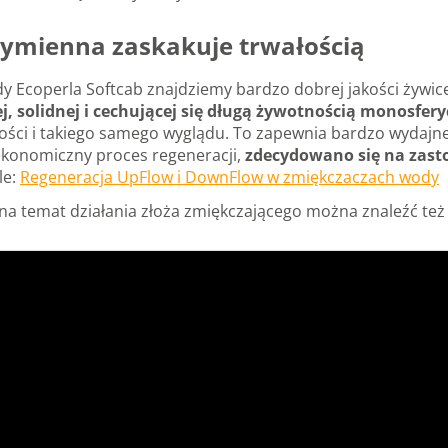
ymienna zaskakuje trwałością
 Ecoperla Softcab znajdziemy bardzo dobrej jakości żywi
j, solidnej i cechującej się długą żywotnością monosfe
elkości i takiego samego wyglądu. To zapewnia bardzo wydaj
ekonomiczny proces regeneracji,
zdecydowano się na zast
le:
Regeneracja UpFlow i DownFlow w zmiękczaczach wody
na temat działania złoża zmiękczającego można znaleźć też 