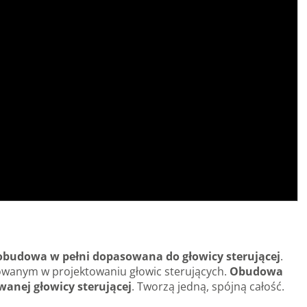
 obudowa w pełni dopasowana do głowicy sterującej
.
zowanym w projektowaniu głowic sterujących.
Obudowa
anej głowicy sterującej
. Tworzą jedną, spójną całość.