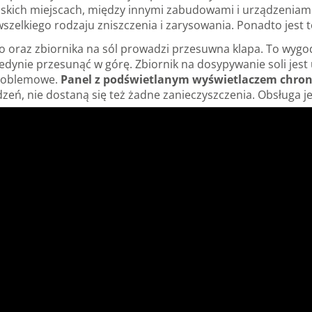
kich miejscach, między innymi zabudowami i urządzeniami
szelkiego rodzaju zniszczenia i zarysowania. Ponadto jest 
o oraz zbiornika na sól prowadzi przesuwna klapa. To wygo
jedynie przesunąć w górę. Zbiornik na dosypywanie soli je
zproblemowe.
Panel z podświetlanym wyświetlaczem chro
eń, nie dostaną się też żadne zanieczyszczenia. Obsługa jes