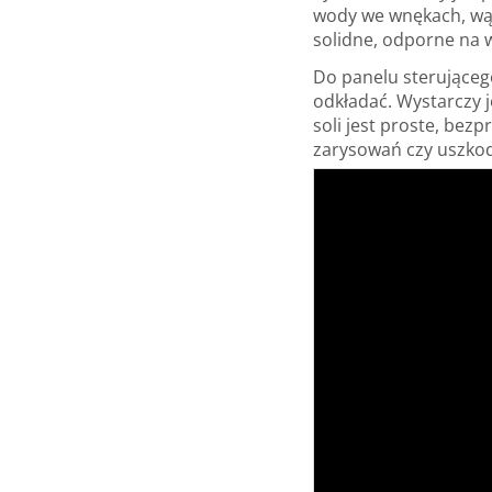
wody we wnękach, wąs
solidne, odporne na w
Do panelu sterująceg
odkładać. Wystarczy 
soli jest proste, be
zarysowań czy uszkodz