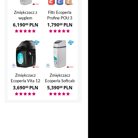
Zmiękczacz z
Filtr Ecoperla
węglem
Profine POU 3
aktywnym
6,190
PLN
1,790
PLN
00
00
Ecoperla Hero
Zmiękczacz
Zmiękczacz
Ecoperla Vita 12
Ecoperla Softcab
35
3,690
PLN
5,390
PLN
00
00