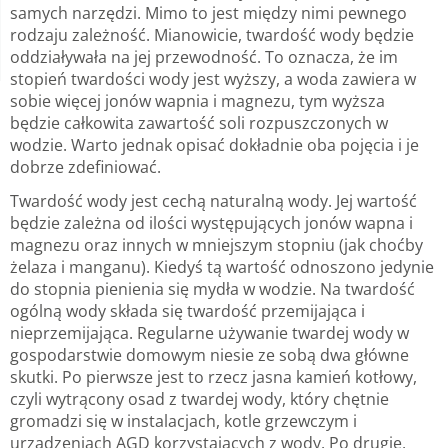
samych narzędzi. Mimo to jest między nimi pewnego
rodzaju zależność. Mianowicie, twardość wody będzie
oddziaływała na jej przewodność. To oznacza, że im
stopień twardości wody jest wyższy, a woda zawiera w
sobie więcej jonów wapnia i magnezu, tym wyższa
będzie całkowita zawartość soli rozpuszczonych w
wodzie. Warto jednak opisać dokładnie oba pojęcia i je
dobrze zdefiniować.
Twardość wody jest cechą naturalną wody. Jej wartość
będzie zależna od ilości występujących jonów wapna i
magnezu oraz innych w mniejszym stopniu (jak choćby
żelaza i manganu). Kiedyś tą wartość odnoszono jedynie
do stopnia pienienia się mydła w wodzie. Na twardość
ogólną wody składa się twardość przemijająca i
nieprzemijająca. Regularne używanie twardej wody w
gospodarstwie domowym niesie ze sobą dwa główne
skutki. Po pierwsze jest to rzecz jasna kamień kotłowy,
czyli wytrącony osad z twardej wody, który chętnie
gromadzi się w instalacjach, kotle grzewczym i
urządzeniach AGD korzystających z wody. Po drugie,