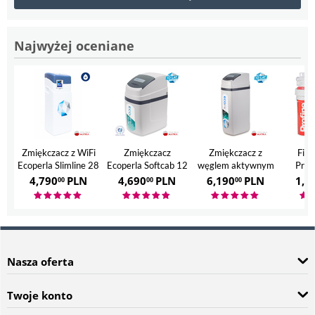
Najwyżej oceniane
Zmiękczacz z WiFi
Zmiękczacz
Zmiękczacz z
Filt
Ecoperla Slimline 28
Ecoperla Softcab 12
węglem aktywnym
Prof
Ecoperla Hero
4,790
PLN
4,690
PLN
6,190
PLN
1,7
00
00
00
Nasza oferta
Twoje konto