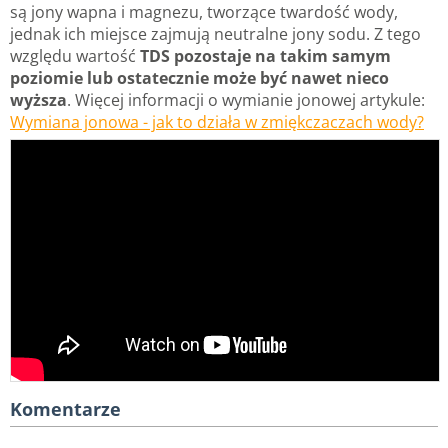
są jony wapna i magnezu, tworzące twardość wody,
jednak ich miejsce zajmują neutralne jony sodu. Z tego
względu wartość
TDS pozostaje na takim samym
poziomie lub ostatecznie może być nawet nieco
wyższa
. Więcej informacji o wymianie jonowej artykule:
Wymiana jonowa - jak to działa w zmiękczaczach wody?
Komentarze