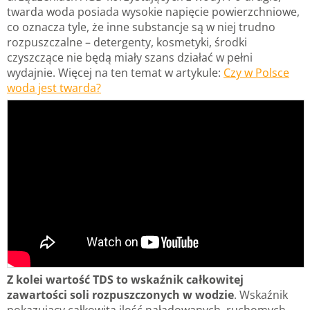
twarda woda posiada wysokie napięcie powierzchniowe,
co oznacza tyle, że inne substancje są w niej trudno
rozpuszczalne – detergenty, kosmetyki, środki
czyszczące nie będą miały szans działać w pełni
wydajnie. Więcej na ten temat w artykule:
Czy w Polsce
woda jest twarda?
Z kolei wartość TDS to wskaźnik całkowitej
zawartości soli rozpuszczonych w wodzie
. Wskaźnik
pokazujący całkowitą ilość naładowanych, ruchomych