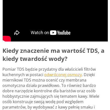
Kiedy znaczenie ma wartość TDS, a
kiedy twardość wody?
Pomiar TDS będzie przydatny dla właścicieli filtrów
kuchennych w postaci
odwróconej osmozy
. Dzięki
miernikowi TDS można ocenić czy membrana
osmotyczna działa prawidłowo. To również bardzo
dobre narzędzie kontrolne dla baristów oraz osób
hobbystycznie zajmujących się tematem kawy. Wiele
osób konstruuje swoją wodę pod względem
parametrów, by wydobywać z kawy pełnię smaku i