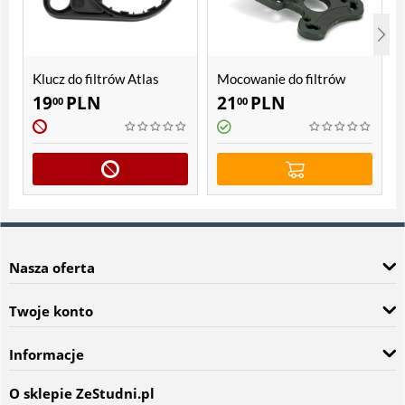
Klucz do filtrów Atlas
Mocowanie do filtrów
Filtri SX, BX
Atlas Filtri SX, BX, Sanic,
19
PLN
21
PLN
00
00
Hydra
Nasza oferta
Twoje konto
Informacje
O sklepie ZeStudni.pl