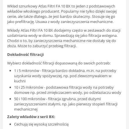
Wkład sznurkowy Atlas Filtri FA 10 BX to jeden z podstawowych
wkładów włoskiego producent. Popularny nie tylko dzięki swojej
cenie, ale także dlatego, że jest bardzo skuteczny. Stosuje się go
jako prefiltrację. Usuwa z wody zanieczyszczenia mechaniczne.
Wkłady Atlas Filtri FA 10 BX dodajemy często w zestawach do stacji
uzdatniania wody w domu. Sprawdzają się jako filtracja wstępna.
Chodzi o to, by zanieczyszczenia mechaniczne nie dostały się do
złoża. Może to zaburzyć przebieg filtracji.
Dokładność filtracji
Wybierz dokładność filtracji dopasowaną do swoich potrzeb:
1 i 5 mikronów - filtracja bardzo dokładna, m.in. na potrzeby
uzyskania wody spożywczej, np. pod zlewozmywakiem w
kuchni
10 i 25 mikronów - podstawowa filtracja wody na potrzeby
domowe np. przed zmiękczaczem wody, po odżelaziaczu wody
50 i 100 mikronów - filtracja zgrubna, przed dużymi
zanieczyszczeniami stałymi, np. jako pierwszy stopień filtracji
mechanicznej
Zalety wkładów z serii BX:
Cechują się wysoką szczelnością