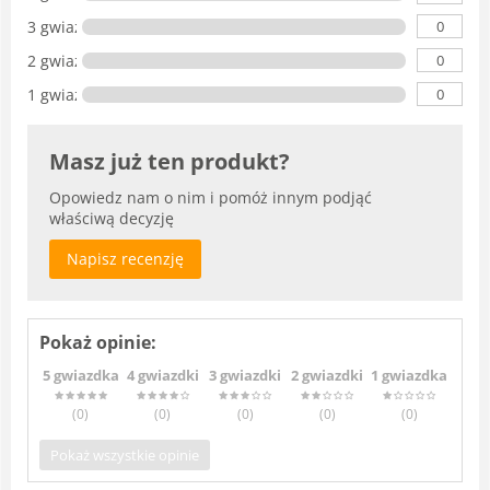
0
3 gwiazdki
0
2 gwiazdki
0
1 gwiazdka
Masz już ten produkt?
Opowiedz nam o nim i pomóż innym podjąć
właściwą decyzję
Napisz recenzję
Pokaż opinie:
5 gwiazdka
4 gwiazdki
3 gwiazdki
2 gwiazdki
1 gwiazdka
(0
)
(0
)
(0
)
(0
)
(0
)
Pokaż wszystkie opinie