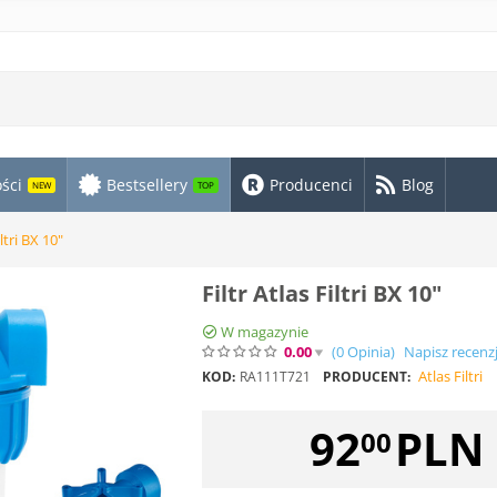
ści
Bestsellery
Producenci
Blog
NEW
TOP
iltri BX 10"
Filtr Atlas Filtri BX 10"
W magazynie
0.00
(0
Opinia
)
Napisz recenz
Atlas Filtri
KOD:
RA111T721
PRODUCENT:
92
PLN
00