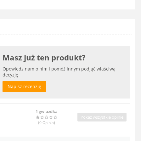
Masz już ten produkt?
Opowiedz nam o nim i pomóż innym podjąć właściwą
decyzję
Napisz recenzję
1 gwiazdka
Pokaż wszystkie opinie
(0
Opinia
)