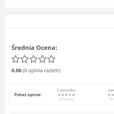
Średnia Ocena:
0.00
(0 opinia razem)
5 gwiazdka
4 g
Pokaż opinie:
(0
Opinia
)
(0
O