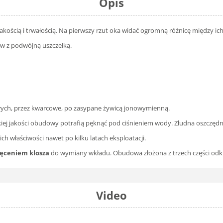
Opis
akością i trwałością. Na pierwszy rzut oka widać ogromną różnicę między ic
ów z podwójną uszczelką.
owych, przez kwarcowe, po zasypane żywicą jonowymienną.
kiej jakości obudowy potrafią pęknąć pod ciśnieniem wody. Złudna oszczędn
ich właściwości nawet po kilku latach eksploatacji.
ręceniem klosza
do wymiany wkładu. Obudowa złożona z trzech części odkręc
Video