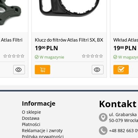
Atlas Filtri
Klucz do filtrów Atlas Filtri SX, BX
Wkład Atlas
19
PLN
19
PLN
00
00
W magazynie
W magazy
Kontakt
Informacje
O sklepie
ul. Grabarska
Dostawa
50-079 Wrocł
Płatności
Reklamacje i zwroty
+48 882 663 0
Polityka prywatności