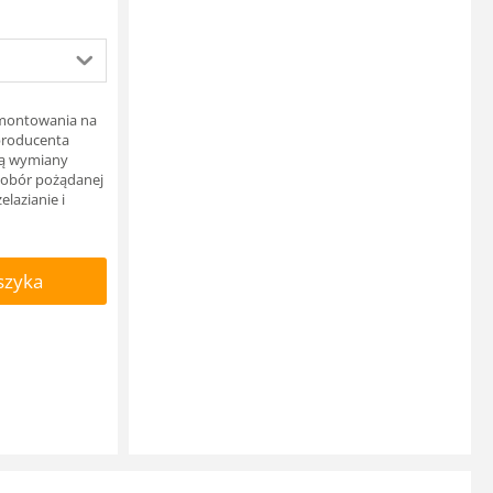
o montowania na
 producenta
otą wymiany
dobór pożądanej
elazianie i
szyka