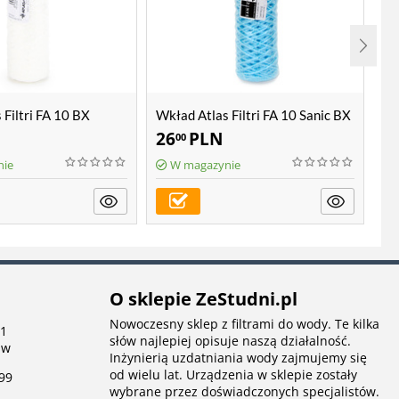
 Filtri FA 10 BX
Wkład Atlas Filtri FA 10 Sanic BX
Wk
26
PLN
5
00
nie
W magazynie
O sklepie ZeStudni.pl
Nowoczesny sklep z filtrami do wody. Te kilka
 1
słów najlepiej opisuje naszą działalność.
aw
Inżynierią uzdatniania wody zajmujemy się
od wielu lat. Urządzenia w sklepie zostały
99
wybrane przez doświadczonych specjalistów.