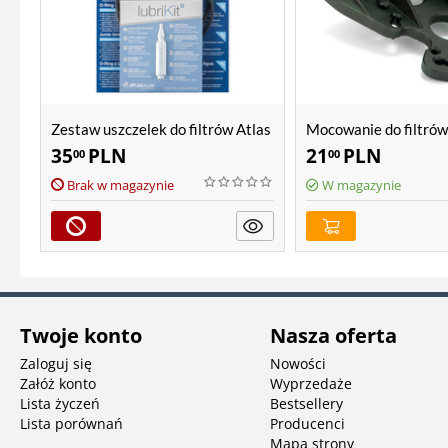
Zestaw uszczelek do filtrów Atlas
Mocowanie do filtrów 
Filtri SX, BX
SX, BX, Sanic, Hydra
35
PLN
21
PLN
00
00
Brak w magazynie
W magazynie
Twoje konto
Nasza oferta
Zaloguj się
Nowości
Załóż konto
Wyprzedaże
Lista życzeń
Bestsellery
Lista porównań
Producenci
Mapa strony