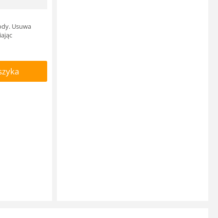
ody. Usuwa
iając
szyka