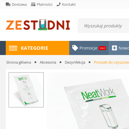
Dostawa
Płatności
Kontakt
KATEGORIE
Promocje
Nowo
SALE
Strona główna
Akcesoria
Dezynfekcja
Proszek do czyszcze