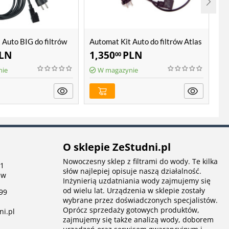
 Auto BIG do filtrów
Automat Kit Auto do filtrów Atlas
Au
 Hydra BIG
Filtri Hydra
na
LN
1,350
PLN
1
00
nie
W magazynie
O sklepie ZeStudni.pl
Nowoczesny sklep z filtrami do wody. Te kilka
 1
słów najlepiej opisuje naszą działalność.
aw
Inżynierią uzdatniania wody zajmujemy się
od wielu lat. Urządzenia w sklepie zostały
99
wybrane przez doświadczonych specjalistów.
Oprócz sprzedaży gotowych produktów,
ni.pl
zajmujemy się także analizą wody, doborem