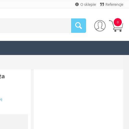
O sklepie
Referencje
0
ża
ję