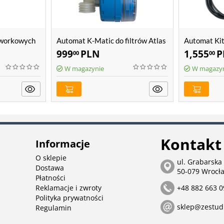
 workowych
Automat K-Matic do filtrów Atlas
Automat Kit
Filtri Hydra
Atlas Filtri
999
PLN
1,555
P
00
00
W magazynie
W magazy
Kontakt
Informacje
O sklepie
ul. Grabarska
Dostawa
50-079 Wrocł
Płatności
Reklamacje i zwroty
+48 882 663 0
Polityka prywatności
sklep@zestud
Regulamin