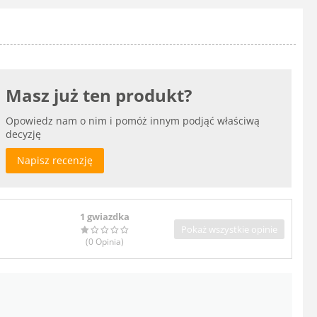
Masz już ten produkt?
Opowiedz nam o nim i pomóż innym podjąć właściwą
decyzję
Napisz recenzję
1 gwiazdka
Pokaż wszystkie opinie
(0
Opinia
)