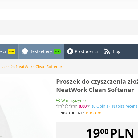
ści
Bestsellery
Producenci
Blog
NEW
TOP
nia złoża NeatWork Clean Softener
Proszek do czyszczenia zło
NeatWork Clean Softener
W magazynie
0.00
(0
Opinia
)
Napisz recenz
Puricom
PRODUCENT:
19
PLN
00