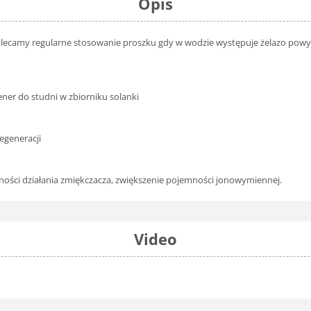
Opis
alecamy regularne stosowanie proszku gdy w wodzie występuje żelazo powyż
ener do studni w zbiorniku solanki
egeneracji
ności działania zmiękczacza, zwiększenie pojemności jonowymiennej.
Video