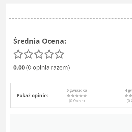
Średnia Ocena:
0.00
(0 opinia razem)
5 gwiazdka
4 g
Pokaż opinie:
(0
Opinia
)
(0
O