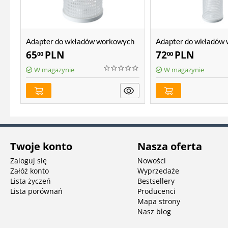
Adapter do wkładów workowych
Adapter do wkładów
Atlas Filtri 10"
Atlas Filtri 20"
65
PLN
72
PLN
00
00
W magazynie
W magazynie
Twoje konto
Nasza oferta
Zaloguj się
Nowości
Załóż konto
Wyprzedaże
Lista życzeń
Bestsellery
Lista porównań
Producenci
Mapa strony
Nasz blog